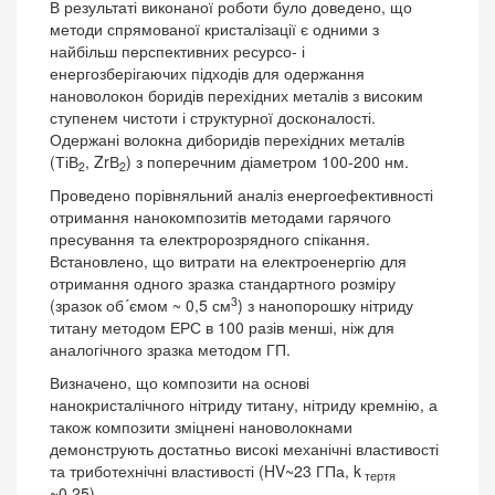
В результаті виконаної роботи було доведено, що
методи спрямованої кристалізації є одними з
найбільш перспективних ресурсо- і
енергозберігаючих підходів для одержання
нановолокон боридів перехідних металів з високим
ступенем чистоти і структурної досконалості.
Одержані волокна диборидів перехідних металів
(ТіВ
, ZrВ
) з поперечним діаметром 100-200 нм.
2
2
Проведено порівняльний аналіз енергоефективності
отримання нанокомпозитів методами гарячого
пресування та електророзрядного спікання.
Встановлено, що витрати на електроенергію для
отримання одного зразка стандартного розміру
3
(зразок об´ємом ~ 0,5 см
) з нанопорошку нітриду
титану методом ЕРС в 100 разів менші, ніж для
аналогічного зразка методом ГП.
Визначено, що композити на основі
нанокристалічного нітриду титану, нітриду кремнію, а
також композити зміцнені нановолокнами
демонструють достатньо високі механічні властивості
та триботехнічні властивості (HV~23 ГПа, k
тертя
~0.25).