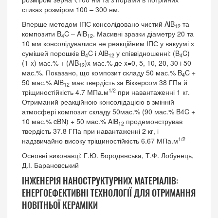
стиках розміром 100 – 300 нм.
Вперше методом ІПС консолідовано чистий AlB
та
12
композити B
C – AlB
. Масивні зразки діаметру 20 та
4
12
10 мм консолідувалися не реакційним ІПС у вакуумі з
сумішей порошків B
C і AlB
у співвідношенні: (B
C)
4
12
4
(1-x) мас.% + (AlB
)x мас.% де x=0, 5, 10, 20, 30 і 50
12
мас.%. Показано, що композит складу 50 мас.% B
C +
4
50 мас.% AlB
має твердість за Віккерсом 38 ГПа й
12
1/2
тріщиностійкість 4.7 МПа.м
при навантаженні 1 кг.
Отриманий реакційною консолідацією в змінній
атмосфері композит складу 50мас.% (90 мас.% B4C +
10 мас.% cBN) + 50 мас.% AlB
продемонстрував
12
твердість 37.8 ГПа при навантаженні 2 кг, і
1/2
надзвичайно високу тріщиностійкість 6.67 МПа.м
Основні виконавці: Г.Ю. Бородянська, Т.Ф. Лобунець,
Д.І. Барановський
ІНЖЕНЕРІЯ НАНОСТРУКТУРНИХ МАТЕРІАЛІВ:
ЕНЕРГОЕФЕКТИВНІ ТЕХНОЛОГІЇ ДЛЯ ОТРИМАННЯ
НОВІТНЬОЇ КЕРАМІКИ