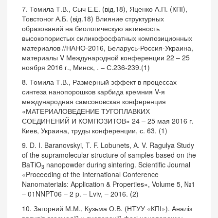
7. Томила Т.В., Сыч Е.Е. (від.18), Яценко А.П. (КПІ),
Товстоног А.Б. (від.18) Влияние структурных
образований на биологическую активность
высокопористых силикофосфатных композиционных
материалов //НАНО-2016, Беларусь-Россия-Украина,
материалы V Международной конференции 22 – 25
ноября 2016 г., Минск, . – С.236-239.(1)
8. Томила Т.В., Размерный эффект в процессах
синтеза нанопорошков карбида кремния V-я
международная самсоновская конференция
«МАТЕРИАЛОВЕДЕНИЕ ТУГОПЛАВКИХ
СОЕДИНЕНИЙ И КОМПОЗИТОВ» 24 – 25 мая 2016 г.
Киев, Украина, труды конференции, с. 63. (1)
9. D. I. Baranovskyi, T. F. Lobunets, A. V. Ragulya Study
of the supramolecular structure of samples based on the
BaTiO
nanopowder during sintering. Scientific Journal
3
«Proceeding of the International Conference
Nanomaterials: Application & Properties», Volume 5, №1
– 01NNPT06 – 2 p. – Lviv, – 2016. (2)
10. Загорний М.М., Кузьма О.В. (НТУУ «КПІ»). Аналіз