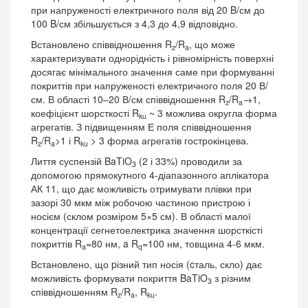
при напруженості електричного поля від 20 B/см до
100 B/см збільшується з 4,3 до 4,9 відповідно.
Встановлено співвідношення R
/R
, що може
z
a
характеризувати однорідність і рівномірність поверхні
досягає мінімального значення саме при формуванні
покриттів при напруженості електричного поля 20 В/
см. В області 10–20 В/см співвідношення R
/R
→1,
z
a
коефіцієнт шорсткості R
~ 3 можлива округла форма
ku
агрегатів. З підвищенням Е поля співвідношення
R
/R
>1 і R
> 3 форма агрегатів гострокінцева.
z
a
ku
Лиття суспензій BaTiO
(2 і 33%) проводили за
3
допомогою прямокутного 4-діапазонного аплікатора
АК 11, що дає можливість отримувати плівки при
зазорі 30 мкм між робочою частиною пристрою і
носієм (склом розміром 5×5 см). В області малої
концентрації сегнетоелектрика значення шорсткісті
покриттів R
=80 нм, a R
=100 нм, товщина 4-6 мкм.
a
q
Встановлено, що pізний тип носія (cталь, скло) дає
можливість формувати покриття BaTiO
з різним
3
співвідношенням R
/R
, R
.
z
a
ku