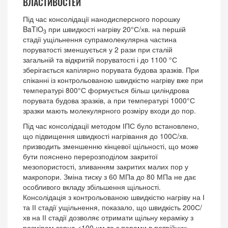
ВЛАСТИВОСТЕЙ
Під час консолідації нанодисперсного порошку
BaTiO
при швидкості нагріву 20°С/хв. на першій
3
стадії ущільнення супрамолекулярна частина
поруватості зменшується у 2 рази при сталій
загальній та відкритій поруватості і до 1100 °С
зберігається капілярно порувата будова зразків. При
спіканні із контрольованою швидкістю нагріву вже при
температурі 800°С формується більш циліндрова
порувата будова зразків, а при температурі 1000°С
зразки мають молекулярного розміру входи до пор.
Під час консолідації методом ІПС було встановлено,
що підвищення швидкості нагрівання до 100С/хв.
призводить зменшенню кінцевої щільності, що може
бути пояснено перерозподілом закритої
мезопористості, зливанням закритих малих пор у
макропори. Зміна тиску з 60 МПа до 80 МПа не дає
особливого вкладу збільшення щільності.
Консолідація з контрольованою швидкістю нагріву на І
та ІІ стадії ущільнення, показало, що швидкість 200С/
хв на ІІ стадії дозволяє отримати щільну кераміку з
розміром зерна <100 нм та з порами в потрійних