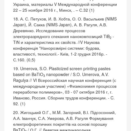
Украина, материалы V Международной конференции
22 – 25 ноября 2016 г., Минск, . – С.32 (1)
18. А. С. Петухов, И. В. Хобта, О. О. Васылькив (NIMS
Japan), Й. Сакка (NIMS Japan), А. В. Рагуля, А.В.
Деревянко. Исследование процессов
электроразрядного спекания нанокомпозиций TiB
-
2
TiN и характеристика их свойств. //V Наукова
конференція "Нанорозмірні системи: будова,
властивості, технології.- Київ, 1-2 грудня 2016р. -
С.160. (0,5)
19. Umerova, S.O. Plasticized screen printing pastes
based on BaTiO
nanopowder / S.O. Umerova, A.V.
3
Ragulya // VI Всероссийская научная конференция (с
международным участием) «Физикохимия процессов
переработки полимеров», 03 - 07 октября 2016 г, г.
Иваново, Россия. Сборник трудов конференции. - C.
92. (1)
20. Жигоцький О.Г., М.M. Загорний, В.І. Підсосонний,
А.А. Іванчук, С.А. Умерова, А.В. Рагуля Формування
електрофоретичних покриттів на основі порошку
BaTiO
/ О.Г. // Девятая международная