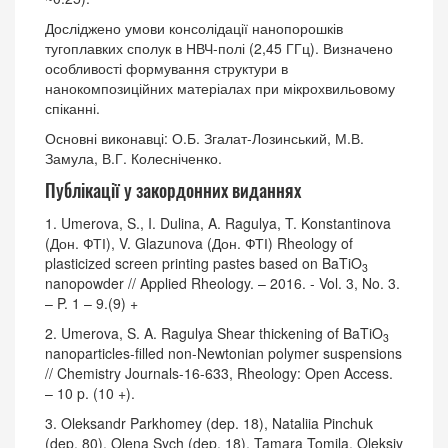
Досліджено умови консолідації нанопорошків
тугоплавких сполук в НВЧ-полі (2,45 ГГц). Визначено
особливості формування структури в
нанокомпозиційних матеріалах при мікрохвильовому
спіканні.
Основні виконавці: О.Б. Згалат-Лозинський, М.В.
Замула, В.Г. Колесніченко.
Публікації у закордонних виданнях
1. Umerova, S., I. Dulina, A. Ragulya, T. Konstantinova
(Дон. ФТІ), V. Glazunova (Дон. ФТІ) Rheology of
plasticized screen printing pastes based on BaTiO
3
nanopowder // Applied Rheology. – 2016. - Vol. 3, No. 3.
– P. 1 – 9.(9) +
2. Umerova, S. A. Ragulya Shear thickening of BaTiO
3
nanoparticles-filled non-Newtonian polymer suspensions
// Chemistry Journals-16-633, Rheology: Open Access.
– 10 p. (10 +).
3. Oleksandr Parkhomey (dep. 18), Nataliia Pinchuk
(dep. 80), Olena Sych (dep. 18), Tamara Tomila, Oleksiy