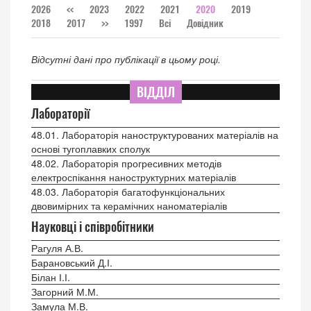
2026
<<
2023
2022
2021
2020
2019
2018
2017
>>
1997
Всі
Довідник
Відсутні дані про публікації в цьому році.
ВІДДІЛ
Лабораторії
48.01. Лабораторія наноструктурованих матеріалів на
основі тугоплавких сполук
48.02. Лабораторія прогресивних методів
електроспікання наноструктурних матеріалів
48.03. Лабораторія багатофункціональних
двовимірних та керамічних наноматеріалів
Науковці і співробітники
Рагуля А.В.
Барановський Д.І.
Білан І.І.
Загорний М.М.
Замула М.В.