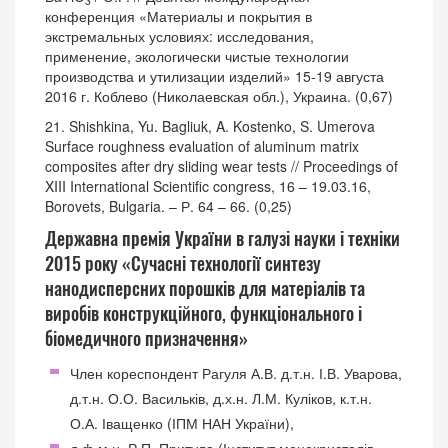
3
конференция «Материалы и покрытия в
экстремальных условиях: исследования,
применение, экологически чистые технологии
производства и утилизации изделий» 15-19 августа
2016 г. Коблево (Николаевская обл.), Украина. (0,67)
21. Shishkina, Yu. Bagliuk, A. Kostenko, S. Umerova
Surface roughness evaluation of aluminum matrix
composites after dry sliding wear tests // Proceedings of
XIII International Scientific congress, 16 – 19.03.16,
Borovets, Bulgaria. – Р. 64 – 66. (0,25)
Державна премія України в галузі науки і техніки
2015 року «Сучасні технології синтезу
нанодисперсних порошків для матеріалів та
виробів конструкційного, функціонального і
біомедичного призначення»
Член кореспондент Рагуля А.В. д.т.н. І.В. Уварова,
д.т.н. О.О. Васильків, д.х.н. Л.М. Куліков, к.т.н.
О.А. Іващенко (ІПМ НАН України),