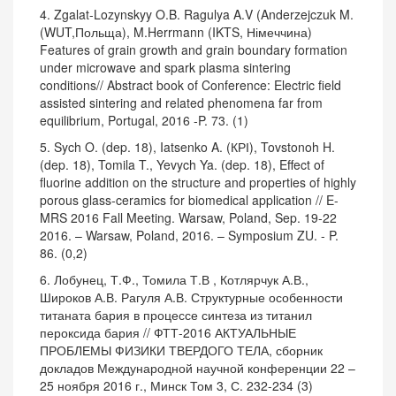
4. Zgalat-Lozynskyy O.B. Ragulya A.V (Anderzejczuk M.
(WUT,Польща), M.Herrmann (IKTS, Німеччина)
Features of grain growth and grain boundary formation
under microwave and spark plasma sintering
conditions// Abstract book of Conference: Electric field
assisted sintering and related phenomena far from
equilibrium, Portugal, 2016 -P. 73. (1)
5. Sych O. (dep. 18), Iatsenko A. (КРІ), Tovstonoh H.
(dep. 18), Tomila T., Yevych Ya. (dep. 18), Effect of
fluorine addition on the structure and properties of highly
porous glass-ceramics for biomedical application // E-
MRS 2016 Fall Meeting. Warsaw, Poland, Sep. 19-22
2016. – Warsaw, Poland, 2016. – Symposium ZU. - P.
86. (0,2)
6. Лобунец, Т.Ф., Томила Т.В , Котлярчук А.В.,
Широков А.В. Рагуля А.В. Структурные особенности
титаната бария в процессе синтеза из титанил
пероксида бария // ФТТ-2016 АКТУАЛЬНЫЕ
ПРОБЛЕМЫ ФИЗИКИ ТВЕРДОГО ТЕЛА, сборник
докладов Международной научной конференции 22 –
25 ноября 2016 г., Минск Том 3, С. 232-234 (3)