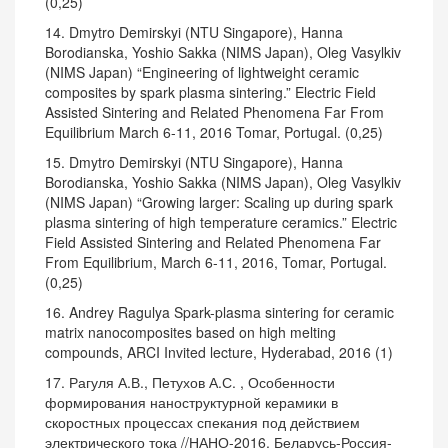
(0,25)
14. Dmytro Demirskyi (NTU Singapore), Hanna
Borodianska, Yoshio Sakka (NIMS Japan), Oleg Vasylkiv
(NIMS Japan) “Engineering of lightweight ceramic
composites by spark plasma sintering.” Electric Field
Assisted Sintering and Related Phenomena Far From
Equilibrium March 6-11, 2016 Tomar, Portugal. (0,25)
15. Dmytro Demirskyi (NTU Singapore), Hanna
Borodianska, Yoshio Sakka (NIMS Japan), Oleg Vasylkiv
(NIMS Japan) “Growing larger: Scaling up during spark
plasma sintering of high temperature ceramics.” Electric
Field Assisted Sintering and Related Phenomena Far
From Equilibrium, March 6-11, 2016, Tomar, Portugal.
(0,25)
16. Andrey Ragulya Spark-plasma sintering for ceramic
matrix nanocomposites based on high melting
compounds, ARCI Invited lecture, Hyderabad, 2016 (1)
17. Рагуля А.В., Петухов А.С. , Особенности
формирования наноструктурной керамики в
скоростных процессах спекания под действием
электрического тока //НАНО-2016, Беларусь-Россия-