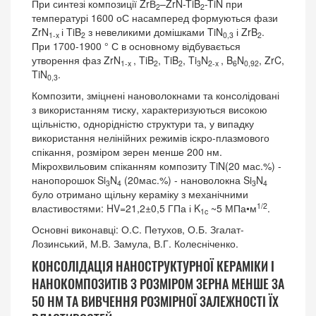
При синтезі композиції ZrВ
–ZrN-TiB
-TiN при
2
2
температурі 1600 оС насамперед формуються фази
ZrN
і TiB
з невеликими домішками TiN
і ZrB
.
1-x
2
0,3
2
При 1700-1900 ° С в основному відбувається
утворення фаз ZrN
, TiB
, TiB
, Ti
N
, B
N
, ZrC,
1-x
2
2
3
2-x
6
0,92
TiN
.
0,3
Композити, зміцнені нановолокнами та консолідовані
з використанням тиску, характеризуються високою
щільністю, однорідністю структури та, у випадку
використання нелінійних режимів іскро-плазмового
спікання, розміром зерен менше 200 нм.
Мікрохвильовим спіканням композиту TiN(20 мас.%) -
нанопорошок Si
N
(20мас.%) - нановолокна Si
N
3
4
3
4
було отримано щільну кераміку з механічними
1/2
властивостями: HV=21,2±0,5 ГПа і K
~5 МПа•м
.
1c
Основні виконавці: О.С. Петухов, О.Б. Згалат-
Лозинський, М.В. Замула, В.Г. Колесніченко.
КОНСОЛІДАЦІЯ НАНОСТРУКТУРНОЇ КЕРАМІКИ І
НАНОКОМПОЗИТІВ З РОЗМІРОМ ЗЕРНА МЕНШЕ ЗА
50 НМ ТА ВИВЧЕННЯ РОЗМІРНОЇ ЗАЛЕЖНОСТІ ЇХ