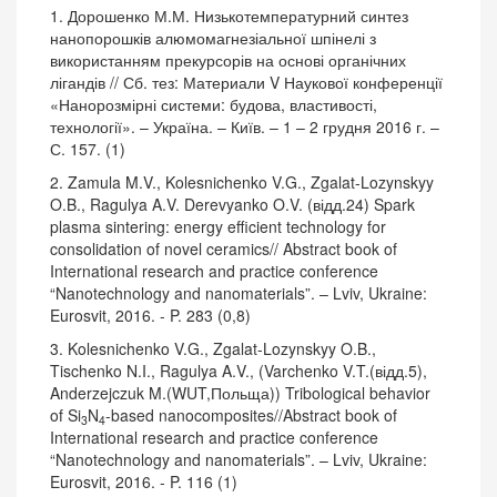
1. Дорошенко М.М. Низькотемпературний синтез
нанопорошків алюмомагнезіальної шпінелі з
використанням прекурсорів на основі органічних
лігандів // Сб. тез: Материали V Наукової конференції
«Нанорозмірні системи: будова, властивості,
технології». – Україна. – Київ. – 1 – 2 грудня 2016 г. –
С. 157. (1)
2. Zamula M.V., Kolesnichenko V.G., Zgalat-Lozynskyy
O.B., Ragulya A.V. Derevyanko O.V. (відд.24) Spark
plasma sintering: energy efficient technology for
consolidation of novel ceramics// Abstract book of
International research and practice conference
“Nanotechnology and nanomaterials”. – Lviv, Ukraine:
Eurosvit, 2016. - P. 283 (0,8)
3. Kolesnichenko V.G., Zgalat-Lozynskyy O.B.,
Tischenko N.I., Ragulya A.V., (Varchenko V.T.(відд.5),
Anderzejczuk M.(WUT,Польща)) Tribological behavior
of Si
N
-based nanocomposites//Abstract book of
3
4
International research and practice conference
“Nanotechnology and nanomaterials”. – Lviv, Ukraine:
Eurosvit, 2016. - P. 116 (1)