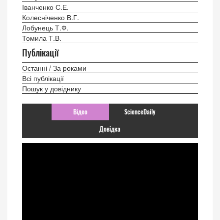
Іванченко С.Е.
Колесніченко В.Г.
Лобунець Т.Ф.
Томила Т.В.
Публікації
Останні / За роками
Всі публікації
Пошук у довіднику
Відео
ScienceDaily
Довідка