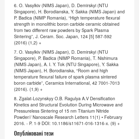
6. O. Vasylkiv (NIMS Japan), D. Demirskyi (NTU
Singapore), H. Borodianska, Y. Sakka (NIMS Japan) and
P. Badica (NIMP Romania), “High temperature flexural
strength in monolithic boron carbide ceramic obtained
from two different raw powders by Spark Plasma
Sintering”, J. Ceram. Soc. Japan, 124 [5] 587-592
(2016) (1,2) +
7. O. Vasylkiv (NIMS Japan), D. Demirskyi (NTU
Singapore), P. Badica (NIMP Romania), T. Nishimura
(NIMS Japan), A. I. Y. Tok (NTU Singapore), Y. Sakka
(NIMS Japan), H. Borodianska, “Room and high
temperature flexural failure of spark plasma sintered
boron carbide”, Ceramics International, 42 7001-7013
(2016). (1,9) +
8. Zgalat-Lozynskyy O.B. Ragulya A.V Densification
Kinetics and Structural Evolution During Microwave and
Pressureless Sintering of 15 nm Titanium Nitride
Powder// Nanoscale Research Letters 11(1) • February
2016. - P. 1-9 DOI: 10.1186/s11671-016-1316-x. (9) +
Опубліковані тези