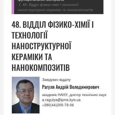
48. Відділ фізико-хімії і технології
наноструктурної кераміки та нанокомпозитів
48. ВІДДІЛ ФІЗИКО-ХІМІЇ І
ТЕХНОЛОГІЇ
НАНОСТРУКТУРНОЇ
КЕРАМІКИ ТА
НАНОКОМПОЗИТІВ
Завідувач відділу
Рагуля Андрій Володимирович
академік НАНУ, доктор технічних наук
a.ragulya@ipms.kyiv.ua
+380(44)205-79-06