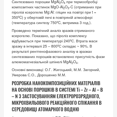
Синтезовано порошки MgAl
O
при термообробці
2
4
композитних частинок MgO-Al
O
-C (отриманих при
2
3
піролізі ксерогелю Mg:Al: гліцин на повітрі при t =
350ºC) у обертовій печі в повітряній атмосфері
(температура синтезу 750ºC, витримка 3 год.).
Проведено термічний аналіз зразків отриманого
ксерогелю. Показано, що піроліз комплексу
відбувається при температурі 240ºС. Втрата маси
зразку в інтервалі 25 – 800ºС складає ~ 90%. В
результаті рентгенофазового аналізу в зразках
синтезованих порошків встановлено присутність фази
алюмомагнезіальной шпінелі MgAl
O
.
2
4
Основні виконавці: О.Г. Жигоцький, М.М. Загорний,
Умерова С.О., Дорошенко М.М.
РОЗРОБКА НАНОКОМПОЗИЦІЙНИХ МАТЕРІАЛІВ
НА ОСНОВІ ПОРОШКІВ В СИСТЕМІ Ti – Zr – Al – B
– N З ЗАСТОСУВАННЯМ ЕЛЕКТРОРОЗРЯДНОГО,
МІКРОХВИЛЬОВОГО РЕАКЦІЙНОГО СПІКАННЯ В
СЕРЕДОВИЩІ АТОМАРНОГО ВОДНЮ