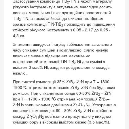
Застосування композиції TiB
-TiN в якості матеріалу
2
ріжучого інструменту є актуальним внаслідок досить
високих механічних і експлуатаційних властивостей
TiB
-TiN, а також стійкості до окислення. Відпал
2
зразків композиції TiN-TiB
призводить до підвищення
2
стійкості ріжучого інструменту з 0,05 - 2,17 до 0,25 -
4,5 хв.
Зниження швидкості нагріву і збільшення загального
часу спікання сумішей з комплексної сіллю нікелю
викликає значне підвищення механічних
властивостей композиції TiN-TiB
-Ni для суміші з
2
вмістом 3 мас% Ni, завдяки довідновленню оксидів
нікелю.
При синтезі композиції 35% ZrВ
–ZrN при Т = 1800 -
2
1900 ºC отримана композиція ZrВ
–ZrN без будь-яких
2
домішок. При спіканні композиції 60-80% ZrВ
– ZrN
2
при Т = 1700 - 1900 ºC отримана композиція ZrВ
–
2
ZrN із залишковими домішками Zr
O
N
. Утворення в
7
11
2
спечених композиціях 60 - 80% ZrВ
–ZrN потрійного
2
оксиду Zr
O
N
пов´язано з присутністю у вихідних
7
11
2
сумішах бору з високим вмістом кисню (3,5 мас.%).