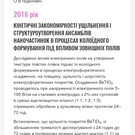
О.В.Чудінович.
2016 рік
КІНЕТИЧНІ ЗАКОНОМІРНОСТІ УЩІЛЬНЕННЯ І
СТРУКТУРОУТВОРЕННЯ АНСАМБЛІВ
НАНОЧАСТИНОК В ПРОЦЕСАХ КОЛОЇДНОГО
ФОРМУВАННЯ ПІД ВПЛИВОМ ЗОВНІШНІХ ПОЛІВ
Досліджено вплив електричних полів на утворення
текстури товстих плівок підчас їх колоїдного
формування в процесах електрофоретичного
осадження, на товщину, щільність і шорсткість
електрофоретичних покриттів. Осадження BaTiO
3
проводилось при напруженості електричного поля 5–
100 В/см на сталевих електродах з 2%-них суспензій
в суміші ацетилацетон-етанол (1:1, 1:2, 1:3),
отриманих обробкою у кульовому млині протягом 24–
72 год.
Встановлено, що щільність покриття BaTiO
, із
3
збільшенням тривалості диспергування з 24 годин до
72 годин в полярному розчині ацетил-ацетон (1:1) та