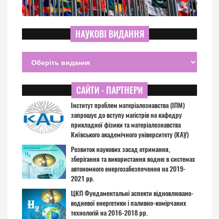
НАУКОВІ ВИДАННЯ
САЙТИ - ПАРТНЕРИ
Інститут проблем матеріалознавства (ІПМ)
запрошує до вступу магістрів на кафедру
прикладної фізики та матеріалознавства
Київського академічного університету (КАУ)
Розвиток наукових засад отримання,
зберігання та використання водню в системах
автономного енергозабезпечення на 2019-
2021 рр.
ЦКП Фундаментальні аспекти відновлювано-
водневої енергетики і паливно-комірчаних
технологій на 2016-2018 рр.