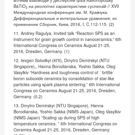
впливів взаємодій у дисперсній фазі нанопорошку
BaTiO
на реологічні характеристики суспензій // XVII
3
Международная конференция им. М. Кравчука.
Дифференциальные и интегральные уравнения, их
применение Сборник, Киев, 2016, I, C.112-115. (2)
11. Andrey Ragulya, Invited talk “Reaction SPS as an
instrument for grain growth control in nanoceramics.” 6th
International Congress on Ceramics August 21-25,
2016, Dresden, Germany. (1)
12. Ievgen Solodkyi (КПІ), Dmytro Demirskyi (NTU
Singapore),, Hanna Borodianska, Yoshio Sakka, Oleg
Vasylkiv “Hardness and toughness control of ´ brittle´
boron suboxide ceramics by consolidation of star-like
particles using spark plasma sintering.” 6th International
Congress on Ceramics August 21-25, 2016, Dresden,
Germany. (0,2)
13. Dmytro Demirskyi (NTU Singapore), Hanna
Borodianska, Yoshio Sakka (NIMS Japan), Oleg Vasylkiv
(NIMS Japan) “Scaling up during SPS of high
temperature ceramics. ” 6th International Congress on
Ceramics August 21-25, 2016, Dresden, Germany.