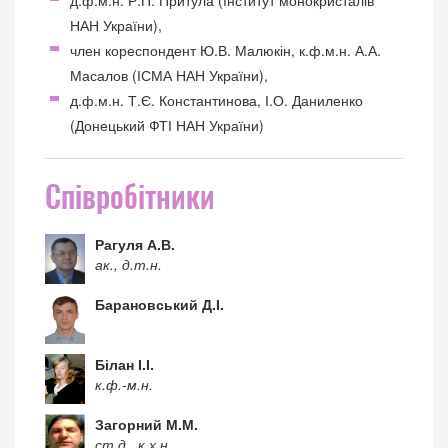
д.ф.м.н. Р.П. Притула (Інститут монокристалів
НАН України),
член кореспондент Ю.В. Малюкін, к.ф.м.н. А.А.
Масалов (ІСМА НАН України),
д.ф.м.н. Т.Є. Константинова, І.О. Даниленко
(Донецький ФТІ НАН України)
Співробітники
Рагуля А.В.
ак., д.т.н.
Барановський Д.І.
Білан І.І.
к.ф.-м.н.
Загорний М.М.
ст.д., к.х.н.