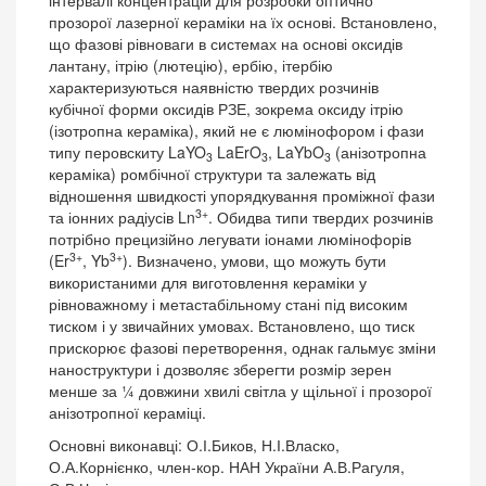
інтервалі концентрацій для розробки оптично
прозорої лазерної кераміки на їх основі. Встановлено,
що фазові рівноваги в системах на основі оксидів
лантану, ітрію (лютецію), ербію, ітербію
характеризуються наявністю твердих розчинів
кубічної форми оксидів РЗЕ, зокрема оксиду ітрію
(ізотропна кераміка), який не є люмінофором і фази
типу перовскиту LaYO
LaErO
, LaYbO
(анізотропна
3
3
3
кераміка) ромбічної структури та залежать від
відношення швидкості упорядкування проміжної фази
3+
та іонних радіусів Ln
. Обидва типи твердих розчинів
потрібно прецизійно легувати іонами люмінофорів
3+
3+
(Er
, Yb
). Визначено, умови, що можуть бути
використаними для виготовлення кераміки у
рівноважному і метастабільному стані під високим
тиском і у звичайних умовах. Встановлено, що тиск
прискорює фазові перетворення, однак гальмує зміни
наноструктури і дозволяє зберегти розмір зерен
менше за ¼ довжини хвилі світла у щільної і прозорої
анізотропної кераміці.
Основні виконавці: О.І.Биков, Н.І.Власко,
О.А.Корнієнко, член-кор. НАН України А.В.Рагуля,