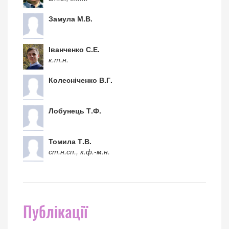
Замула М.В.
Іванченко С.Е.
к.т.н.
Колесніченко В.Г.
Лобунець Т.Ф.
Томила Т.В.
ст.н.сп., к.ф.-м.н.
Публікації