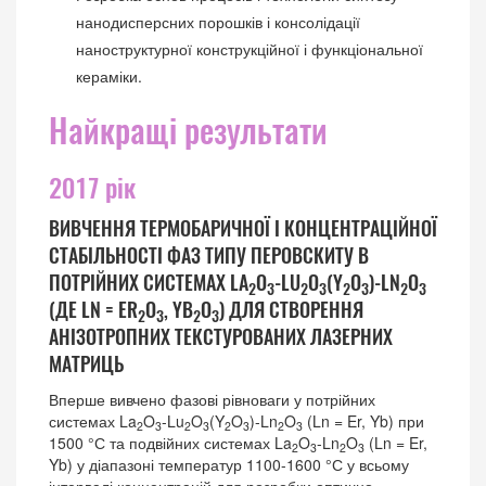
нанодисперсних порошків і консолідації
наноструктурної конструкційної і функціональної
кераміки.
Найкращі результати
2017 рік
ВИВЧЕННЯ ТЕРМОБАРИЧНОЇ І КОНЦЕНТРАЦІЙНОЇ
СТАБІЛЬНОСТІ ФАЗ ТИПУ ПЕРОВСКИТУ В
ПОТРІЙНИХ СИСТЕМАХ LA
O
-LU
O
(Y
O
)-LN
O
2
3
2
3
2
3
2
3
(ДЕ LN = ER
O
, YB
O
) ДЛЯ СТВОРЕННЯ
2
3
2
3
АНІЗОТРОПНИХ ТЕКСТУРОВАНИХ ЛАЗЕРНИХ
МАТРИЦЬ
Вперше вивчено фазові рівноваги у потрійних
системах La
O
-Lu
O
(Y
O
)-Ln
O
(Ln = Er, Yb) при
2
3
2
3
2
3
2
3
1500 °С та подвійних системах La
O
-Ln
O
(Ln = Er,
2
3
2
3
Yb) у діапазоні температур 1100-1600 °С у всьому