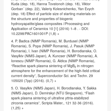
Kuda (dep. 18), Hanna Tovstonoh (dep. 18), Viktor
Gorban´ (dep. 22), Valeriy Kolesnichenko, Yan Evych
(dep. 18) Effect of particle size of starting materials on
the structure and properties of biogenic
hydroxyapatite/glass composites //Processing and
Application of Ceramics 10 [1] (2016) 1–8 . - DOI:
10.2298/PAC1601001P (1,8) +
4. P. Badica (NIMP Romania), M. Burdusel (NIMP
Romania), S. Popa (NIMP Romania), J. Pasuk (NIMP
Romania), I. Ivan (NIMP Romania), H. Borodianska, O.
Vasylkiv (NIMS Japan), A. Kuncser (NIMP Romania), A.
Ionescu (NIMP Romania), G. Aldica (NIMP Romania),
“Reactive spark plasma sintering of MgB
in nitrogen
2
atmosphere for the enhancement of the high-field critical
current density”, Superconductor Sci. and Techn. 29
105020 (7pp) (2016). (0,7) +
5. O. Vasylkiv (NIMS Japan), H. Borodianska, Y. Sakka
(NIMS Japan), D. Demirskyi (NTU Singapore), “Flash
spark plasma sintering of ultrafine yttria-stabilized
zirconia ceramics”, Scripta Mater., 121 32-36 (2016).
(1,25) +