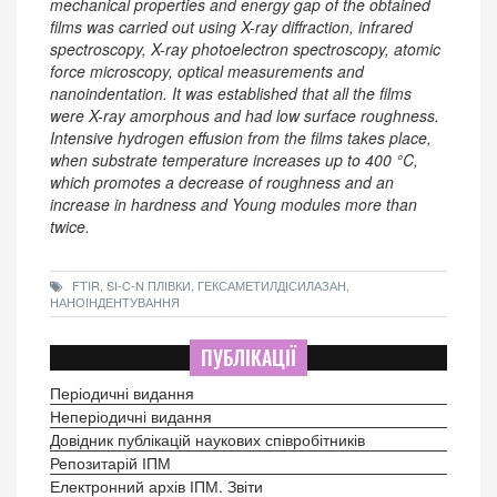
mechanical properties and energy gap of the obtained
films was carried out using X-ray diffraction, infrared
spectroscopy, X-ray photoelectron spectroscopy, atomic
force microscopy, optical measurements and
nanoindentation. It was established that all the films
were X-ray amorphous and had low surface roughness.
Intensive hydrogen effusion from the films takes place,
when substrate temperature increases up to 400 °C,
which promotes a decrease of roughness and an
increase in hardness and Young modules more than
twice.
FTIR, SI-C-N ПЛІВКИ, ГЕКСАМЕТИЛДІСИЛАЗАН,
НАНОІНДЕНТУВАННЯ
ПУБЛІКАЦІЇ
Періодичні видання
Неперіодичні видання
Довідник публікацій наукових співробітників
Репозитарій ІПМ
Електронний архів ІПМ. Звіти