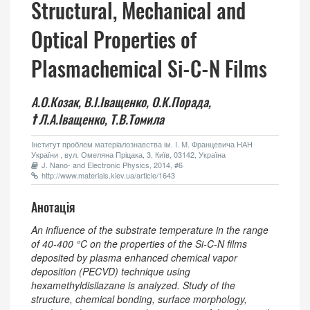
Structural, Mechanical and
Optical Properties of
Plasmachemical Si-C-N Films
А.О.Козак,
В.І.Іващенко,
О.К.Порада,
†
Л.А.Іващенко,
Т.В.Томила
Інститут проблем матеріалознавства ім. І. М. Францевича НАН
України , вул. Омеляна Пріцака, 3, Київ, 03142, Україна
J. Nano- and Electronic Physics, 2014, #6
http://www.materials.kiev.ua/article/1643
Анотація
An influence of the substrate temperature in the range
of 40-400 °C on the properties of the Si-C-N films
deposited by plasma enhanced chemical vapor
deposition (PECVD) technique using
hexamethyldisilazane is analyzed. Study of the
structure, chemical bonding, surface morphology,