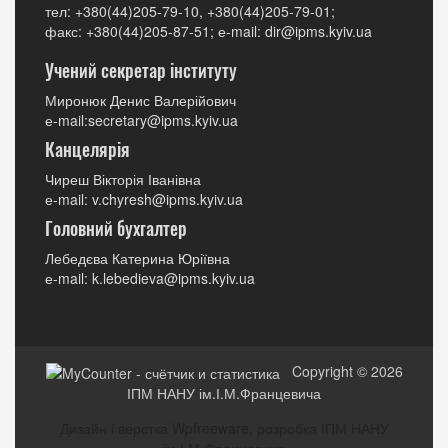
тел: +380(44)205-79-10, +380(44)205-79-01;
факс: +380(44)205-87-51; е-mail: dir@ipms.kyiv.ua
Учений секретар інституту
Миронюк Денис Валерійович
е-mail:secretary@ipms.kyiv.ua
Канцелярія
Чиреш Вікторія Іванівна
е-mail: v.chyresh@ipms.kyiv.ua
Головний бухгалтер
Лебедєва Катерина Юріївна
е-mail: k.lebedieva@ipms.kyiv.ua
Copyright © 2026
ІПМ НАНУ ім.І.М.Францевича
Дизайн і верстка Wpfreeware, розробка ІПМ НАНУ
ім.І.М.Францевича