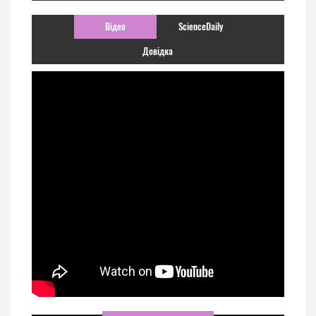
Відео
ScienceDaily
Довідка