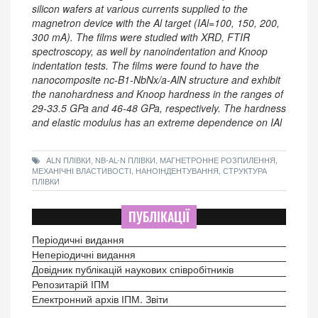
silicon wafers at various currents supplied to the
magnetron device with the Al target (IAl=100, 150, 200,
300 mA). The films were studied with XRD, FTIR
spectroscopy, as well by nanoindentation and Knoop
indentation tests. The films were found to have the
nanocomposite nc-B1-NbNx/a-AlN structure and exhibit
the nanohardness and Knoop hardness in the ranges of
29-33.5 GPa and 46-48 GPa, respectively. The hardness
and elastic modulus has an extreme dependence on IAl
ALN ПЛІВКИ, NB-AL-N ПЛІВКИ, МАГНЕТРОННЕ РОЗПИЛЕННЯ,
МЕХАНІЧНІ ВЛАСТИВОСТІ, НАНОІНДЕНТУВАННЯ, СТРУКТУРА
ПЛІВКИ
ПУБЛІКАЦІЇ
Періодичні видання
Неперіодичні видання
Довідник публікацій наукових співробітників
Репозитарій ІПМ
Електронний архів ІПМ. Звіти