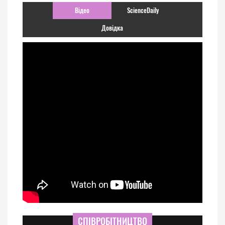
Відео
ScienceDaily
Довідка
СПІВРОБІТНИЦТВО