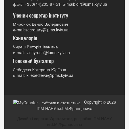
факс: +380(44)205-87-51; е-mail: dir@ipms.kyiv.ua
Учений секретар інституту
Миронюк Денис Валерійович
е-mail:secretary@ipms.kyiv.ua
Канцелярія
Чиреш Вікторія Іванівна
е-mail: v.chyresh@ipms.kyiv.ua
Головний бухгалтер
Лебедєва Катерина Юріївна
е-mail: k.lebedieva@ipms.kyiv.ua
Copyright © 2026
ІПМ НАНУ ім.І.М.Францевича
Дизайн і верстка Wpfreeware, розробка ІПМ НАНУ
ім.І.М.Францевича