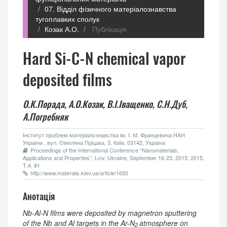
07. Відділ фізичного матеріалознавства
тугоплавких сполук
Козак А.О.
Публікація
Hard Si-C-N chemical vapor
deposited films
О.К.Порада,
А.О.Козак,
В.І.Іващенко,
С.Н.Дуб,
А.Погребняк
Інститут проблем матеріалознавства ім. І. М. Францевича НАН
України , вул. Омеляна Пріцака, 3, Київ, 03142, Україна
Proceedings of the International Conference “Nanomaterials:
Applications and Properties”, Lviv, Ukraine, September 16-23, 2015, 2015,
Т.4, #1
http://www.materials.kiev.ua/article/1650
Анотація
Nb-Al-N films were deposited by magnetron sputtering
of the Nb and Al targets in the Ar-N
atmosphere on
2