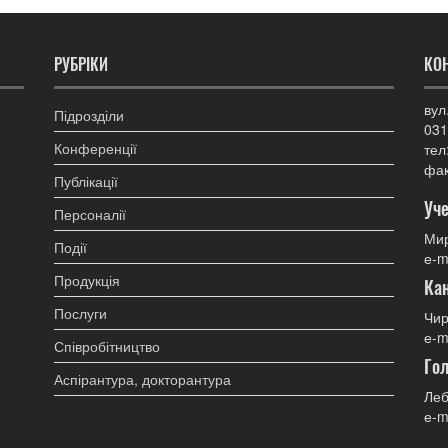
РУБРІКИ
КО
вул
Підрозділи
031
Конференції
тел
фак
Публікації
Уче
Персоналії
Мир
Події
е-m
Продукція
Ка
Послуги
Чир
е-m
Співробітництво
Гол
Аспірантура, докторантура
Леб
е-m