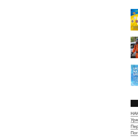
НАН
Уря
Пер
Пог