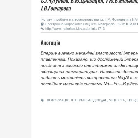
С.І.Чугунова,
В.Ю.Цивіліцин,
†
Ю.В.Мільман
І.В.Гончарова
Інститут проблем матеріалознавства ім. І. М. Францевича НАН 
Електронна мікроскопія і міцність матеріалів - Київ: ІПМ і
http://www.materials.kiev.ua/article/1713
Анотація
Вперше вивчено механічні властивості інтер
плавленням. Показано, що досліджений інтерм
поєднанні з високою для інтерметалідів тріщ
підвищених температурах. Наявність доста
надають можливість використання Nd
Al в 
3
постійних магнитів системи Nd—Fe—B рідко
ДЕФОРМАЦІЯ, ІНТЕРМЕТАЛІД ND
AL, МІЦНІСТЬ, ТВЕР
3