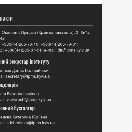
НТАКТИ
. Омеляна Пріцака (Кржижановського), 3, Київ,
42
: +380(44)205-79-10, +380(44)205-79-01;
с: +380(44)205-87-51; е-mail: dir@ipms.kyiv.ua
ний секретар інституту
онюк Денис Валерійович
ail:secretary@ipms.kyiv.ua
нцелярія
еш Вікторія Іванівна
ail: v.chyresh@ipms.kyiv.ua
овний бухгалтер
едєва Катерина Юріївна
ail: k.lebedieva@ipms.kyiv.ua