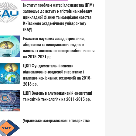
Інститут проблем матеріалознавства (ІПМ)
запрошує до вступу магістрів на кафедру
прикладної фізики та матеріалознавства
Київського академічного університету
(КАУ)
Розвиток наукових засад отримання,
зберігання та використання водню в
системах автономного енергозабезпечення
на 2019-2021 рр.
ЦКП Фундаментальні аспекти
відновлювано-водневої енергетики і
паливно-комірчаних технологій на 2016-
2018 рр.
ЦКП Водень в альтернативній енергетиці
та новітніх технологіях на 2011-2015 рр.
Українське матеріалознавче товариство