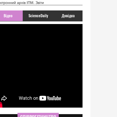
ктронний архів ІПМ. Звіти
Відео
ScienceDaily
Довідка