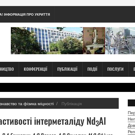
А! ІНФОРМАЦІЯ ПРО УКРИТТЯ
ТНИЦТВО
КОНФЕРЕНЦІЇ
ПУБЛІКАЦІЇ
ПОДІЇ
ПОСЛУГИ
знавство та фізика міцності
Публікація
Пер
астивості інтерметаліду Nd
Al
Неп
3
Дов
Реп