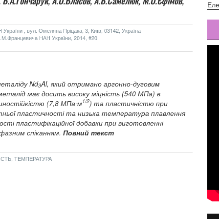
,
В.А.Гончарук,
А.О.Власов,
А.В.Самелюк,
М.О.Єфімов,
Еле
України , вул. Омеляна Пріцака, 3, Київ, 03142, Україна
м.І.М.Францевича НАН України, 2014, #20
металіду Nd
Al, який отримано аргонно-дуговим
3
еталід має досить високу міцність (540 МПа) в
1/2
иностійкістю (7,8 МПа⋅м
) та пластичністю при
тньої пластичності та низька температура плавлення
якості пластифікаційної добавки при виготовленні
фазним спіканням.
Повний текст
ДІСТЬ, ТЕМПЕРАТУРА