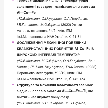
Термоактиваційний аналіз температурної
залежності твердості квазікристалів системи
Al—Cu—Fe
†Ю.В.Мільман, С.І.Чугунова, О.А.Голубенко,
І.В.Гончарова, М.О.Єфімов
(2022) Успіхи
матеріалознавства, #4/5, Київ: ІПМ
ім.І.М.Францевича НАН України, C.51-64
ДОСЛІДЖЕННЯ МЕХАНІЧНОЇ ПОВЕДІНКИ
КВАЗІКРИСТАЛІЧНИХ ПОКРИТТІВ Al–Cu–Fe В
ШИРОКОМУ ІНТЕРВАЛІ ТЕМПЕРАТУР
†Ю.В.Мільман, М.О.Єфімов, О.А.Голубенко, Ван
Чанлян, Лі Чжан, Чжу Чунгао, Тянь Хаолян
(2022)
Порошкова металургія, #09/10, Київ: ІПМ
ім.І.М.Францевича НАН України, C.146-154
Структура та механічні властивості зварних
з’єднань сплавів системи Al―Cr―Fe―Ti, що
містять квазікристалічну фазу
†Ю.В.Мільман, Н.П.Захарова, М.О.Єфімов,