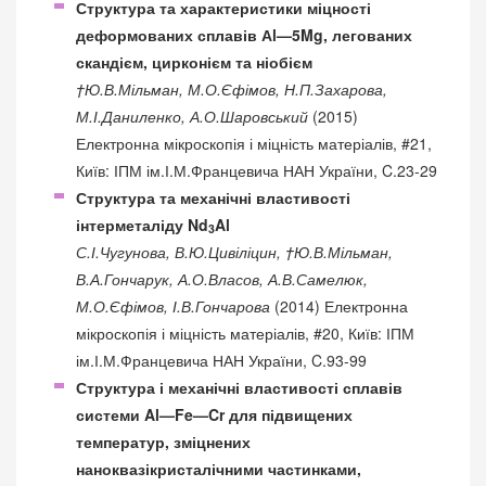
Структура та характеристики міцності
деформованих сплавів Аl—5Mg, легованих
скандієм, цирконієм та ніобієм
†Ю.В.Мільман, М.О.Єфімов, Н.П.Захарова,
М.І.Даниленко, А.О.Шаровський
(2015)
Електронна мікроскопія і міцність матеріалів, #21,
Київ: ІПМ ім.І.М.Францевича НАН України, C.23-29
Структура та механічні властивості
інтерметаліду Nd
Al
3
С.І.Чугунова, В.Ю.Цивіліцин, †Ю.В.Мільман,
В.А.Гончарук, А.О.Власов, А.В.Самелюк,
М.О.Єфімов, І.В.Гончарова
(2014) Електронна
мікроскопія і міцність матеріалів, #20, Київ: ІПМ
ім.І.М.Францевича НАН України, C.93-99
Структура і механічні властивості сплавів
системи Al—Fe—Cr для підвищених
температур, зміцнених
наноквазікристалічними частинками,