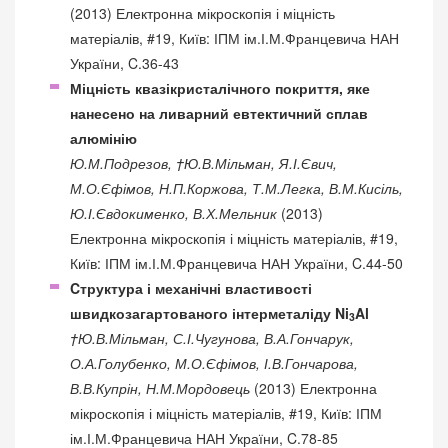
(2013) Електронна мікроскопія і міцність
матеріалів, #19, Київ: ІПМ ім.І.М.Францевича НАН
України, C.36-43
Міцність квазікристалічного покриття, яке
нанесено на ливарний евтектичний сплав
алюмінію
Ю.М.Подрезов, †Ю.В.Мільман, Я.І.Євич,
М.О.Єфімов, Н.П.Коржова, Т.М.Легка, В.М.Кисіль,
Ю.І.Євдокименко, В.Х.Мельник
(2013)
Електронна мікроскопія і міцність матеріалів, #19,
Київ: ІПМ ім.І.М.Францевича НАН України, C.44-50
Cтруктура і механічні властивості
швидкозагартованого інтерметаліду Ni
Al
3
†Ю.В.Мільман, С.І.Чугунова, В.А.Гончарук,
О.А.Голубенко, М.О.Єфімов, І.В.Гончарова,
В.В.Купрін, Н.М.Мордовець
(2013) Електронна
мікроскопія і міцність матеріалів, #19, Київ: ІПМ
ім.І.М.Францевича НАН України, C.78-85