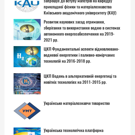
запрошує до вступу магістрів на кафедру
прикладної фізики та матеріалознавства
Київського академічного університету (КАУ)
Розвиток наукових засад отримання,
зберігання та використання водню в системах
автономного енергозабезпечення на 2019-
2021 рр.
ЦКП Фундаментальні аспекти відновлювано-
водневої енергетики і паливно-комірчаних
технологій на 2016-2018 рр.
ЦКП Водень в альтернативній енергетиці та
новітніх технологіях на 2011-2015 рр.
Українське матеріалознавче товариство
Українська технологічна платформа