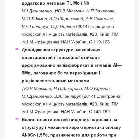
додатково леговані Ti, Mo і Nb
М.І.Даниленко, †Ю.В.Мільман, Н.П.Захарова,
М.О.Єфімов, А.О.Шаровський, А.В.Самелюк,
В.А.Гончарук, О.Д.Нейков
(2014) Електронна
мікроскопія і міцність матеріалів, #20, Київ: ІПМ
ім.І.М.Францевича НАН України, C.119-126
Дослідження структури, механічних
властивостей і корозійної стійкості
деформованих напівфабрикатів сплавів Al—
5Mg, легованих Sc та перехідними і
рідкісноземельними металами
†Ю.В.Мільман, Н.П.Захарова, М.О.Єфімов,
М.І.Даниленко, В.А.Гончарук
(2014) Електронна
мікроскопія і міцність матеріалів, #20, Київ: ІПМ
ім.І.М.Францевича НАН України, C.145-152
Вплив властивостей вихідних порошків на
структуру і механічні характеристики сплаву
Al-8Cr-1,5Fe, призначеного для роботи при