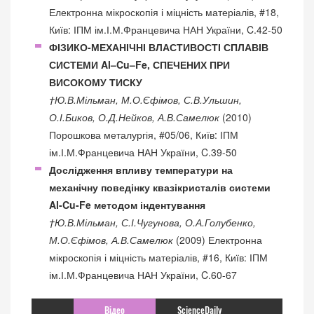
Електронна мікроскопія і міцність матеріалів, #18,
Київ: ІПМ ім.І.М.Францевича НАН України, C.42-50
ФІЗИКО-МЕХАНІЧНІ ВЛАСТИВОСТІ СПЛАВІВ
СИСТЕМИ Al–Cu–Fe, СПЕЧЕНИХ ПРИ
ВИСОКОМУ ТИСКУ
†Ю.В.Мільман, М.О.Єфімов, С.В.Ульшин,
О.І.Биков, О.Д.Нейков, А.В.Самелюк
(2010)
Порошкова металургія, #05/06, Київ: ІПМ
ім.І.М.Францевича НАН України, C.39-50
Дослідження впливу температури на
механічну поведінку квазікристалів системи
Al-Cu-Fe методом індентування
†Ю.В.Мільман, С.І.Чугунова, О.А.Голубенко,
М.О.Єфімов, А.В.Самелюк
(2009) Електронна
мікроскопія і міцність матеріалів, #16, Київ: ІПМ
ім.І.М.Францевича НАН України, C.60-67
Відео
ScienceDaily