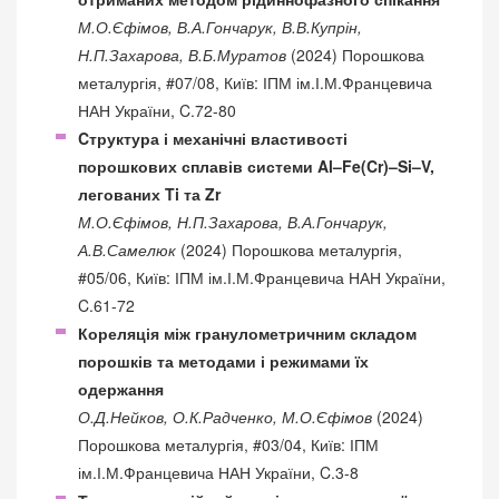
М.О.Єфімов, В.А.Гончарук, В.В.Купрін,
Н.П.Захарова, В.Б.Муратов
(2024) Порошкова
металургія, #07/08, Київ: ІПМ ім.І.М.Францевича
НАН України, C.72-80
Cтрук­тура і механічні властивості
порошкових сплавів системи Al–Fe(Cr)–Si–V,
легованих Ti та Zr
М.О.Єфімов, Н.П.Захарова, В.А.Гончарук,
А.В.Самелюк
(2024) Порошкова металургія,
#05/06, Київ: ІПМ ім.І.М.Францевича НАН України,
C.61-72
Кореляція між гранулометричним складом
порошків та методами і режимами їх
одержання
О.Д.Нейков, О.К.Радченко, М.О.Єфімов
(2024)
Порошкова металургія, #03/04, Київ: ІПМ
ім.І.М.Францевича НАН України, C.3-8