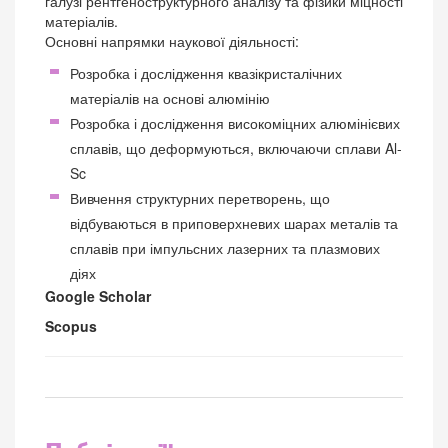
галузі рентгеноструктурного аналізу та фізики міцності
матеріалів.
Основні напрямки наукової діяльності:
Розробка і дослідження квазікристалічних
матеріалів на основі алюмінію
Розробка і дослідження високоміцних алюмінієвих
сплавів, що деформуються, включаючи сплави Al-
Sc
Вивчення структурних перетворень, що
відбуваються в приповерхневих шарах металів та
сплавів при імпульсних лазерних та плазмових
діях
Google Scholar
Scopus