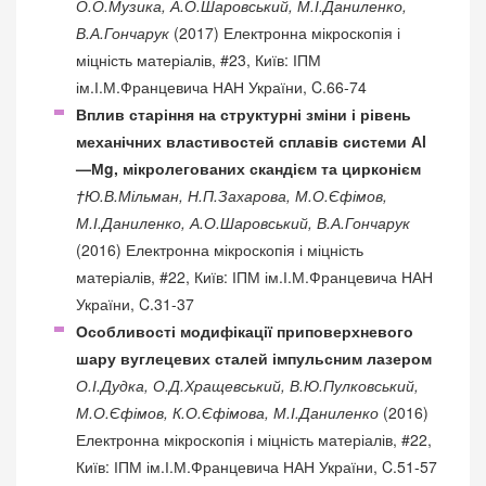
О.О.Музика, А.О.Шаровський, М.І.Даниленко,
В.А.Гончарук
(2017) Електронна мікроскопія і
міцність матеріалів, #23, Київ: ІПМ
ім.І.М.Францевича НАН України, C.66-74
Вплив старіння на структурні зміни і рівень
механічних властивостей сплавів системи Аl
—Мg, мікролегованих скандієм та цирконієм
†Ю.В.Мільман, Н.П.Захарова, М.О.Єфімов,
М.І.Даниленко, А.О.Шаровський, В.А.Гончарук
(2016) Електронна мікроскопія і міцність
матеріалів, #22, Київ: ІПМ ім.І.М.Францевича НАН
України, C.31-37
Особливості модифікації приповерхневого
шару вуглецевих сталей імпульсним лазером
О.І.Дудка, О.Д.Хращевський, В.Ю.Пулковський,
М.О.Єфімов, К.О.Єфімова, М.І.Даниленко
(2016)
Електронна мікроскопія і міцність матеріалів, #22,
Київ: ІПМ ім.І.М.Францевича НАН України, C.51-57