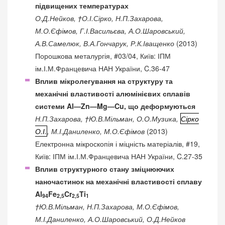
підвищених температурах
О.Д.Нейков, †О.І.Сірко, Н.П.Захарова,
М.О.Єфімов, Г.І.Васильєва, А.О.Шаровський,
А.В.Самелюк, В.А.Гончарук, Р.К.Іващенко
(2013)
Порошкова металургія, #03/04, Київ: ІПМ
ім.І.М.Францевича НАН України, C.36-47
Вплив мікролегування на структуру та
механічні властивості алюмінієвих сплавів
системи Al—Zn—Mg—Cu, що деформуються
Н.П.Захарова, †Ю.В.Мільман, О.О.Музика,
Сірко
О.І.
, М.І.Даниленко, М.О.Єфімов
(2013)
Електронна мікроскопія і міцність матеріалів, #19,
Київ: ІПМ ім.І.М.Францевича НАН України, C.27-35
Вплив структурного стану зміцнюючих
наночастинок на механічні властивості сплаву
Al
Fe
Cr
Ti
94
2,5
2,5
1
†Ю.В.Мільман, Н.П.Захарова, М.О.Єфімов,
М.І.Даниленко, А.О.Шаровський, О.Д.Нейков