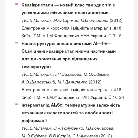
Квазікристали — новий клас твердих тіл з
унікальними фізичними властивостями
†Ю.В.Мільман, М.О.Єфімов, І.В.Гончарова
(2012)
Електронна мікроскопія і міцність матеріалів, #18,
Київ: ІПМ ім.І.М.Францевича НАН України, C.3-15
Наноструктурні сплави системи Al—Fe—
Cr,зміцнені квазікристалічними частинками
для використання при підвищених
температурах
†Ю.В.Мільман, Н.П.Захарова, М.О.Єфімов,
А.О.Шаровський, М.І.Даниленко
(2012)
Електронна мікроскопія і міцність матеріалів, #18,
Київ: ІПМ ім.І.М.Францевича НАН України, C.16-24
Інтерметалід Al
Sc: температурна залежність
3
механічних властивостей та особливості
деформації
†Ю.В.Мільман, О.А.Голубенко, І.В.Гончарова,
М.О.Єфімов, В.В.Купрін, С.І.Чугунова
(2012)