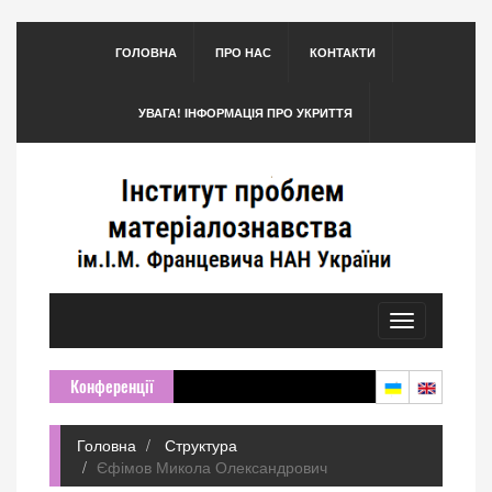
ГОЛОВНА
ПРО НАС
КОНТАКТИ
УВАГА! ІНФОРМАЦІЯ ПРО УКРИТТЯ
Toggle
navigation
Конференції
Головна
Структура
Єфімов Микола Олександрович