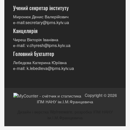
Учений секретар інституту
Миронюк Денис Валерійович
е-mail:secretary@ipms.kyiv.ua
Канцелярія
Чиреш Вікторія Іванівна
е-mail: v.chyresh@ipms.kyiv.ua
Головний бухгалтер
Лебедєва Катерина Юріївна
е-mail: k.lebedieva@ipms.kyiv.ua
Copyright © 2026
ІПМ НАНУ ім.І.М.Францевича
Дизайн і верстка Wpfreeware, розробка ІПМ НАНУ
ім.І.М.Францевича