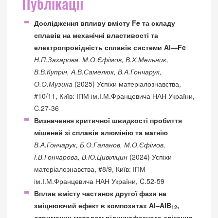
Публікації
Дослідження впливу вмісту Fe та складу
сплавів на механічні властивості та
електропровідність сплавів системи Al—Fe
Н.П.Захарова, М.О.Єфімов, В.Х.Мельник,
В.В.Купрін, А.В.Самелюк, В.А.Гончарук,
О.О.Музика
(2025) Успіхи матеріалознавства,
#10/11, Київ: ІПМ ім.І.М.Францевича НАН України,
C.27-36
Визначення критичної швидкості пробиття
мішеней зі сплавів алюмінію та магнію
В.А.Гончарук, Б.О.Галанов, М.О.Єфімов,
І.В.Гончарова, В.Ю.Цивіліцин
(2024) Успіхи
матеріалознавства, #8/9, Київ: ІПМ
ім.І.М.Францевича НАН України, C.52-59
Вплив вмісту частинок другої фази на
зміцнюючий ефект в композитах Al–AlB
,
12
отриманих методом рідиннофазного спікання