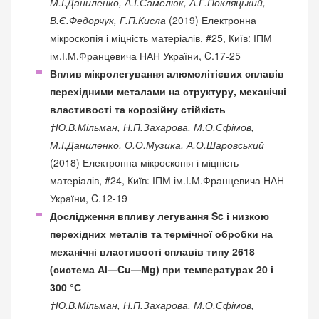
М.І.Даниленко, А.І.Самелюк, А.Г.Покляцький,
В.Є.Федорчук, Г.П.Кисла
(2019) Електронна
мікроскопія і міцність матеріалів, #25, Київ: ІПМ
ім.І.М.Францевича НАН України, C.17-25
Вплив мікролегування алюмолітієвих сплавів
перехідними металами на структуру, механічні
властивості та корозійну стійкість
†Ю.В.Мільман, Н.П.Захарова, М.О.Єфімов,
М.І.Даниленко, О.О.Музика, А.О.Шаровський
(2018) Електронна мікроскопія і міцність
матеріалів, #24, Київ: ІПМ ім.І.М.Францевича НАН
України, C.12-19
Дослідження впливу легування Sc і низкою
перехідних металів та термічної обробки на
механічні властивості сплавів типу 2618
(система Al—Cu—Mg) при температурах 20 і
300 °С
†Ю.В.Мільман, Н.П.Захарова, М.О.Єфімов,