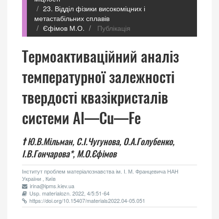
23. Відділ фізики високоміцних і
метастабільних сплавів
Єфімов М.О.
Публікація
Термоактиваційний аналіз
температурної залежності
твердості квазікристалів
системи Al—Cu—Fe
†
Ю.В.Мільман,
С.І.Чугунова,
О.А.Голубенко,
І.В.Гончарова*,
М.О.Єфімов
Інститут проблем матеріалознавства ім. І. М. Францевича НАН
України , Київ
irina@ipms.kiev.ua
Usp. materialozn. 2022, 4/5:51-64
https://doi.org/10.15407/materials2022.04-05.051