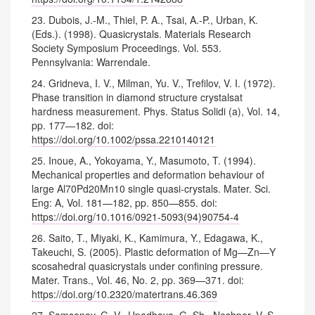
23. Dubois, J.-M., Thiel, P. A., Tsai, A.-P., Urban, K.
(Eds.). (1998). Quasicrystals. Materials Research
Society Symposium Proceedings. Vol. 553.
Pennsylvania: Warrendale.
24. Gridneva, I. V., Milman, Yu. V., Trefilov, V. I. (1972).
Phase transition in diamond structure crystalsat
hardness measurement. Phys. Status Solidi (a), Vol. 14,
pp. 177—182. doi:
https://doi.org/10.1002/pssa.2210140121
25. Inoue, A., Yokoyama, Y., Masumoto, T. (1994).
Mechanical properties and deformation behaviour of
large Al70Pd20Mn10 single quasi-crystals. Mater. Sci.
Eng: A, Vol. 181—182, pp. 850—855. doi:
https://doi.org/10.1016/0921-5093(94)90754-4
26. Saito, T., Miyaki, K., Kamimura, Y., Edagawa, K.,
Takeuchi, S. (2005). Plastic deformation of Mg—Zn—Y
scosahedral quasicrystals under confining pressure.
Mater. Trans., Vol. 46, No. 2, pp. 369—371. doi:
https://doi.org/10.2320/matertrans.46.369
27. Samsonov, G. V., Upadhaya, G. Sh., Neshpor, V. S.