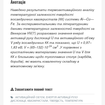
Анотація
Наведено результати термоактиваційного аналізу
температурної залежності твердості
ікосаедричних квазікристалів (КК) системи Al—Cu—
Fe. За експериментальними та літературними
даними температурних залежностей твердості за
Віккерсом HV(Т) розраховано значення енергії
активації руху дислокації U та активаційного об’єму
V ряду ікосаедричних КК та показано, що
U ≈ 0,97–
-24
3
1,83 еВ; V ≈ (65–132)·10
см
.
У порівнянні з
кристалічними матеріалами значення U та V для
КК є близькими щодо тугоплавких сполук (карбідів,
боридів), які мають ковалентну складову в
міжатомному зв’язку.
Завантажити повний текст
АКТИВАЦІЙНИЙ ОБ"ЄМ, ЕНЕРГІЯ АКТИВАЦІЇ РУХУ
ДИСЛОКАЦІЇ, КВАЗІКРИСТАЛИ, ТВЕРДІСТЬ, ТЕМПЕРАТУРА