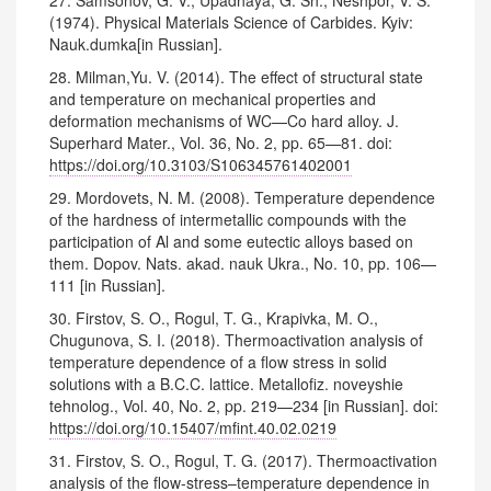
(1974). Physical Materials Science of Carbides. Kyiv:
Nauk.dumka[in Russian].
28. Milman,Yu. V. (2014). The effect of structural state
and temperature on mechanical properties and
deformation mechanisms of WC—Co hard alloy. J.
Superhard Mater., Vol. 36, No. 2, pp. 65—81. doi:
https://doi.org/10.3103/S106345761402001
29. Mordovets, N. M. (2008). Temperature dependence
of the hardness of intermetallic compounds with the
participation of Al and some eutectic alloys based on
them. Dopov. Nats. akad. nauk Ukra., No. 10, pp. 106—
111 [in Russian].
30. Firstov, S. O., Rogul, T. G., Krapivka, M. O.,
Chugunova, S. I. (2018). Thermoactivation analysis of
temperature dependence of a flow stress in solid
solutions with a B.C.C. lattice. Metallofiz. noveyshie
tehnolog., Vol. 40, No. 2, pp. 219—234 [in Russian]. doi:
https://doi.org/10.15407/mfint.40.02.0219
31. Firstov, S. O., Rogul, T. G. (2017). Thermoactivation
analysis of the flow-stress–temperature dependence in