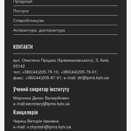
Продукція
Послуги
Співробітництво
Аспірантура, докторантура
КОНТАКТИ
вул. Омеляна Пріцака (Кржижановського), 3, Київ,
03142
тел: +380(44)205-79-10, +380(44)205-79-01;
факс: +380(44)205-87-51; е-mail: dir@ipms.kyiv.ua
Учений секретар інституту
Миронюк Денис Валерійович
е-mail:secretary@ipms.kyiv.ua
Канцелярія
Чиреш Вікторія Іванівна
е-mail: v.chyresh@ipms.kyiv.ua