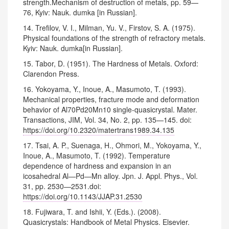
strength.Mechanism of destruction of metals, pp. 59—
76, Kyiv: Nauk. dumka [in Russian].
14. Trefilov, V. I., Milman, Yu. V., Firstov, S. A. (1975).
Physical foundations of the strength of refractory metals.
Kyiv: Nauk. dumka[in Russian].
15. Tabor, D. (1951). The Hardness of Metals. Oxford:
Clarendon Press.
16. Yokoyama, Y., Inoue, A., Masumoto, T. (1993).
Mechanical properties, fracture mode and deformation
behavior of Al70Pd20Mn10 single-quasicrystal. Mater.
Transactions, JIM, Vol. 34, No. 2, pp. 135—145. doi:
https://doi.org/10.2320/matertrans1989.34.135
17. Tsai, A. P., Suenaga, H., Ohmori, M., Yokoyama, Y.,
Inoue, A., Masumoto, T. (1992). Temperature
dependence of hardness and expansion in an
icosahedral Al—Pd—Mn alloy. Jpn. J. Appl. Phys., Vol.
31, pp. 2530—2531.doi:
https://doi.org/10.1143/JJAP.31.2530
18. Fujiwara, T. and Ishii, Y. (Eds.). (2008).
Quasicrystals: Handbook of Metal Physics. Elsevier.