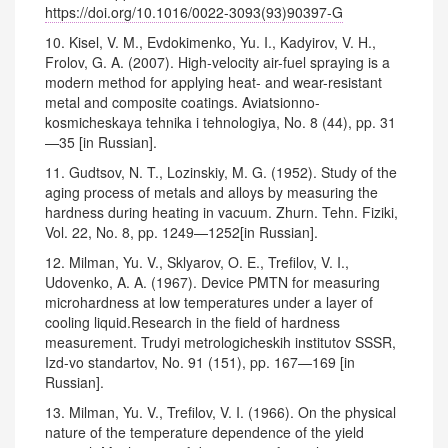
https://doi.org/10.1016/0022-3093(93)90397-G
10. Kisel, V. M., Evdokimenko, Yu. I., Kadyirov, V. H.,
Frolov, G. A. (2007). High-velocity air-fuel spraying is a
modern method for applying heat- and wear-resistant
metal and composite coatings. Aviatsionno-
kosmicheskaya tehnika i tehnologiya, No. 8 (44), pp. 31
—35 [in Russian].
11. Gudtsov, N. T., Lozinskiy, M. G. (1952). Study of the
aging process of metals and alloys by measuring the
hardness during heating in vacuum. Zhurn. Tehn. Fiziki,
Vol. 22, No. 8, pp. 1249—1252[in Russian].
12. Milman, Yu. V., Sklyarov, O. E., Trefilov, V. I.,
Udovenko, A. A. (1967). Device PMTN for measuring
microhardness at low temperatures under a layer of
cooling liquid.Research in the field of hardness
measurement. Trudyi metrologicheskih institutov SSSR,
Izd-vo standartov, No. 91 (151), pp. 167—169 [in
Russian].
13. Milman, Yu. V., Trefilov, V. I. (1966). On the physical
nature of the temperature dependence of the yield