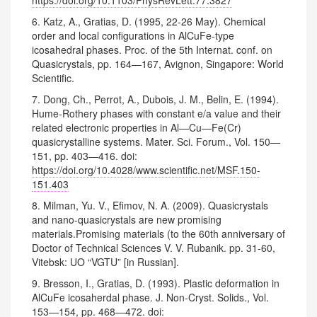
6. Katz, A., Gratias, D. (1995, 22-26 May). Chemical
order and local configurations in AlCuFe-type
icosahedral phases. Proc. of the 5th Internat. conf. on
Quasicrystals, pp. 164—167, Avignon, Singapore: World
Scientific.
7. Dong, Ch., Perrot, A., Dubois, J. M., Belin, E. (1994).
Hume-Rothery phases with constant e/a value and their
related electronic properties in Al—Cu—Fe(Cr)
quasicrystalline systems. Mater. Sci. Forum., Vol. 150—
151, pp. 403—416. doi:
https://doi.org/10.4028/www.scientific.net/MSF.150-
151.403
8. Milman, Yu. V., Efimov, N. A. (2009). Quasicrystals
and nano-quasicrystals are new promising
materials.Promising materials (to the 60th anniversary of
Doctor of Technical Sciences V. V. Rubanik. pp. 31-60,
Vitebsk: UO “VGTU” [in Russian].
9. Bresson, I., Gratias, D. (1993). Plastic deformation in
AlCuFe icosaherdal phase. J. Non-Cryst. Solids., Vol.
153—154, pp. 468—472. doi: