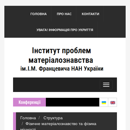
ГОЛОВНА
ПРО НАС
КОНТАКТИ
УВАГА! ІНФОРМАЦІЯ ПРО УКРИТТЯ
Toggle
navigation
Конференції
Головна
Структура
Фізичне матеріалознавство та фізика
міцності