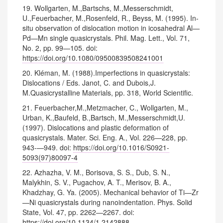
19. Wollgarten, M.,Bartschs, M.,Messerschmidt,
U.,Feuerbacher, M.,Rosenfeld, R., Beyss, M. (1995). In-
situ observation of dislocation motion in icosahedral Al—
Pd—Mn single quasicrystals. Phil. Mag. Lett., Vol. 71,
No. 2, pp. 99—105. doi:
https://doi.org/10.1080/09500839508241001
20. Kléman, M. (1988).Imperfections in quasicrystals:
Dislocations / Eds. Janot, C. and Dubois,J.
M.Quasicrystalline Materials, pp. 318, World Scientific.
21. Feuerbacher,M.,Metzmacher, C., Wollgarten, M.,
Urban, K.,Baufeld, B.,Bartsch, M.,Messerschmidt,U.
(1997). Dislocations and plastic deformation of
quasicrystals. Mater. Sci. Eng. A., Vol. 226—228, pp.
943-—949. doi:
https://doi.org/10.1016/S0921-
5093(97)80097-4
22. Azhazha, V. M., Borisova, S. S., Dub, S. N.,
Malykhin, S. V., Pugachov, A. T., Merisov, B. A.,
Khadzhay, G. Ya. (2005). Mechanical behavior of Ti—Zr
—Ni quasicrystals during nanoindentation. Phys. Solid
State, Vol. 47, pp. 2262—2267. doi:
https://doi.org/10.1134/1.2142888