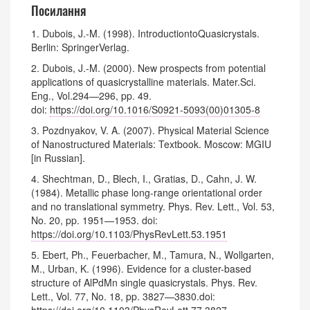
Посилання
1. Dubois, J.-M. (1998). IntroductiontoQuasicrystals.
Berlin: SpringerVerlag.
2. Dubois, J.-M. (2000). New prospects from potential
applications of quasicrystalline materials. Mater.Sci.
Eng., Vol.294—296, pp. 49.
doi:
https://doi.org/10.1016/S0921-5093(00)01305-8
3. Pozdnyakov, V. A. (2007). Physical Material Science
of Nanostructured Materials: Textbook. Moscow: MGIU
[in Russian].
4. Shechtman, D., Blech, I., Gratias, D., Cahn, J. W.
(1984). Metallic phase long-range orientational order
and no translational symmetry. Phys. Rev. Lett., Vol. 53,
No. 20, pp. 1951—1953. doi:
https://doi.org/10.1103/PhysRevLett.53.1951
5. Ebert, Ph., Feuerbacher, M., Tamura, N., Wollgarten,
M., Urban, K. (1996). Evidence for a cluster-based
structure of AlPdMn single quasicrystals. Phys. Rev.
Lett., Vol. 77, No. 18, pp. 3827—3830.doi:
https://doi.org/10.1103/PhysRevLett.77.3827