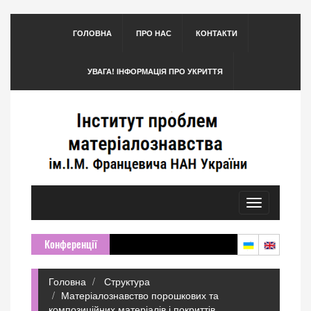
ГОЛОВНА
ПРО НАС
КОНТАКТИ
УВАГА! ІНФОРМАЦІЯ ПРО УКРИТТЯ
Toggle
navigation
Конференції
Головна
Структура
Матеріалознавство порошкових та
композиційних матеріалів і покриттів