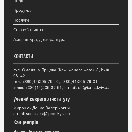
Події
Продукція
Послуги
Співробітництво
Аспірантура, докторантура
КОНТАКТИ
вул. Омеляна Пріцака (Кржижановського), 3, Київ,
03142
тел: +380(44)205-79-10, +380(44)205-79-01;
факс: +380(44)205-87-51; е-mail: dir@ipms.kyiv.ua
Учений секретар інституту
Миронюк Денис Валерійович
е-mail:secretary@ipms.kyiv.ua
Канцелярія
Чиреш Вікторія Іванівна