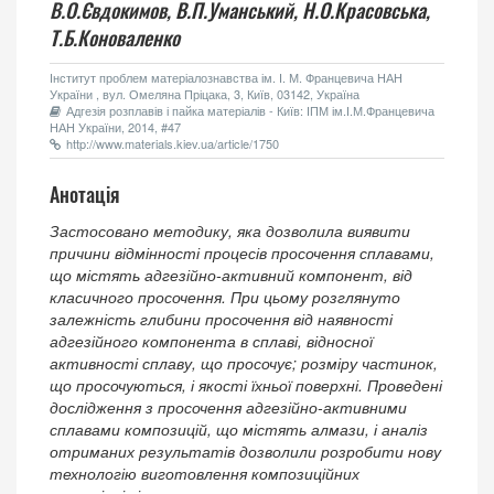
В.О.Євдокимов,
В.П.Уманський,
Н.О.Красовська,
Т.Б.Коноваленко
Інститут проблем матеріалознавства ім. І. М. Францевича НАН
України , вул. Омеляна Пріцака, 3, Київ, 03142, Україна
Адгезія розплавів і пайка матеріалів - Київ: ІПМ ім.І.М.Францевича
НАН України, 2014, #47
http://www.materials.kiev.ua/article/1750
Анотація
Застосовано методику, яка дозволила виявити
причини відмінності процесів просочення сплавами,
що містять адгезійно-активний компонент, від
класичного просочення. При цьому розглянуто
залежність глибини просочення від наявності
адгезійного компонента в сплаві, відносної
активності сплаву, що просочує; розміру частинок,
що просочуються, і якості їхньої поверхні. Проведені
дослідження з просочення адгезійно-активними
сплавами композицій, що містять алмази, і аналіз
отриманих результатів дозволили розробити нову
технологію виготовлення композиційних