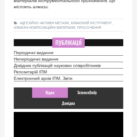
матеріалів інструментального призначення, що
містять алмази.
АДГЕЗІЙНО-АКТИВНІ МЕТАЛИ, АЛМАЗНИЙ ІНСТРУМЕНТ,
АЛМАЗНІ КОМПОЗИЦІЙНІ МАТЕРІАЛИ, ПРОСОЧЕННЯ
ПУБЛІКАЦІЇ
Періодичні видання
Неперіодичні видання
Довідник публікацій наукових співробітників
Репозитарій ІПМ
Електронний архів ІПМ. Звіти
Відео
ScienceDaily
Довідка