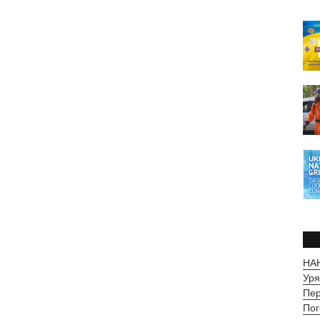
НАН
Уря
Пер
Пог