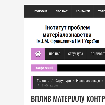
ГОЛОВНА
ПРО НАС
КОНТАКТИ
УВАГ
ПРО НАС
СТРУКТУРА
СПІВРОБІ
Конференції
Головна
Структура
Незрима секція
Публікація
ВПЛИВ МАТЕРІАЛУ КОНТР