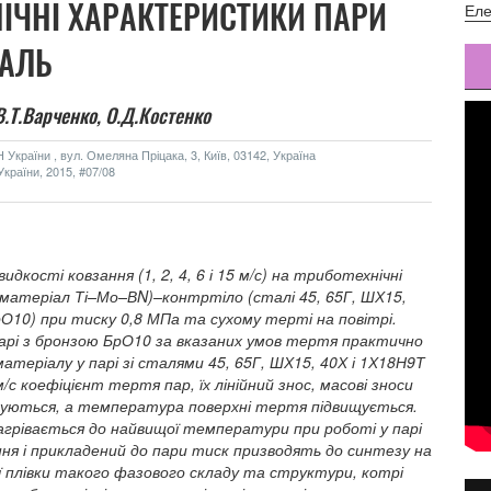
ІЧНІ ХАРАКТЕРИСТИКИ ПАРИ
Еле
ТАЛЬ
В.Т.Варченко,
О.Д.Костенко
України , вул. Омеляна Пріцака, 3, Київ, 03142, Україна
країни, 2015, #07/08
кості ковзання (1, 2, 4, 6 і 15 м/с) на триботехнічні
матеріал Ті–Мо–ВN)–контртіло (сталі 45, 65Г, ШХ15,
О10) при тиску 0,8 МПа та сухому терті на повітрі.
арі з бронзою БрО10 за вказаних умов тертя практично
теріалу у парі зі сталями 45, 65Г, ШХ15, 40Х і 1Х18Н9Т
/с коефіцієнт тертя пар, їх лінійний знос, масові зноси
шуються, а температура поверхні тертя підвищується.
грівається до найвищої температури при роботі у парі
ня і прикладений до пари тиск призводять до синтезу на
ї плівки такого фазового складу та структури, котрі