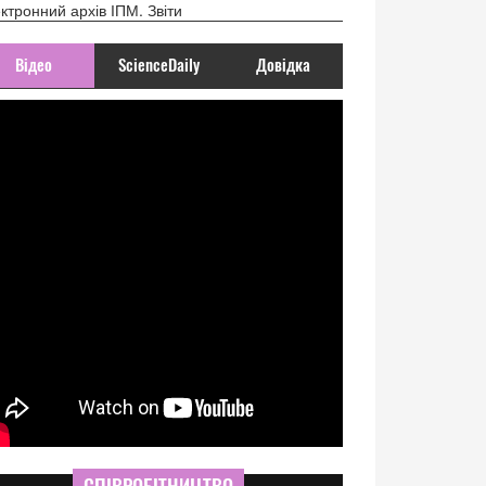
ктронний архів ІПМ. Звіти
Відео
ScienceDaily
Довідка