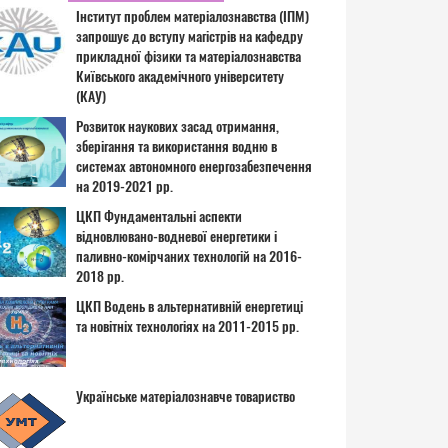
Інститут проблем матеріалознавства (ІПМ)
запрошує до вступу магістрів на кафедру
прикладної фізики та матеріалознавства
Київського академічного університету
(КАУ)
Розвиток наукових засад отримання,
зберігання та використання водню в
системах автономного енергозабезпечення
на 2019-2021 рр.
ЦКП Фундаментальні аспекти
відновлювано-водневої енергетики і
паливно-комірчаних технологій на 2016-
2018 рр.
ЦКП Водень в альтернативній енергетиці
та новітніх технологіях на 2011-2015 рр.
Українське матеріалознавче товариство