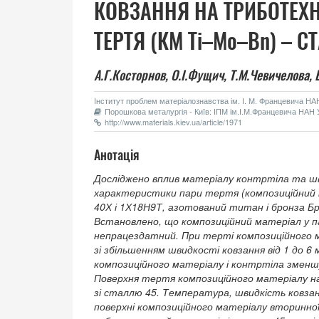
КОВЗАННЯ НА ТРИБОТЕХН
ТЕРТЯ (КМ Ті–Мо–Вn) – С
А.Г.Косторнов,
О.І.Фущич,
Т.М.Чевичелова,
Інститут проблем матеріалознавства ім. І. М. Францевича НАН 
Порошкова металургія - Київ: ІПМ ім.І.М.Францевича НАН У
http://www.materials.kiev.ua/article/1971
Анотація
Досліджено вплив матеріалу контртіла та швид
характеристики пари тертя (композиційний 
40Х і 1Х18Н9Т, азотований титан і бронза Бр
Встановлено, що композиційний матеріал у п
непрацездатний. При терті композиційного ма
зі збільшенням швидкості ковзання від 1 до 6 м
композиційного матеріалу і контртіла змен
Поверхня тертя композиційного матеріалу на
зі сталлю 45. Температура, швидкість ковзан
поверхні композиційного матеріалу вторинно