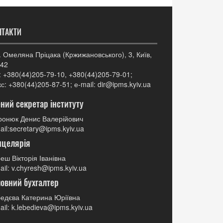
НТАКТИ
. Омеляна Пріцака (Кржижановського), 3, Київ,
42
: +380(44)205-79-10, +380(44)205-79-01;
с: +380(44)205-87-51; е-mail: dir@ipms.kyiv.ua
ний секретар інституту
онюк Денис Валерійович
ail:secretary@ipms.kyiv.ua
нцелярія
еш Вікторія Іванівна
ail: v.chyresh@ipms.kyiv.ua
овний бухгалтер
едєва Катерина Юріївна
ail: k.lebedieva@ipms.kyiv.ua