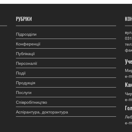
РУБРІКИ
КО
вул
Підрозділи
031
Конференції
тел
фак
Публікації
Уче
Персоналії
Мир
Події
е-m
Продукція
Ка
Послуги
Чир
е-m
Співробітництво
Гол
Аспірантура, докторантура
Леб
е-m