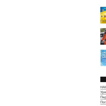
НАН
Уря
Пер
Пог