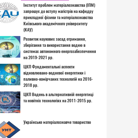
Інститут проблем матеріалознавства (ІПМ)
запрошує до вступу магістрів на кафедру
прикладної фізики та матеріалознавства
Київського академічного університету
(КАУ)
Розвиток наукових засад отримання,
зберігання та використання водню в
системах автономного енергозабезпечення
на 2019-2021 рр.
ЦКП Фундаментальні аспекти
відновлювано-водневої енергетики і
паливно-комірчаних технологій на 2016-
2018 рр.
ЦКП Водень в альтернативній енергетиці
та новітніх технологіях на 2011-2015 рр.
Українське матеріалознавче товариство