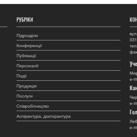
РУБРІКИ
КО
вул
Підрозділи
031
Конференції
тел
фак
Публікації
Уче
Персоналії
Мир
Події
е-m
Продукція
Ка
Послуги
Чир
е-m
Співробітництво
Гол
Аспірантура, докторантура
Леб
е-m