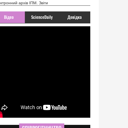
ктронний архів ІПМ. Звіти
Відео
ScienceDaily
Довідка