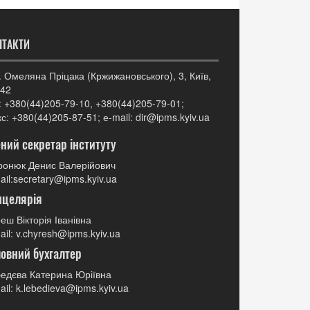
НТАКТИ
. Омеляна Пріцака (Кржижановського), 3, Київ,
42
: +380(44)205-79-10, +380(44)205-79-01;
с: +380(44)205-87-51; е-mail: dir@ipms.kyiv.ua
ний секретар інституту
онюк Денис Валерійович
ail:secretary@ipms.kyiv.ua
нцелярія
еш Вікторія Іванівна
ail: v.chyresh@ipms.kyiv.ua
овний бухгалтер
едєва Катерина Юріївна
ail: k.lebedieva@ipms.kyiv.ua