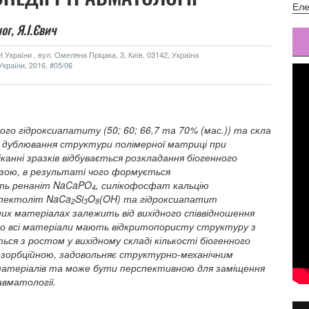
Еле
ог,
Я.І.Євич
України , вул. Омеляна Пріцака, 3, Київ, 03142, Україна
країни, 2016, #05/06
ого гідроксиапатиту (50; 60; 66,7 та 70% (мас.)) та скла
дублювання структури полімерної матриці при
анні зразків відбувається розкладання біогенного
азою, в результаті чого формується
ить ренаніт NaCaPO
, силікофосфат кальцію
4
 пектоліт NaCa
Si
O
(OH) та гідроксиапатит
2
3
8
их матеріалах залежить від вихідного співвідношення
 що всі матеріали мають відкритопористу структуру з
ся з ростом у вихідному складі кількості біогенного
зорбційною, задовольняє структурно-механічним
матеріалів та може бути перспективною для заміщення
авматології.