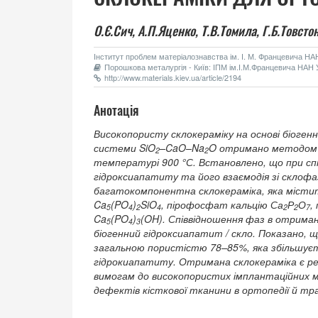
О.Є.Сич,
А.П.Яценко,
Т.В.Томила,
Г.Б.Товстон
Інститут проблем матеріалознавства ім. І. М. Францевича НАН 
Порошкова металургія - Київ: ІПМ ім.І.М.Францевича НАН У
http://www.materials.kiev.ua/article/2194
Анотація
Високопористу склокераміку на основі біогенн
системи SiO
–CaO–Na
O отримано методом 
2
2
температурі 900 °С. Встановлено, що при спік
гідроксиапатиту та його взаємодія зі склоф
багатокомпонентна склокераміка, яка міст
Ca
(PO
)
SiO
, пірофосфат кальцію Са
Р
О
,
5
4
2
4
2
2
7
Ca
(PO
)
(OH). Співвідношення фаз в отриман
5
4
3
біогенний гідроксиапатит / скло. Показано,
загальною пористістю 78–85%, яка збільшуєть
гідрокиапатиту. Отримана склокераміка є ре
вимогам до високопористих імплантаційних 
дефектів кісткової тканини в ортопедії й тр