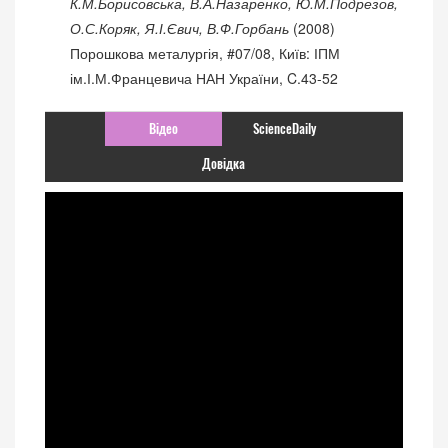
К.М.Борисовська, В.А.Назаренко, Ю.М.Подрезов,
О.С.Коряк, Я.І.Євич, В.Ф.Горбань
(2008)
Порошкова металургія, #07/08, Київ: ІПМ
ім.І.М.Францевича НАН України, C.43-52
Відео
ScienceDaily
Довідка