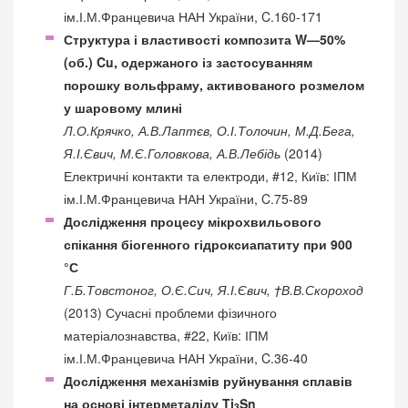
ім.І.М.Францевича НАН України, C.160-171
Структура і властивості композита W—50%
(об.) Cu, одержаного із застосуванням
порошку вольфраму, активованого розмелом
у шаровому млині
Л.О.Крячко, А.В.Лаптєв, О.І.Толочин, М.Д.Бега,
Я.І.Євич, М.Є.Головкова, А.В.Лебідь
(2014)
Електричні контакти та електроди, #12, Київ: ІПМ
ім.І.М.Францевича НАН України, C.75-89
Дослідження процесу мікрохвильового
спікання біогенного гідроксиапатиту при 900
°С
Г.Б.Товстоног, О.Є.Сич, Я.І.Євич, †В.В.Скороход
(2013) Сучасні проблеми фізичного
матеріалознавства, #22, Київ: ІПМ
ім.І.М.Францевича НАН України, C.36-40
Дослідження механізмів руйнування сплавів
на основі інтерметаліду Ti
Sn
3