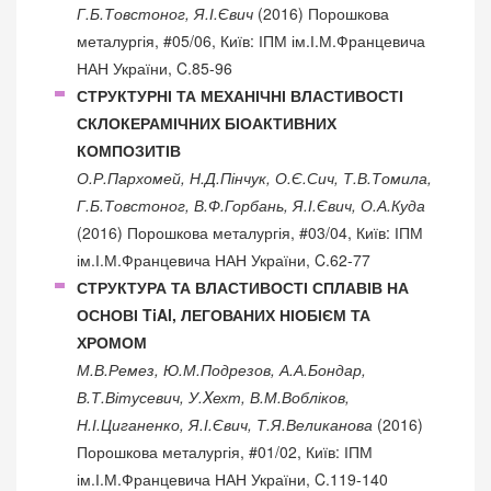
Г.Б.Товстоног, Я.І.Євич
(2016) Порошкова
металургія, #05/06, Київ: ІПМ ім.І.М.Францевича
НАН України, C.85-96
СТРУКТУРНІ ТА МЕХАНІЧНІ ВЛАСТИВОСТІ
СКЛОКЕРАМІЧНИХ БІОАКТИВНИХ
КОМПОЗИТІВ
О.Р.Пархомей, Н.Д.Пінчук, О.Є.Сич, Т.В.Томила,
Г.Б.Товстоног, В.Ф.Горбань, Я.І.Євич, О.А.Куда
(2016) Порошкова металургія, #03/04, Київ: ІПМ
ім.І.М.Францевича НАН України, C.62-77
СТРУКТУРА ТА ВЛАСТИВОСТІ СПЛАВІВ НА
ОСНОВІ TiAl, ЛЕГОВАНИХ НІОБІЄМ ТА
ХРОМОМ
М.В.Ремез, Ю.М.Подрезов, А.А.Бондар,
В.Т.Вітусевич, У.Xехт, В.М.Вобліков,
Н.І.Циганенко, Я.І.Євич, Т.Я.Великанова
(2016)
Порошкова металургія, #01/02, Київ: ІПМ
ім.І.М.Францевича НАН України, C.119-140