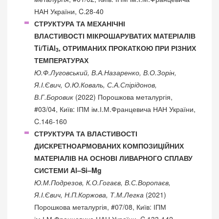
НАН України, C.28-40
СТРУКТУРА ТА МЕХАНІЧНІ
ВЛАСТИВОСТІ МІКРОШАРУВАТИХ МАТЕРІАЛІВ
Ti/TiAl
, ОТРИМАНИХ ПРОКАТКОЮ ПРИ РІЗНИХ
3
ТЕМПЕРАТУРАХ
Ю.Ф.Луговський, В.А.Назаренко, В.О.Зорін,
Я.І.Євич, О.Ю.Коваль, С.А.Спірідонов,
В.Г.Боровик
(2022) Порошкова металургія,
#03/04, Київ: ІПМ ім.І.М.Францевича НАН України,
C.146-160
СТРУКТУРА ТА ВЛАСТИВОСТІ
ДИСКРЕТНОАРМОВАНИХ КОМПОЗИЦІЙНИХ
МАТЕРІАЛІВ НА ОСНОВІ ЛИВАРНОГО СПЛАВУ
СИСТЕМИ Al–Si–Mg
Ю.М.Подрезов, К.О.Гогаєв, В.С.Воропаєв,
Я.І.Євич, Н.П.Коржова, Т.М.Легка
(2021)
Порошкова металургія, #07/08, Київ: ІПМ
ім.І.М.Францевича НАН України, C.133-142