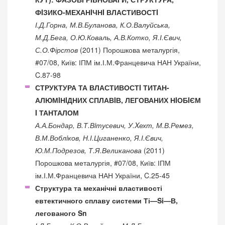
ФIЗИКО-МЕХАНIЧНI ВЛАСТИВОСТI
І.Д.Горна, М.В.Буланова, К.О.Валуйська,
М.Д.Бега, О.Ю.Коваль, А.В.Котко, Я.І.Євич,
С.О.Фірстов
(2011) Порошкова металургія,
#07/08, Київ: ІПМ ім.І.М.Францевича НАН України,
C.87-98
СТРУКТУРА ТА ВЛАСТИВОСТI ТИТАН-
АЛЮМIНIДНИХ СПЛАВIВ, ЛЕГОВАНИХ НIОБIЄМ
I ТАНТАЛОМ
А.А.Бондар, В.Т.Вiтусевич, У.Xехт, М.В.Ремез,
В.М.Воблiков, Н.І.Циганенко, Я.І.Євич,
Ю.М.Подрезов, Т.Я.Великанова
(2011)
Порошкова металургія, #07/08, Київ: ІПМ
ім.І.М.Францевича НАН України, C.25-45
Структура та механічні властивості
евтектичного сплаву системи Ті—Si—В,
легованого Sn