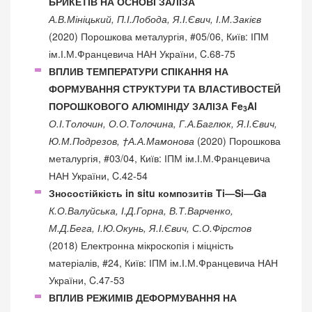
БРИКЕТІВ НА ОСНОВІ ЗАЛІЗА
А.В.Мініцький, П.І.Лобода, Я.І.Євич, І.М.Закієв
(2020) Порошкова металургія, #05/06, Київ: ІПМ
ім.І.М.Францевича НАН України, C.68-75
ВПЛИВ ТЕМПЕРАТУРИ СПІКАННЯ НА
ФОРМУВАННЯ СТРУКТУРИ ТА ВЛАСТИВОСТЕЙ
ПОРОШКОВОГО АЛЮМІНІДУ ЗАЛІЗА Fe
Al
3
О.І.Толочин, О.О.Толочина, Г.А.Баглюк, Я.І.Євич,
Ю.М.Подрезов, †А.А.Мамонова
(2020) Порошкова
металургія, #03/04, Київ: ІПМ ім.І.М.Францевича
НАН України, C.42-54
Зносостійкість in situ композитів Ti—Si—Ga
К.О.Валуйська, І.Д.Горна, В.Т.Варченко,
М.Д.Бега, І.Ю.Окунь, Я.І.Євич, С.О.Фірстов
(2018) Електронна мікроскопія і міцність
матеріалів, #24, Київ: ІПМ ім.І.М.Францевича НАН
України, C.47-53
ВПЛИВ РЕЖИМІВ ДЕФОРМУВАННЯ НА