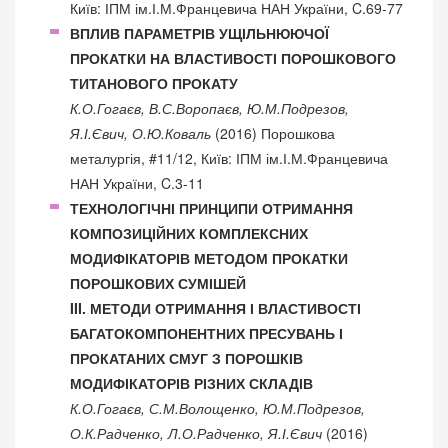
Київ: ІПМ ім.І.М.Францевича НАН України, C.69-77
ВПЛИВ ПАРАМЕТРІВ УЩІЛЬНЮЮЧОЇ
ПРОКАТКИ НА ВЛАСТИВОСТІ ПОРОШКОВОГО
ТИТАНОВОГО ПРОКАТУ
К.О.Гогаєв, В.С.Воропаєв, Ю.М.Подрезов,
Я.І.Євич, О.Ю.Коваль
(2016) Порошкова
металургія, #11/12, Київ: ІПМ ім.І.М.Францевича
НАН України, C.3-11
ТЕХНОЛОГІЧНІ ПРИНЦИПИ ОТРИМАННЯ
КОМПОЗИЦІЙНИХ КОМПЛЕКСНИХ
МОДИФІКАТОРІВ МЕТОДОМ ПРОКАТКИ
ПОРОШКОВИХ СУМІШЕЙ
III. МЕТОДИ ОТРИМАННЯ І ВЛАСТИВОСТІ
БАГАТОКОМПОНЕНТНИХ ПРЕСУВАНЬ І
ПРОКАТАНИХ СМУГ З ПОРОШКІВ
МОДИФІКАТОРІВ РІЗНИХ СКЛАДІВ
К.О.Гогаєв, С.М.Волощенко, Ю.М.Подрезов,
О.К.Радченко, Л.О.Радченко, Я.І.Євич
(2016)