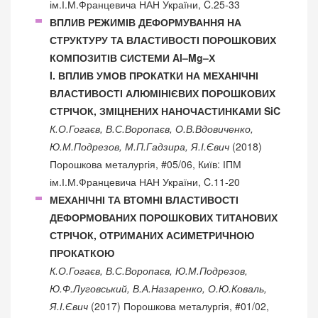
ім.І.М.Францевича НАН України, C.25-33
ВПЛИВ РЕЖИМІВ ДЕФОРМУВАННЯ НА
СТРУКТУРУ ТА ВЛАСТИВОСТІ ПОРОШКОВИХ
КОМПОЗИТІВ СИСТЕМИ Al–Mg–Х
I. ВПЛИВ УМОВ ПРОКАТКИ НА МЕХАНІЧНІ
ВЛАСТИВОСТІ АЛЮМІНІЄВИХ ПОРОШКОВИХ
СТРІЧОК, ЗМІЦНЕНИХ НАНОЧАСТИНКАМИ SiC
К.О.Гогаєв, В.С.Воропаєв, О.В.Вдовиченко,
Ю.М.Подрезов, М.П.Гадзира, Я.І.Євич
(2018)
Порошкова металургія, #05/06, Київ: ІПМ
ім.І.М.Францевича НАН України, C.11-20
МЕХАНІЧНІ ТА ВТОМНІ ВЛАСТИВОСТІ
ДЕФОРМОВАНИХ ПОРОШКОВИХ ТИТАНОВИХ
СТРІЧОК, ОТРИМАНИХ АСИМЕТРИЧНОЮ
ПРОКАТКОЮ
К.О.Гогаєв, В.С.Воропаєв, Ю.М.Подрезов,
Ю.Ф.Луговський, В.А.Назаренко, О.Ю.Коваль,
Я.І.Євич
(2017) Порошкова металургія, #01/02,