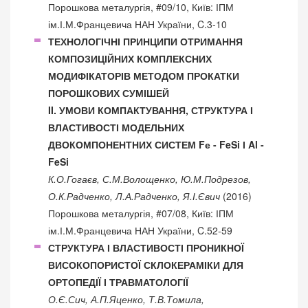
Порошкова металургія, #09/10, Київ: ІПМ
ім.І.М.Францевича НАН України, C.3-10
ТЕХНОЛОГІЧНІ ПРИНЦИПИ ОТРИМАННЯ
КОМПОЗИЦІЙНИХ КОМПЛЕКСНИХ
МОДИФІКАТОРІВ МЕТОДОМ ПРОКАТКИ
ПОРОШКОВИХ СУМІШЕЙ
II. УМОВИ КОМПАКТУВАННЯ, СТРУКТУРА І
ВЛАСТИВОСТІ МОДЕЛЬНИХ
ДВОКОМПОНЕНТНИХ СИСТЕМ Fе - FeSi І Al -
FeSi
К.О.Гогаєв, С.М.Волощенко, Ю.М.Подрезов,
О.К.Радченко, Л.А.Радченко, Я.І.Євич
(2016)
Порошкова металургія, #07/08, Київ: ІПМ
ім.І.М.Францевича НАН України, C.52-59
СТРУКТУРА І ВЛАСТИВОСТІ ПРОНИКНОЇ
ВИСОКОПОРИСТОЇ СКЛОКЕРАМІКИ ДЛЯ
ОРТОПЕДІЇ І ТРАВМАТОЛОГІЇ
О.Є.Сич, А.П.Яценко, Т.В.Томила,