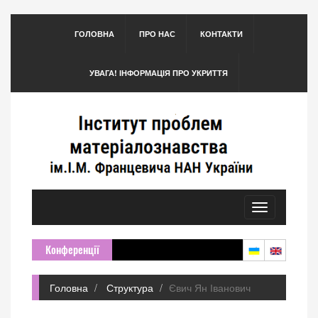
ГОЛОВНА
ПРО НАС
КОНТАКТИ
УВАГА! ІНФОРМАЦІЯ ПРО УКРИТТЯ
Toggle
navigation
Конференції
Головна
Структура
Євич Ян Іванович