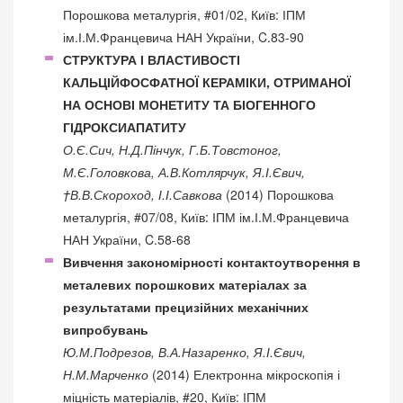
Порошкова металургія, #01/02, Київ: ІПМ
ім.І.М.Францевича НАН України, C.83-90
СТРУКТУРА І ВЛАСТИВОСТІ
КАЛЬЦІЙФОСФАТНОЇ КЕРАМІКИ, ОТРИМАНОЇ
НА ОСНОВІ МОНЕТИТУ ТА БІОГЕННОГО
ГІДРОКСИАПАТИТУ
О.Є.Сич, Н.Д.Пінчук, Г.Б.Товстоног,
М.Є.Головкова, А.В.Котлярчук, Я.І.Євич,
†В.В.Скороход, І.І.Савкова
(2014) Порошкова
металургія, #07/08, Київ: ІПМ ім.І.М.Францевича
НАН України, C.58-68
Вивчення закономірності контактоутворення в
металевих порошкових матеріалах за
результатами прецизійних механічних
випробувань
Ю.М.Подрезов, В.А.Назаренко, Я.І.Євич,
Н.М.Марченко
(2014) Електронна мікроскопія і
міцність матеріалів, #20, Київ: ІПМ