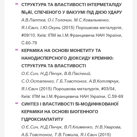
СТРУКТУРА ТА ВЛАСТИВОСТІ ІНТЕРМЕТАЛІДУ
Ni
Al, СПЕЧЕНОГО У ВАКУУМІ ПІД ДІЄЮ УДАРУ
3
А.В.Лаптєв, О.І.Толочин, М.С.Ковальченко,
Я.І.Євич, І.Ю.Окунь
(2015) Порошкова металургія,
#09/10, Київ: ІПМ ім.І.М.Францевича НАН України,
C.60-79
КЕРАМІКА НА ОСНОВІ МОНЕТИТУ ТА
НАНОДИСПЕРСНОГО ДІОКСИДУ КРЕМНІЮ:
СТРУКТУРА ТА ВЛАСТИВОСТІ
О.Є.Сич, Н.Д.Пінчук, В.В.Пасічний,
С.О.Остапенко, Г.Б.Товстоног, А.В.Котлярчук,
Я.І.Євич
(2015) Порошкова металургія, #03/04,
Київ: ІПМ ім.І.М.Францевича НАН України, C.59-69
СИНТЕЗ І ВЛАСТИВОСТІ Si-МОДИФІКОВАНОЇ
КЕРАМІКИ НА ОСНОВІ БІОГЕННОГО
ГІДРОКСИАПАТИТУ
О.Є.Сич, Н.Д.Пінчук, В.П.Клименко, †І.В.Уварова,
А.Б.Товстоног, Т.В.Томила, Я.І.Євич
(2015)