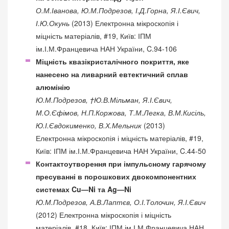
О.М.Іванова, Ю.М.Подрезов, І.Д.Горна, Я.І.Євич,
І.Ю.Окунь
(2013) Електронна мікроскопія і
міцність матеріалів, #19, Київ: ІПМ
ім.І.М.Францевича НАН України, C.94-106
Міцність квазікристалічного покриття, яке
нанесено на ливарний евтектичний сплав
алюмінію
Ю.М.Подрезов, †Ю.В.Мільман, Я.І.Євич,
М.О.Єфімов, Н.П.Коржова, Т.М.Легка, В.М.Кисіль,
Ю.І.Євдокименко, В.Х.Мельник
(2013)
Електронна мікроскопія і міцність матеріалів, #19,
Київ: ІПМ ім.І.М.Францевича НАН України, C.44-50
Контактоутворення при імпульсному гарячому
пресуванні в порошкових двокомпонентних
системах Cu—Ni та Ag—Ni
Ю.М.Подрезов, А.В.Лаптєв, О.І.Толочин, Я.І.Євич
(2012) Електронна мікроскопія і міцність
матеріалів, #18, Київ: ІПМ ім.І.М.Францевича НАН