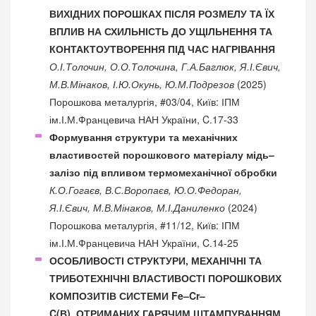
ВИХІДНИХ ПОРОШКАХ ПІСЛЯ РОЗМЕЛУ ТА ЇХ
ВПЛИВ НА СХИЛЬНІСТЬ ДО УЩІЛЬНЕННЯ ТА
КОНТАКТОУТВОРЕННЯ ПІД ЧАС НАГРІВАННЯ
О.І.Толочин, О.О.Толочина, Г.А.Баглюк, Я.І.Євич,
М.В.Мінаков, І.Ю.Окунь, Ю.М.Подрезов
(2025)
Порошкова металургія, #03/04, Київ: ІПМ
ім.І.М.Францевича НАН України, C.17-33
Формування структури та механічних
властивостей порошкового матеріалу мідь–
залізо під впливом термомеханічної обробки
К.О.Гогаєв, В.С.Воропаєв, Ю.О.Федоран,
Я.І.Євич, М.В.Мінаков, М.І.Даниленко
(2024)
Порошкова металургія, #11/12, Київ: ІПМ
ім.І.М.Францевича НАН України, C.14-25
ОСОБЛИВОСТІ СТРУКТУРИ, МЕХАНІЧНІ ТА
ТРИБОТЕХНІЧНІ ВЛАСТИВОСТІ ПОРОШКОВИХ
КОМПОЗИТІВ СИСТЕМИ Fe–Cr–
C(В), ОТРИМАНИХ ГАРЯЧИМ ШТАМПУВАННЯМ