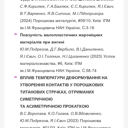
С.Ф.Кирилюк, Г.А.Баглюк, Є.С.Кирилюк, Я.І.Євич,
В.Т.Варченко, Я.В.Ситник, М.І.Підопригора
(2024) Порошкова металургія, #09/10, Київ: ІПМ
ім.І.М.Францевича НАН України, C.3-16
Повзучість малопластичних жароміцних
матеріалів при вигині
Ю.М.Подрезов, Д.Г.Вербило, В.І.Даниленко,
Я.І.Євич, О.І.Толочин, Н.І.Циганенко
(2023) Успіхи
матеріалознавства, #6, Київ: ІПМ
ім.І.М.Францевича НАН України, C.58-74
ВПЛИВ ТЕМПЕРАТУРИ ДЕФОРМУВАННЯ НА
УТВОРЕННЯ КОНТАКТІВ У ПОРОШКОВИХ
ТИТАНОВИХ СТРІЧКАХ, ОТРИМАНИХ
СИМЕТРИЧНОЮ
ТА АСИМЕТРИЧНОЮ ПРОКАТКОЮ
В.С.Воропаєв, К.О.Гогаєв, О.В.Вдовиченко,
Ю.М.Подрезов, Я.І.Євич
(2023) Порошкова
металургія, #01/02, Київ: ІПМ ім.І.М.Францевича