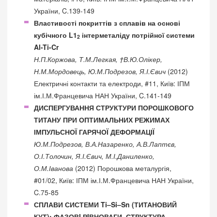
України, C.139-149
Властивості покриттів з сплавів на основі
кубічного L1
інтерметаліду потрійної системи
2
Al-Ti-Cr
Н.П.Коржова, Т.М.Легкая, †В.Ю.Олікер,
Н.М.Мордовець, Ю.М.Подрезов, Я.І.Євич
(2012)
Електричні контакти та електроди, #11, Київ: ІПМ
ім.І.М.Францевича НАН України, C.141-149
ДИСПЕРГУВАННЯ СТРУКТУРИ ПОРОШКОВОГО
ТИТАНУ ПРИ ОПТИМАЛЬНИХ РЕЖИМАХ
ІМПУЛЬСНОЇ ГАРЯЧОЇ ДЕФОРМАЦІЇ
Ю.М.Подрезов, В.А.Назаренко, А.В.Лаптєв,
О.І.Толочин, Я.І.Євич, М.І.Даниленко,
О.М.Іванова
(2012) Порошкова металургія,
#01/02, Київ: ІПМ ім.І.М.Францевича НАН України,
C.75-85
СПЛАВИ СИСТЕМИ Ti–Si–Sn (ТИТАНОВИЙ
КУТ): ФАЗОВI РIВНОВАГИ, СТРУКТУРА,