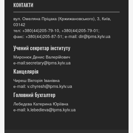
КОНТАКТИ
вул. Омеляна Пріцака (Кржижановського), 3, Київ,
03142
тел: +380(44)205-79-10, +380(44)205-79-01;
факс: +380(44)205-87-51; е-mail: dir@ipms.kyiv.ua
Учений секретар інституту
Миронюк Денис Валерійович
е-mail:secretary@ipms.kyiv.ua
Канцелярія
Чиреш Вікторія Іванівна
е-mail: v.chyresh@ipms.kyiv.ua
Головний бухгалтер
Лебедєва Катерина Юріївна
е-mail: k.lebedieva@ipms.kyiv.ua