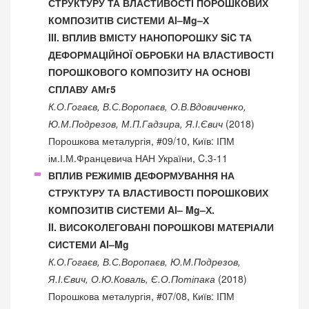
СТРУКТУРУ ТА ВЛАСТИВОСТІ ПОРОШКОВИХ
КОМПОЗИТІВ СИСТЕМИ Al–Mg–Х
III. ВПЛИВ ВМІСТУ НАНОПОРОШКУ SiC ТА
ДЕФОРМАЦІЙНОЇ ОБРОБКИ НА ВЛАСТИВОСТІ
ПОРОШКОВОГО КОМПОЗИТУ НА ОСНОВІ
СПЛАВУ АМг5
К.О.Гогаєв, В.С.Воропаєв, О.В.Вдовиченко,
Ю.М.Подрезов, М.П.Гадзира, Я.І.Євич
(2018)
Порошкова металургія, #09/10, Київ: ІПМ
ім.І.М.Францевича НАН України, C.3-11
ВПЛИВ РЕЖИМІВ ДЕФОРМУВАННЯ НА
СТРУКТУРУ ТА ВЛАСТИВОСТІ ПОРОШКОВИХ
КОМПОЗИТІВ СИСТЕМИ Al– Mg–Х.
II. ВИСОКОЛЕГОВАНІ ПОРОШКОВІ МАТЕРІАЛИ
СИСТЕМИ Al–Mg
К.О.Гогаєв, В.С.Воропаєв, Ю.М.Подрезов,
Я.І.Євич, О.Ю.Коваль, Є.О.Потіпака
(2018)
Порошкова металургія, #07/08, Київ: ІПМ