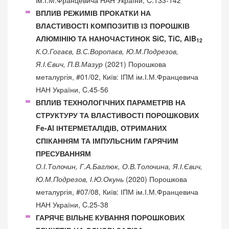
ВПЛИВ РЕЖИМІВ ПРОКАТКИ НА
ВЛАСТИВОСТІ КОМПОЗИТІВ ІЗ ПОРОШКІВ
АЛЮМІНІЮ ТА НАНОЧАСТИНОК SiC, TiC, AlB
12
К.О.Гогаєв, В.С.Воропаєв, Ю.М.Подрезов,
Я.І.Євич, П.В.Мазур
(2021) Порошкова
металургія, #01/02, Київ: ІПМ ім.І.М.Францевича
НАН України, C.45-56
ВПЛИВ ТЕХНОЛОГІЧНИХ ПАРАМЕТРІВ НА
СТРУКТУРУ ТА ВЛАСТИВОСТІ ПОРОШКОВИХ
Fe-Al ІНТЕРМЕТАЛІДІВ, ОТРИМАНИХ
СПІКАННЯМ ТА ІМПУЛЬСНИМ ГАРЯЧИМ
ПРЕСУВАННЯМ
О.І.Толочин, Г.А.Баглюк, О.В.Толочина, Я.І.Євич,
Ю.М.Подрезов, І.Ю.Окунь
(2020) Порошкова
металургія, #07/08, Київ: ІПМ ім.І.М.Францевича
НАН України, C.25-38
ГАРЯЧЕ ВІЛЬНЕ КУВАННЯ ПОРОШКОВИХ