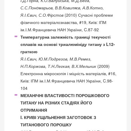
І.Д.Горна, К.О.Валуйська, М.Д.Бега,
С.С.Понoмарьов, В.В.Ковиляєв, А.В.Котко,
Я.І.Євич, С.О.Фірстов
(2010) Сучасні проблеми
фізичного матеріалознавства, #19, Київ: ІПМ
ім.І.М.Францевича НАН України, C.87-92
Температурна залежність границі текучості
сплавів на основі триалюмініду титану з L12-
граткою
Я.І.Євич, Ю.М.Подрезов, М.В.Ремез,
Н.П.Коржова, Т.Н.Легкая, В.Х.Мельник
(2009)
Електронна мікроскопія і міцність матеріалів, #16,
Київ: ІПМ ім.І.М.Францевича НАН України, C.98-
104
МЕХАНІЧНІ ВЛАСТИВОСТІ ПОРОШКОВОГО
ТИТАНУ НА РІЗНИХ СТАДІЯХ ЙОГО
ОТРИМАННЯ
I. КРИВІ УЩІЛЬНЕННЯ ЗАГОТОВОК З
ТИТАНОВОГО ПОРОШКУ