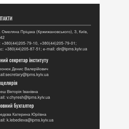
НТАКТИ
. Омеляна Пріцака (Кржижановського), 3, Київ,
42
: +380(44)205-79-10, +380(44)205-79-01;
с: +380(44)205-87-51; е-mail: dir@ipms.kyiv.ua
ний секретар інституту
онюк Денис Валерійович
ail:secretary@ipms.kyiv.ua
нцелярія
еш Вікторія Іванівна
ail: v.chyresh@ipms.kyiv.ua
овний бухгалтер
едєва Катерина Юріївна
ail: k.lebedieva@ipms.kyiv.ua