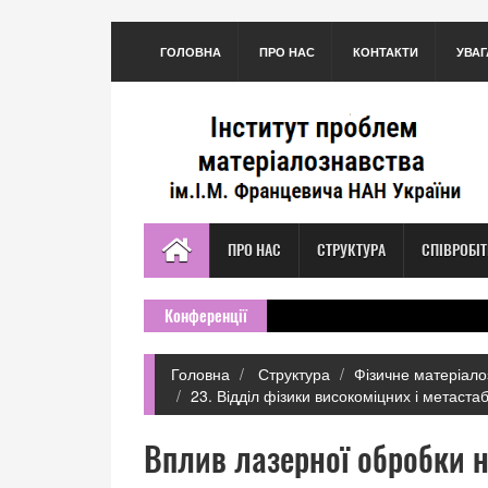
ГОЛОВНА
ПРО НАС
КОНТАКТИ
УВАГ
ПРО НАС
СТРУКТУРА
СПІВРОБІ
Конференції
Головна
Структура
Фізичне матеріало
23. Відділ фізики високоміцних і метаста
Вплив лазерної обробки на