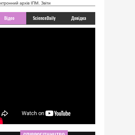
ктронний архів ІПМ. Звіти
Відео
ScienceDaily
Довідка