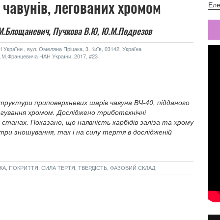
 чавунів, легованих хромом
Еле
М.Блощаневич,
Пучкова В.Ю,
Ю.М.Подрезов
України , вул. Омеляна Пріцака, 3, Київ, 03142, Україна
м.І.М.Францевича НАН України, 2017, #23
труктури приповерхневих шарів чавуна ВЧ-40, підданого
легування хромом. Досліджено триботехнічні
станах. Показано, що наявність карбідів заліза та хрому
три зношування, так і на силу тертя в дослідженій
А, ПОКРИТТЯ, СИЛА ТЕРТЯ, ТВЕРДІСТЬ, ФАЗОВИЙ СКЛАД