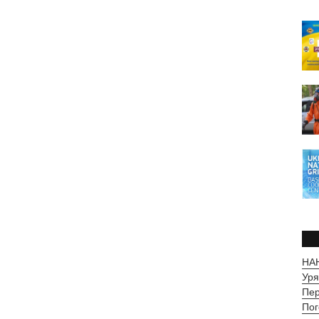
НАН
Уря
Пер
Пог