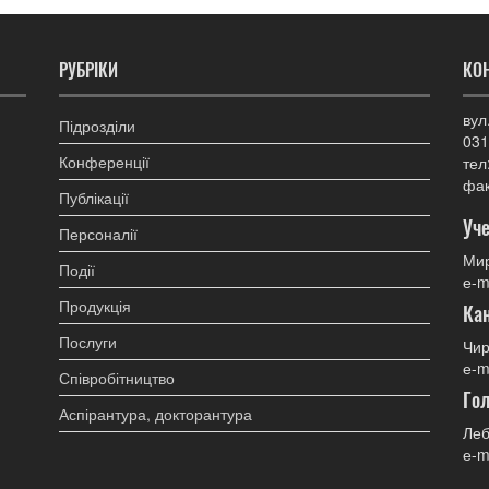
РУБРІКИ
КО
вул
Підрозділи
031
Конференції
тел
фак
Публікації
Уче
Персоналії
Мир
Події
е-m
Продукція
Ка
Послуги
Чир
е-m
Співробітництво
Гол
Аспірантура, докторантура
Леб
е-m