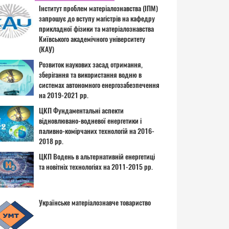
Інститут проблем матеріалознавства (ІПМ)
запрошує до вступу магістрів на кафедру
прикладної фізики та матеріалознавства
Київського академічного університету
(КАУ)
Розвиток наукових засад отримання,
зберігання та використання водню в
системах автономного енергозабезпечення
на 2019-2021 рр.
ЦКП Фундаментальні аспекти
відновлювано-водневої енергетики і
паливно-комірчаних технологій на 2016-
2018 рр.
ЦКП Водень в альтернативній енергетиці
та новітніх технологіях на 2011-2015 рр.
Українське матеріалознавче товариство