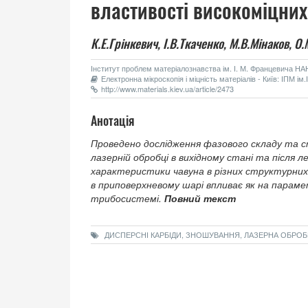
властивості високоміцних
К.Е.Грінкевич,
І.В.Ткаченко,
М.В.Мінаков,
О.
Інститут проблем матеріалознавства ім. І. М. Францевича НАН 
Електронна мікроскопія і міцність матеріалів - Київ: ІПМ і
http://www.materials.kiev.ua/article/2473
Анотація
Проведено дослідження фазового складу та с
лазерній обробці в вихідному стані та після 
характеристики чавуна в різних структурних 
в приповерхневому шарі впливає як на параме
трибосистемі.
Повний текст
ДИСПЕРСНІ КАРБІДИ, ЗНОШУВАННЯ, ЛАЗЕРНА ОБРОБК