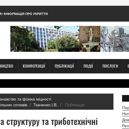
А! ІНФОРМАЦІЯ ПРО УКРИТТЯ
ТНИЦТВО
КОНФЕРЕНЦІЇ
ПУБЛІКАЦІЇ
ПОДІЇ
ПОСЛУГИ
знавство та фізика міцності
більних сплавів
Ткаченко І.В.
Публікація
Пер
Неп
 структуру та триботехнічні
Дов
Реп