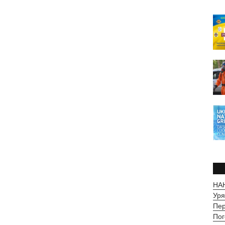
НАН
Уря
Пер
Пог