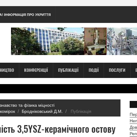
А! ІНФОРМАЦІЯ ПРО УКРИТТЯ
ТНИЦТВО
КОНФЕРЕНЦІЇ
ПУБЛІКАЦІЇ
ПОДІЇ
ПОСЛУГИ
знавство та фізика міцності
комірок
Бродніковський Д.М.
Публікація
Пер
Неп
ість 3,5YSZ-керамічного остову
Дов
Реп