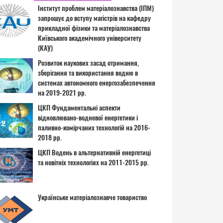
Інститут проблем матеріалознавства (ІПМ)
запрошує до вступу магістрів на кафедру
прикладної фізики та матеріалознавства
Київського академічного університету
(КАУ)
Розвиток наукових засад отримання,
зберігання та використання водню в
системах автономного енергозабезпечення
на 2019-2021 рр.
ЦКП Фундаментальні аспекти
відновлювано-водневої енергетики і
паливно-комірчаних технологій на 2016-
2018 рр.
ЦКП Водень в альтернативній енергетиці
та новітніх технологіях на 2011-2015 рр.
Українське матеріалознавче товариство