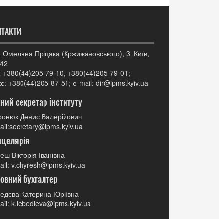
НТАКТИ
. Омеляна Пріцака (Кржижановського), 3, Київ,
42
: +380(44)205-79-10, +380(44)205-79-01;
с: +380(44)205-87-51; е-mail: dir@ipms.kyiv.ua
ний секретар інституту
онюк Денис Валерійович
ail:secretary@ipms.kyiv.ua
нцелярія
еш Вікторія Іванівна
ail: v.chyresh@ipms.kyiv.ua
овний бухгалтер
едєва Катерина Юріївна
ail: k.lebedieva@ipms.kyiv.ua