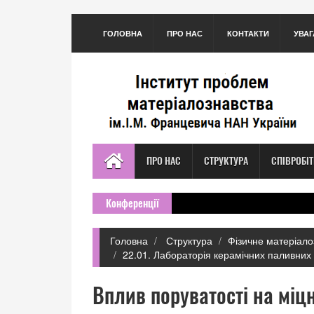
ГОЛОВНА
ПРО НАС
КОНТАКТИ
УВАГ
ПРО НАС
СТРУКТУРА
СПІВРОБІ
Конференції
Головна
Структура
Фізичне матеріало
22.01. Лабораторія керамічних паливних 
Вплив поруватості на міцн