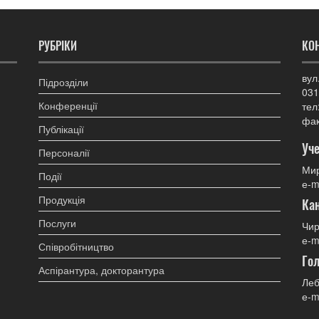
РУБРІКИ
КО
вул
Підрозділи
031
Конференції
тел
фак
Публікації
Уче
Персоналії
Мир
Події
е-m
Продукція
Ка
Послуги
Чир
е-m
Співробітництво
Гол
Аспірантура, докторантура
Леб
е-m