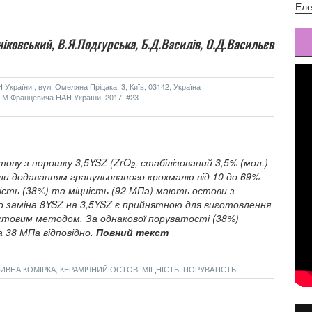
Еле
іковський,
В.Я.Подгурська,
Б.Д.Василiв,
О.Д.Васильєв
України , вул. Омеляна Пріцака, 3, Київ, 03142, Україна
м.І.М.Францевича НАН України, 2017, #23
тову з порошку 3,5YSZ (ZrO
, стабілізований 3,5% (мол.)
2
али додаванням гранульованого крохмалю від 10 до 69%
ість (38%) та міцність (92 МПа) мають остови з
о заміна 8YSZ на 3,5YSZ є прийнятною для виготовлення
 остовим методом. За однакової поруватості (38%)
 38 МПа відповідно.
Повний текст
ЛИВНА КОМІРКА, КЕРАМІЧНИЙ ОСТОВ, МІЦНІСТЬ, ПОРУВАТІСТЬ