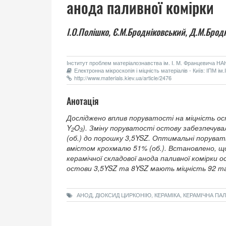
анода паливної комірки
I.О.Полiшко,
Є.М.Бродніковський,
Д.М.Бродн
Інститут проблем матеріалознавства ім. І. М. Францевича НАН 
Електронна мікроскопія і міцність матеріалів - Київ: ІПМ і
http://www.materials.kiev.ua/article/2476
Анотація
Досліджено вплив поруватості на міцність ос
Y
O
). Зміну поруватості остову забезпечув
2
3
(об.) до порошку 3,5YSZ. Оптимальні поруват
вмістом крохмалю 51% (об.). Встановлено, щ
керамічної складової анода паливної комірки
остови 3,5YSZ та 8YSZ мають міцність 92 та
АНОД, ДІОКСИД ЦИРКОНІЮ, КЕРАМІКА, КЕРАМІЧНА ПА