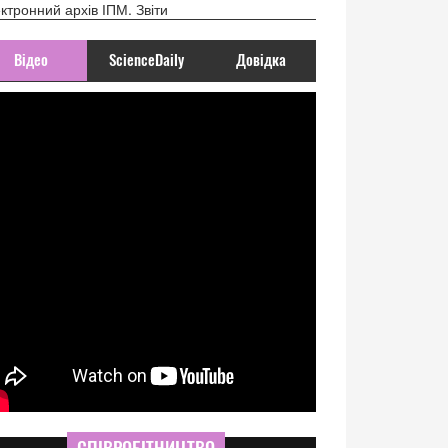
ктронний архів ІПМ. Звіти
Відео
ScienceDaily
Довідка