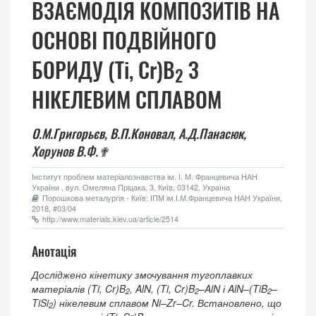
ВЗАЄМОДIЯ КОМПОЗИТIВ НА
ОСНОВI ПОДВIЙНОГО
БОРИДУ (Ti, Cr)B
З
2
НIКЕЛЕВИМ СПЛАВОМ
О.М.Григорьєв,
В.П.Коновал,
А.Д.Панасюк,
Хорунов В.Ф.✟
Інститут проблем матеріалознавства ім. І. М. Францевича НАН
України , вул. Омеляна Пріцака, 3, Київ, 03142, Україна
Порошкова металургія - Київ: ІПМ ім.І.М.Францевича НАН України,
2018, #03/04
http://www.materials.kiev.ua/article/2514
Анотація
Досліджено кінетику змочування тугоплавких
матеріалів (Ti, Cr)B
, AlN, (Ti, Cr)B
–AlN і AlN–(TiB
–
2
2
2
TiSi
) нікелевим сплавом Ni–Zr–Cr. Встановлено, що
2