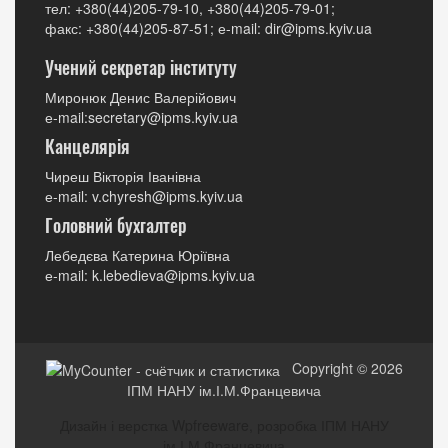
тел: +380(44)205-79-10, +380(44)205-79-01;
факс: +380(44)205-87-51; е-mail: dir@ipms.kyiv.ua
Учений секретар інституту
Миронюк Денис Валерійович
е-mail:secretary@ipms.kyiv.ua
Канцелярія
Чиреш Вікторія Іванівна
е-mail: v.chyresh@ipms.kyiv.ua
Головний бухгалтер
Лебедєва Катерина Юріївна
е-mail: k.lebedieva@ipms.kyiv.ua
Copyright © 2026
ІПМ НАНУ ім.І.М.Францевича
Дизайн і верстка Wpfreeware, розробка ІПМ НАНУ
ім.І.М.Францевича