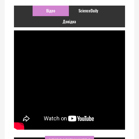
Відео
ScienceDaily
Довідка