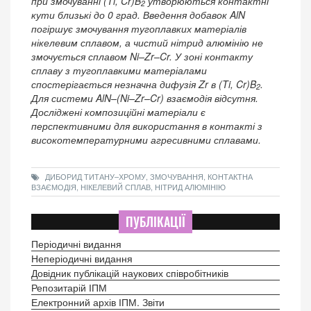
при змочуванні (Ti, Cr)B
утворюються контактні
2
кути близькі до 0 град. Введення добавок AlN
погіршує змочування тугоплавких матеріалів
нікелевим сплавом, а чистий нітрид алюмінію не
змочується сплавом Ni–Zr–Cr. У зоні контакту
сплаву з тугоплавкими матеріалами
спостерігається незначна дифузія Zr в (Ti, Cr)B
.
2
Для системи AlN–(Ni–Zr–Cr) взаємодія відсутня.
Досліджені композиційні матеріали є
перспективними для використання в контакті з
високотемпературними агресивними сплавами.
ДИБОРИД ТИТАНУ–ХРОМУ, ЗМОЧУВАННЯ, КОНТАКТНА
ВЗАЄМОДІЯ, НІКЕЛЕВИЙ СПЛАВ, НІТРИД АЛЮМІНІЮ
ПУБЛІКАЦІЇ
Періодичні видання
Неперіодичні видання
Довідник публікацій наукових співробітників
Репозитарій ІПМ
Електронний архів ІПМ. Звіти