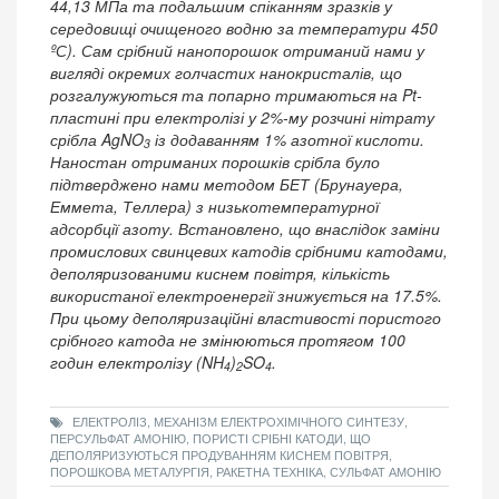
44,13 МПа та подальшим спіканням зразків у
середовищі очищеного водню за температури 450
ºС). Сам срібний нанопорошок отриманий нами у
вигляді окремих голчастих нанокристалів, що
розгалужуються та попарно тримаються на Pt-
пластині при електролізі у 2%-му розчині нітрату
срібла AgNO
із додаванням 1% азотної кислоти.
3
Наностан отриманих порошків срібла було
підтверджено нами методом БЕТ (Брунауера,
Еммета, Теллера) з низькотемпературної
адсорбції азоту. Встановлено, що внаслідок заміни
промислових свинцевих катодів срібними катодами,
деполяризованими киснем повітря, кількість
використаної електроенергії знижується на 17.5%.
При цьому деполяризаційні властивості пористого
срібного катода не змінюються протягом 100
годин електролізу (NH
)
SO
.
4
2
4
ЕЛЕКТРОЛІЗ, МЕХАНІЗМ ЕЛЕКТРОХІМІЧНОГО СИНТЕЗУ,
ПЕРСУЛЬФАТ АМОНІЮ, ПОРИСТІ СРІБНІ КАТОДИ, ЩО
ДЕПОЛЯРИЗУЮТЬСЯ ПРОДУВАННЯМ КИСНЕМ ПОВІТРЯ,
ПОРОШКОВА МЕТАЛУРГІЯ, РАКЕТНА ТЕХНІКА, СУЛЬФАТ АМОНІЮ