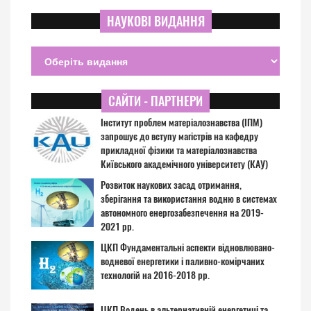
НАУКОВІ ВИДАННЯ
САЙТИ - ПАРТНЕРИ
Інститут проблем матеріалознавства (ІПМ)
запрошує до вступу магістрів на кафедру
прикладної фізики та матеріалознавства
Київського академічного університету (КАУ)
Розвиток наукових засад отримання,
зберігання та використання водню в системах
автономного енергозабезпечення на 2019-
2021 рр.
ЦКП Фундаментальні аспекти відновлювано-
водневої енергетики і паливно-комірчаних
технологій на 2016-2018 рр.
ЦКП Водень в альтернативній енергетиці та