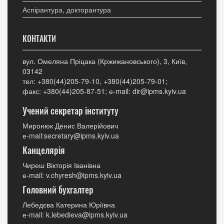
Аспірантура, докторантура
КОНТАКТИ
вул. Омеляна Пріцака (Кржижановського), 3, Київ,
03142
тел: +380(44)205-79-10, +380(44)205-79-01;
факс: +380(44)205-87-51; е-mail: dir@ipms.kyiv.ua
Учений секретар інституту
Миронюк Денис Валерійович
е-mail:secretary@ipms.kyiv.ua
Канцелярія
Чиреш Вікторія Іванівна
е-mail: v.chyresh@ipms.kyiv.ua
Головний бухгалтер
Лебедєва Катерина Юріївна
е-mail: k.lebedieva@ipms.kyiv.ua