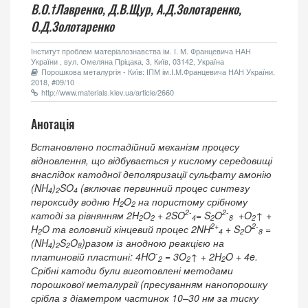
В.О.†Лавренко,
Д.В.Щур,
А.Д.Золотаренко,
О.Д.Золотаренко
Інститут проблем матеріалознавства ім. І. М. Францевича НАН
України , вул. Омеляна Пріцака, 3, Київ, 03142, Україна
Порошкова металургія - Київ: ІПМ ім.І.М.Францевича НАН України,
2018, #09/10
http://www.materials.kiev.ua/article/2660
Анотація
Встановлено постадійний механізм процесу
відновлення, що відбувається у кислому середовищі
внаслідок катодної деполяризації сульфату амонію
(NH
)
SO
(включає первинний процес синтезу
4
2
4
пероксиду водню H
O
на пористому срібному
2
2
2-
2-
катоді за рівнянням 2H
O
+ 2SO
= S
O
+O
↑ +
2
2
4
2
8
2
2+
2-
H
O та головний кінцевий процес 2NH
+ S
O
=
2
4
2
8
(NH
)
S
O
)разом із анодною реакцією на
4
2
2
8
-
платиновій пластині: 4HO
= 3O
↑ + 2H
O + 4e.
2
2
2
Срібні катоди були виготовлені методами
порошкової металургії (пресуванням нанопорошку
срібла з діаметром частинок 10–30 нм за тиску