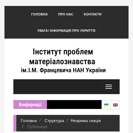
ГОЛОВНА
ПРО НАС
КОНТАКТИ
УВАГА! ІНФОРМАЦІЯ ПРО УКРИТТЯ
Toggle
navigation
Конференції
Головна
Структура
Незрима секція
Публікація