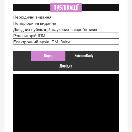
ПУБЛІКАЦІЇ
Періодичні видання
Неперіодичні видання
Довідник публікацій наукових співробітників
Репозитарій ІПМ
Електронний архів ІПМ. Звіти
Відео
ScienceDaily
Довідка