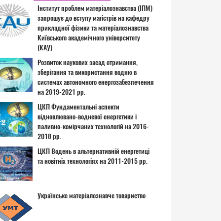
Інститут проблем матеріалознавства (ІПМ)
запрошує до вступу магістрів на кафедру
прикладної фізики та матеріалознавства
Київського академічного університету
(КАУ)
Розвиток наукових засад отримання,
зберігання та використання водню в
системах автономного енергозабезпечення
на 2019-2021 рр.
ЦКП Фундаментальні аспекти
відновлювано-водневої енергетики і
паливно-комірчаних технологій на 2016-
2018 рр.
ЦКП Водень в альтернативній енергетиці
та новітніх технологіях на 2011-2015 рр.
Українське матеріалознавче товариство