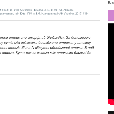
Еле
України , вул. Омеляна Пріцака, 3, Київ, 03142, Україна
алознавстві - Київ: ІПМ ім.І.М.Францевича НАН України, 2017, #19
аміки отримано аморфний Si
C
N
. За допомогою
43
43
42
ділу кутів між зв’язками досліджено отриману атомну
нні атомів Si та N відсутні однойменні атоми. В най-
 атоми. Кути між зв’язками між атомами близькі до