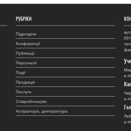
РУБРІКИ
КО
вул
Підрозділи
031
Конференції
тел
фак
Публікації
Уче
Персоналії
Мир
Події
е-m
Продукція
Ка
Послуги
Чир
е-m
Співробітництво
Гол
Аспірантура, докторантура
Леб
е-m