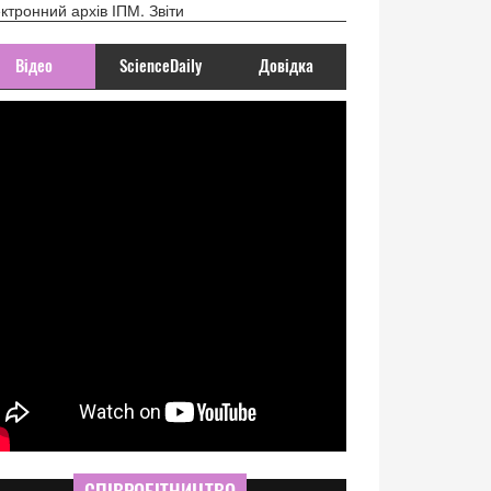
ктронний архів ІПМ. Звіти
Відео
ScienceDaily
Довідка