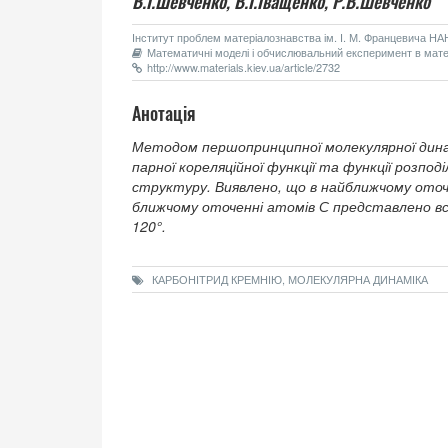
В.І.Шевченко,
В.І.Іващенко,
Р.В.Шевченко
Інститут проблем матеріалознавства ім. І. М. Францевича НАН 
Математичні моделі і обчислювальний експеримент в матері
http://www.materials.kiev.ua/article/2732
Анотація
Методом першопринципної молекулярної дин
парної кореляційної функції та функції розпо
структуру. Виявлено, що в найближчому оточе
ближчому оточенні атомів С представлено всі
120°.
КАРБОНІТРИД КРЕМНІЮ, МОЛЕКУЛЯРНА ДИНАМІКА