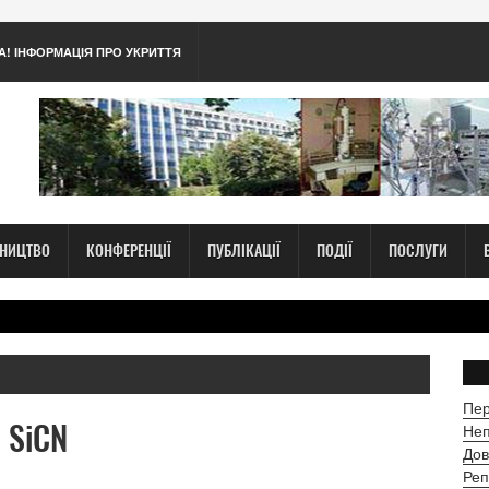
А! ІНФОРМАЦІЯ ПРО УКРИТТЯ
ТНИЦТВО
КОНФЕРЕНЦІЇ
ПУБЛІКАЦІЇ
ПОДІЇ
ПОСЛУГИ
Пер
 SiCN
Неп
Дов
Реп