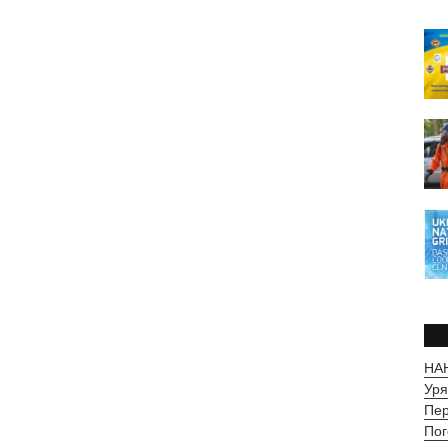
НАН
Уря
Пер
Пог