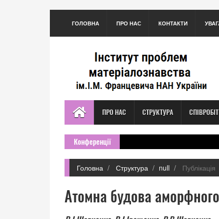
ГОЛОВНА
ПРО НАС
КОНТАКТИ
УВАГ
ПРО НАС
СТРУКТУРА
СПІВРОБІ
Конференції
Головна
Структура
null
Публікація
Атомна будова аморфного