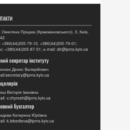
НТАКТИ
. Омеляна Пріцака (Кржижановського), 3, Київ,
42
: +380(44)205-79-10, +380(44)205-79-01;
с: +380(44)205-87-51; е-mail: dir@ipms.kyiv.ua
ний секретар інституту
онюк Денис Валерійович
ail:secretary@ipms.kyiv.ua
нцелярія
еш Вікторія Іванівна
ail: v.chyresh@ipms.kyiv.ua
овний бухгалтер
едєва Катерина Юріївна
ail: k.lebedieva@ipms.kyiv.ua