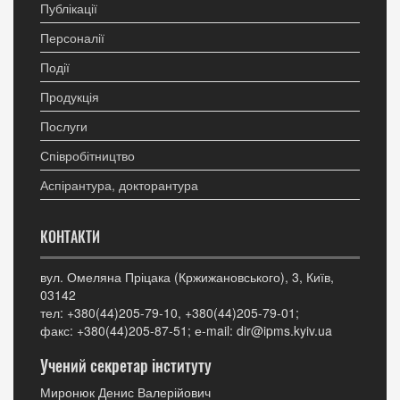
Публікації
Персоналії
Події
Продукція
Послуги
Співробітництво
Аспірантура, докторантура
КОНТАКТИ
вул. Омеляна Пріцака (Кржижановського), 3, Київ,
03142
тел: +380(44)205-79-10, +380(44)205-79-01;
факс: +380(44)205-87-51; е-mail: dir@ipms.kyiv.ua
Учений секретар інституту
Миронюк Денис Валерійович