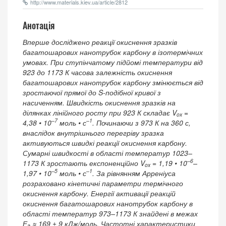
http://www.materials.kiev.ua/article/2812
Анотація
Вперше досліджено реакції окиснення зразків
багатошарових нанотрубок карбону в ізотермічних
умовах. При ступінчатому підйомі температури від
923 до 1173 К часова залежність окиснення
багатошарових нанотрубок карбону змінюється від
зростаючої прямої до S-подібної кривої з
насиченням. Швидкість окиснення зразків на
ділянках лінійного росту при 923 К складає V
=
ox
–7
–1
4,38 • 10
моль • с
. Починаючи з 973 К на 360 с,
внаслідок внутрішнього перегріву зразка
активуються швидкі реакції окиснення карбону.
Сумарні швидкості в області температур 1023–
–6
1173 К зростають експоненційно V
= 1,19 • 10
–
ox
–5
–1
1,97 • 10
моль • с
. За рівнянням Арреніуса
розраховано кінетичні параметри термічного
окиснення карбону. Енергії активації реакцій
окиснення багатошарових нанотрубок карбону в
області температур 973–1173 К знайдені в межах
Е
≈ 169 ± 9 кДж/моль. Частотні характеристики
а