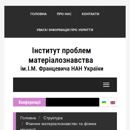
ГОЛОВНА
ПРО НАС
КОНТАКТИ
УВАГА! ІНФОРМАЦІЯ ПРО УКРИТТЯ
Toggle
navigation
Конференції
Головна
Структура
Фізичне матеріалознавство та фізика
міцності