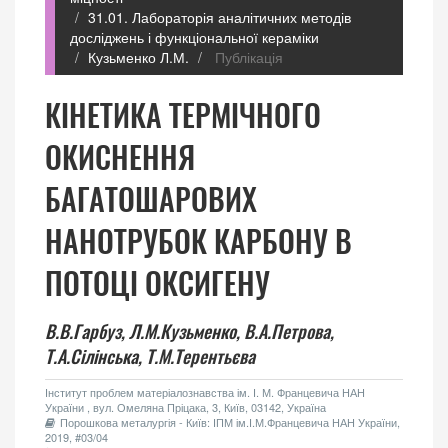
31.01. Лабораторія аналітичних методів
досліджень і функціональної кераміки
Кузьменко Л.М.
Публікація
КІНЕТИКА ТЕРМІЧНОГО
ОКИСНЕННЯ
БАГАТОШАРОВИХ
НАНОТРУБОК КАРБОНУ В
ПОТОЦІ ОКСИГЕНУ
В.В.Гарбуз,
Л.М.Кузьменко,
В.А.Петрова,
Т.А.Сілінська,
Т.М.Терентьєва
Інститут проблем матеріалознавства ім. І. М. Францевича НАН
України , вул. Омеляна Пріцака, 3, Київ, 03142, Україна
Порошкова металургія - Київ: ІПМ ім.І.М.Францевича НАН України,
2019, #03/04