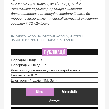
6
–1
множника А
визначені, як ≈(1,0–3,1) •10
с
.
0
Активаційні параметри реакцій окиснення
багатошарових нанотрубок карбону близькі до
теоретичного значення енергії активації окиснення
графіту (172 кДж/моль).
БАГАТОШАРОВІ НАНОТРУБКИ КАРБОНУ, КІНЕТИЧНІ
ПАРАМЕТРИ, ОКИСНЕННЯ, ПОРОШОК, РЕАКЦІЯ
ПУБЛІКАЦІЇ
Періодичні видання
Неперіодичні видання
Довідник публікацій наукових співробітників
Репозитарій ІПМ
Електронний архів ІПМ. Звіти
Відео
ScienceDaily
Довідка