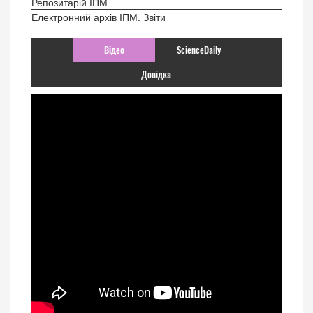
Репозитарій ІПМ
Електронний архів ІПМ. Звіти
Відео
ScienceDaily
Довідка