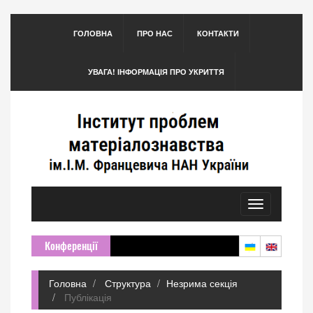
ГОЛОВНА
ПРО НАС
КОНТАКТИ
УВАГА! ІНФОРМАЦІЯ ПРО УКРИТТЯ
Toggle
navigation
Конференції
Головна
Структура
Незрима секція
Публікація