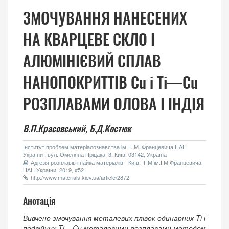
ЗМОЧУВАННЯ НАНЕСЕНИХ
НА КВАРЦЕВЕ СКЛО І
АЛЮМІНІЄВИЙ СПЛАВ
НАНОПОКРИТТІВ Cu і Ti—Cu
РОЗПЛАВАМИ ОЛОВА І ІНДІЯ
В.П.Красовський,
Б.Д.Костюк
Інститут проблем матеріалознавства ім. І. М. Францевича НАН
України , вул. Омеляна Пріцака, 3, Київ, 03142, Україна
Адгезія розплавів і пайка матеріалів - Київ: ІПМ ім.І.М.Францевича
НАН України, 2019, #52
http://www.materials.kiev.ua/article/2872
Анотація
Вивчено змочування металевих плівок одинарних Ti і
подвійних Ti––Cu металевими розплавами методом