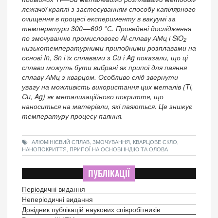
лежачої краплі з застосуванням способу капілярного
очищення в процесі експерименту в вакуумі за
температури 300––600 °С. Проведені дослідження
по змочуванню промислового Al-сплаву АМц і SiO
2
низькотемпературними припойними розплавами на
основі In, Sn і їх сплавами з Cu і Ag показали, що ці
сплави можуть бути вибрані як припої для паяння
сплаву АМц з кварцом. Особливо слід звернути
увагу на можливість використання цих металів (Ti,
Cu, Ag) як метализаційного покриття, що
наноситься на матеріали, які паяються. Це знижує
температуру процесу паяння.
АЛЮМІНІЄВИЙ СПЛАВ, ЗМОЧУВАННЯ, КВАРЦОВЕ СКЛО,
НАНОПОКРИТТЯ, ПРИПОЇ НА ОСНОВІ ІНДІЮ ТА ОЛОВА
ПУБЛІКАЦІЇ
Періодичні видання
Неперіодичні видання
Довідник публікацій наукових співробітників