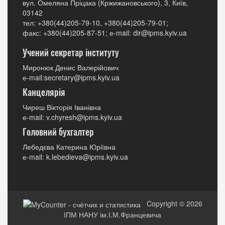
вул. Омеляна Пріцака (Кржижановського), 3, Київ,
03142
тел: +380(44)205-79-10, +380(44)205-79-01;
факс: +380(44)205-87-51; е-mail: dir@ipms.kyiv.ua
Учений секретар інституту
Миронюк Денис Валерійович
е-mail:secretary@ipms.kyiv.ua
Канцелярія
Чиреш Вікторія Іванівна
е-mail: v.chyresh@ipms.kyiv.ua
Головний бухгалтер
Лебедєва Катерина Юріївна
е-mail: k.lebedieva@ipms.kyiv.ua
Copyright © 2026
ІПМ НАНУ ім.І.М.Францевича