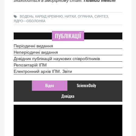
ВОДЕНЬ, КАРБІД КРЕМНІЮ, НИТКИ, ОГРАНКА, СИНТЕЗ,
ЯДРО―ОБОЛОНКА
ПУБЛІКАЦІЇ
Періодичні видання
Неперіодичні видання
Довідник публікацій наукових співробітників
Репозитарій ІПМ
Електронний архів ІПМ. Звіти
Відео
ScienceDaily
Довідка