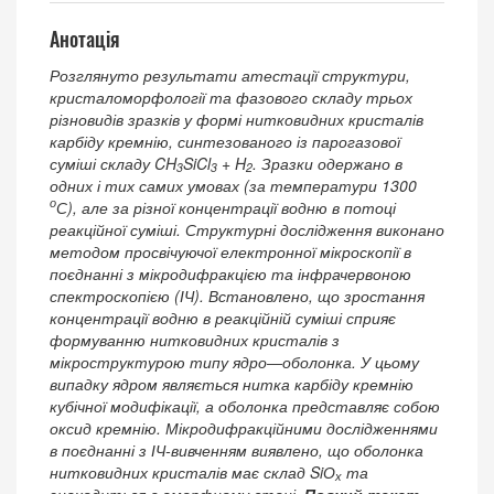
Анотація
Розглянуто результати атестації структури,
кристаломорфології та фазового складу трьох
різновидів зразків у формі нитковидних кристалів
карбіду кремнію, синтезованого із парогазової
суміші складу CH
SiCl
+ H
. Зразки одержано в
3
3
2
одних і тих самих умовах (за температури 1300
о
С), але за різної концентрації водню в потоці
реакційної суміші. Структурні дослідження виконано
методом просвічуючої електронної мікроскопії в
поєднанні з мікродифракцією та інфрачервоною
спектроскопією (ІЧ). Встановлено, що зростання
концентрації водню в реакційній суміші сприяє
формуванню нитковидних кристалів з
мікроструктурою типу ядро―оболонка. У цьому
випадку ядром являється нитка карбіду кремнію
кубічної модифікації, а оболонка представляє собою
оксид кремнію. Мікродифракційними дослідженнями
в поєднанні з ІЧ-вивченням виявлено, що оболонка
нитковидних кристалів має склад SiО
та
х
знаходиться в аморфному стані.
Повний текст