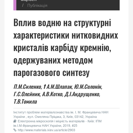
Публікація
Вплив водню на структурні
характеристики нитковидних
кристалів карбіду кремнію,
одержуваних методом
парогазового синтезу
П.М.Силенко,
†
А.М.Шлапак,
Ю.М.Солонін,
Г.С.Олєйник,
А.В.Котко,
Д.І.Андрущенко,
Т.В.Томила
Інститут проблем матеріалознавства ім. І. М. Францевича НАН
України , вул. Омеляна Пріцака, 3, Київ, 03142, Україна
Електронна мікроскопія і міцність матеріалів - Київ: ІПМ
ім.І.М.Францевича НАН України, 2019, #25
http://www.materials.kiev.ua/article/2903