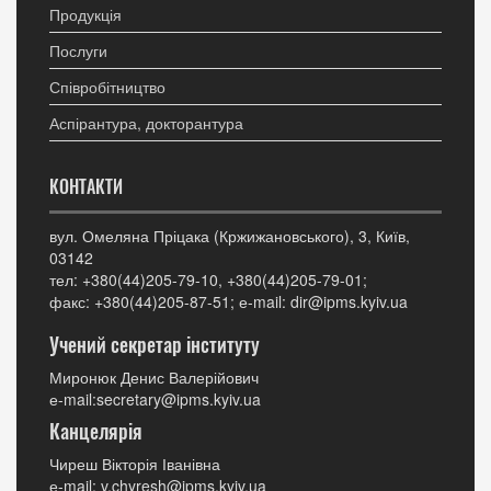
Продукція
Послуги
Співробітництво
Аспірантура, докторантура
КОНТАКТИ
вул. Омеляна Пріцака (Кржижановського), 3, Київ,
03142
тел: +380(44)205-79-10, +380(44)205-79-01;
факс: +380(44)205-87-51; е-mail: dir@ipms.kyiv.ua
Учений секретар інституту
Миронюк Денис Валерійович
е-mail:secretary@ipms.kyiv.ua
Канцелярія
Чиреш Вікторія Іванівна
е-mail: v.chyresh@ipms.kyiv.ua