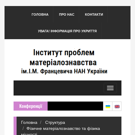
ГОЛОВНА
ПРО НАС
КОНТАКТИ
УВАГА! ІНФОРМАЦІЯ ПРО УКРИТТЯ
Toggle
navigation
Конференції
Головна
Структура
Фізичне матеріалознавство та фізика
міцності