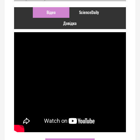
Відео
ScienceDaily
Довідка