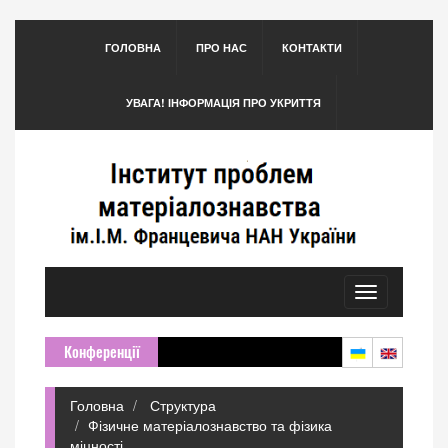
ГОЛОВНА
ПРО НАС
КОНТАКТИ
УВАГА! ІНФОРМАЦІЯ ПРО УКРИТТЯ
Toggle
navigation
Конференції
Головна
Структура
Фізичне матеріалознавство та фізика
міцності