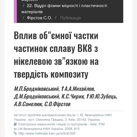
22. Відділ фізики міцності і пластичності
матеріалів
Фірстов С.О.
Публікація
Вплив об"ємної частки
частинок сплаву ВК8 з
нікелевою зв"язкою на
твердість композиту
М.П.Бродніковський,
†
А.А.Михайлов,
Д.М.Бродніковський,
К.С.Чирик,
†
Ю.Ю.Зубець,
А.В.Самелюк,
С.О.Фірстов
Інститут проблем матеріалознавства ім. І. М. Францевича НАН
України , вул. Омеляна Пріцака, 3, Київ, 03142, Україна
Електронна мікроскопія і міцність матеріалів - Київ: ІПМ
ім.І.М.Францевича НАН України, 2008, #15
http://www.materials.kiev.ua/article/324