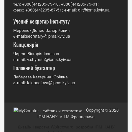
тел: +380(44)205-79-10, +380(44)205-79-01;
факс: +380(44)205-87-51; е-mail: dir@ipms.kyiv.ua
Учений секретар інституту
Миронюк Денис Валерійович
е-mail:secretary@ipms.kyiv.ua
Канцелярія
Чиреш Вікторія Іванівна
е-mail: v.chyresh@ipms.kyiv.ua
Головний бухгалтер
Лебедєва Катерина Юріївна
е-mail: k.lebedieva@ipms.kyiv.ua
Copyright © 2026
ІПМ НАНУ ім.І.М.Францевича
Дизайн і верстка Wpfreeware, розробка ІПМ НАНУ