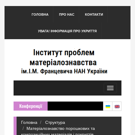
ГОЛОВНА
ПРО НАС
КОНТАКТИ
УВАГА! ІНФОРМАЦІЯ ПРО УКРИТТЯ
Toggle
navigation
Конференції
Головна
Структура
Матеріалознавство порошкових та
композиційних матеріалів і покриттів