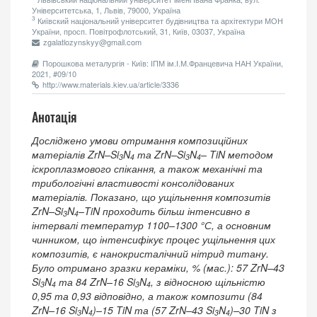
Університетська, 1, Львів, 79000, Україна
3
Київский національний університет будівництва та архітектури МОН
України, просп. Повітрофлотський, 31, Київ, 03037, Україна
zgalatlozynskyy@gmail.com
Порошкова металургія - Київ: ІПМ ім.І.М.Францевича НАН України,
2021, #09/10
http://www.materials.kiev.ua/article/3336
Анотація
Досліджено умови отримання композиційних
матеріалів ZrN–Si
N
та ZrN–Si
N
– TiN методом
3
4
3
4
іскроплазмового спікання, а також механічні та
трибологічні властивості консолідованих
матеріалів. Показано, що ущільнення композитів
ZrN–Si
N
–TiN проходить більш інтенсивно в
3
4
інтервалі температур 1100–1300 °С, а основним
чинником, що інтенсифікує процес ущільнення цих
композитів, є нанокристалічний нітрид титану.
Було отримано зразки кераміки, % (мас.): 57 ZrN–43
Si
N
та 84 ZrN–16 Si
N
, з відносною щільністю
3
4
3
4
0,95 та 0,93 відповідно, а також композити (84
ZrN–16 Si
N
)–15 TiN та (57 ZrN–43 Si
N
)–30 TiN з
3
4
3
4