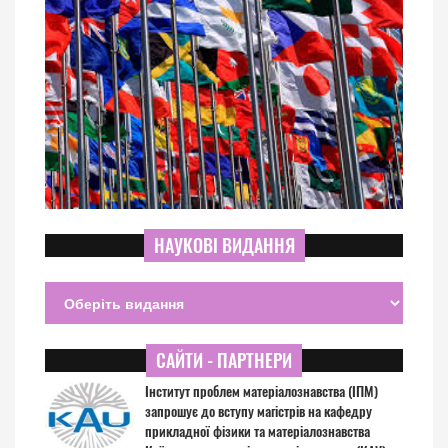
НАУКОВІ ВИДАННЯ
САЙТИ - ПАРТНЕРИ
Інститут проблем матеріалознавства (ІПМ)
запрошує до вступу магістрів на кафедру
прикладної фізики та матеріалознавства