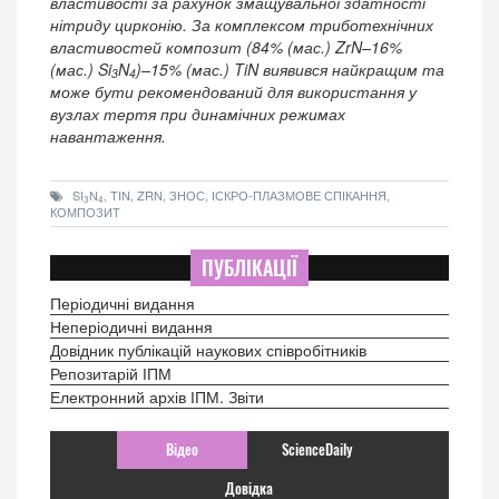
властивості за рахунок змащувальної здатності
нітриду цирконію. За комплексом триботехнічних
властивостей композит (84% (мас.) ZrN–16%
(мас.) Si
N
)–15% (мас.) TiN виявився найкращим та
3
4
може бути рекомендований для використання у
вузлах тертя при динамічних режимах
навантаження.
SI
N
, TIN, ZRN, ЗНОС, ІСКРО-ПЛАЗМОВЕ СПІКАННЯ,
3
4
КОМПОЗИТ
ПУБЛІКАЦІЇ
Періодичні видання
Неперіодичні видання
Довідник публікацій наукових співробітників
Репозитарій ІПМ
Електронний архів ІПМ. Звіти
Відео
ScienceDaily
Довідка