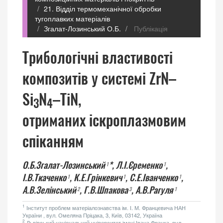
21. Відділ термомеханічної обробки
тугоплавких матеріалів
Згалат-Лозинський О.Б.
Публікація
Трибологічні властивості
композитів у системі ZrN–
Si
N
–TiN,
3
4
отриманих іскроплазмовим
спіканням
О.Б.Згалат-Лозинський
*,
Л.І.Єременко
,
1
1
І.В.Ткаченко
,
К.Е.Грінкевич
,
С.Е.Іванченко
,
1
1
1
А.В.Зелінський
,
Г.В.Шпакова
,
А.В.Рагуля
2
3
1
1
Інститут проблем матеріалознавства ім. І. М. Францевича НАН
України , вул. Омеляна Пріцака, 3, Київ, 03142, Україна
2
Львівський національний університет імені Івана Франка, вул.