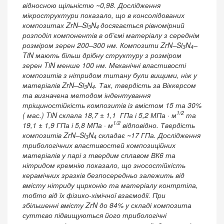
відносною щільністю ~0,98. Дослідження
мікроструктури показало, що в консолідованих
композитах ZrN–Si
N
досягається рівномірний
3
4
розподіл компонентів в об’ємі матеріалу з середнім
розміром зерен 200–300 нм. Композити ZrN–Si
N
–
3
4
TiN мають більш дрібну структуру з розміром
зерен TiN менше 100 нм. Механічні властивості
композитів з нітридом титану були вищими, ніж у
матеріалів ZrN–Si
N
. Так, твердість за Віккерсом
3
4
та визначена методом індентування
тріщиностійкість композитів із вмістом 15 та 30%
1/2
( мас.) TiN склала 18,7 ± 1,1 ГПа і 5,2 МПа · м
та
1/2
19,1 ± 1,9 ГПа і 5,8 МПа · м
відповідно. Твердість
композитів ZrN–Si
N
складає ~17 ГПа. Дослідження
3
4
трибологічних властивостей композиційних
матеріалів у парі з твердим сплавом ВК6 та
нітридом кремнію показало, що зносостійкість
керамічних зразків безпосередньо залежить від
вмісту нітриду цирконію та матеріалу контртіла,
тобто від їх фізико-хімічної взаємодії. При
збільшенні вмісту ZrN до 84% у складі композита
суттєво підвищуються його трибологічні