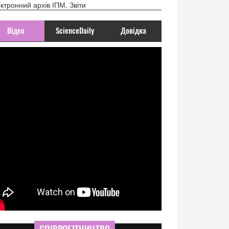
ктронний архів ІПМ. Звіти
Відео
ScienceDaily
Довідка