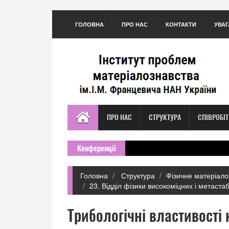
ГОЛОВНА
ПРО НАС
КОНТАКТИ
УВАГ
ПРО НАС
СТРУКТУРА
СПІВРОБІ
Конференції
Головна
Структура
Фізичне матеріало
23. Відділ фізики високоміцних і метаста
Трибологічні властивості 