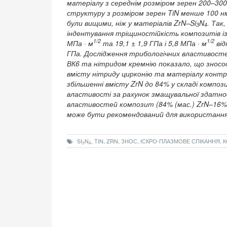
матеріалу з середнім розміром зерен 200–30
структуру з розміром зерен TiN менше 100 н
були вищими, ніж у матеріалів ZrN–Si
N
. Так
3
4
індентування тріщиностійкість композитів із 
1/2
1/2
МПа · м
та 19,1 ± 1,9 ГПа і 5,8 МПа · м
від
ГПа. Дослідження трибологічних властивосте
ВК6 та нітридом кремнію показало, що зносос
вмісту нітриду цирконію та матеріалу контрті
збільшенні вмісту ZrN до 84% у складі компо
властивості за рахунок змащувальної здатно
властивостей композит (84% (мас.) ZrN–16% 
може бути рекомендований для використання
SI
N
, TIN, ZRN, ЗНОС, ІСКРО-ПЛАЗМОВЕ СПІКАННЯ,
3
4