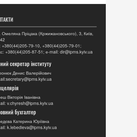
НТАКТИ
. Омеляна Пріцака (Кржижановського), 3, Київ,
42
: +380(44)205-79-10, +380(44)205-79-01;
с: +380(44)205-87-51; е-mail: dir@ipms.kyiv.ua
ний секретар інституту
онюк Денис Валерійович
ail:secretary@ipms.kyiv.ua
нцелярія
еш Вікторія Іванівна
ail: v.chyresh@ipms.kyiv.ua
овний бухгалтер
едєва Катерина Юріївна
ail: k.lebedieva@ipms.kyiv.ua