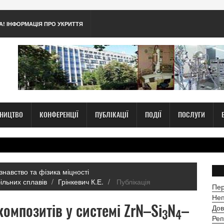
А! ІНФОРМАЦІЯ ПРО УКРИТТЯ
ТНИЦТВО
КОНФЕРЕНЦІЇ
ПУБЛІКАЦІЇ
ПОДІЇ
ПОСЛУГИ
знавство та фізика міцності
більних сплавів
Грінкевич К.Е.
Публікація
Пер
Неп
композитів у системі ZrN–Si
N
–
Дов
3
4
Реп