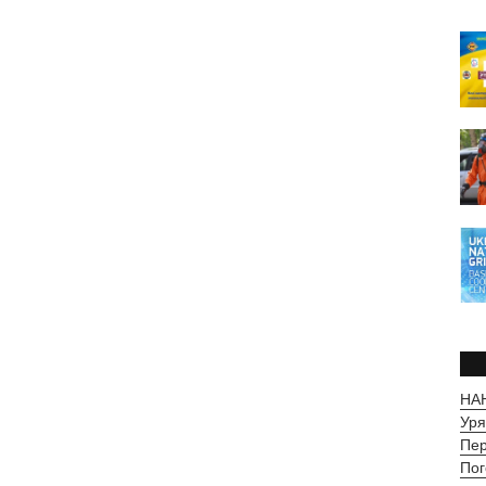
НАН
Уря
Пер
Пог