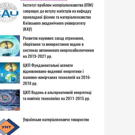
Інститут проблем матеріалознавства (ІПМ)
запрошує до вступу магістрів на кафедру
прикладної фізики та матеріалознавства
Київського академічного університету
(КАУ)
Розвиток наукових засад отримання,
зберігання та використання водню в
системах автономного енергозабезпечення
на 2019-2021 рр.
ЦКП Фундаментальні аспекти
відновлювано-водневої енергетики і
паливно-комірчаних технологій на 2016-
2018 рр.
ЦКП Водень в альтернативній енергетиці
та новітніх технологіях на 2011-2015 рр.
Українське матеріалознавче товариство