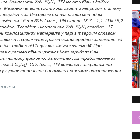
0 нм. Композити ZrN–Si
N
–TiN мають більш дрібну
3
4
м. Механічні властивості композитів з нітридом титану
, твердість за Віккерсом та визначена методом
вмістом 15 та 30% ( мас.) TiN склала 18,7 ± 1,1 ГПа і 5,2
повідно. Твердість композитів ZrN–Si
N
складає ~17
3
4
й композиційних матеріалів у парі з твердим сплавом
тійкість керамічних зразків безпосередньо залежить від
ла, тобто від їх фізико-хімічної взаємодії. При
зита суттєво підвищуються його трибологічні
сті нітриду цирконію. За комплексом триботехнічних
(мас.) Si
N
)–15% (мас.) TiN виявився найкращим та
3
4
 у вузлах тертя при динамічних режимах навантаження.
 КОМПОЗИТ