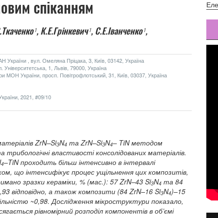
змовим спіканням
Еле
В.Ткаченко
,
К.Е.Грінкевич
,
С.Е.Іванченко
,
1
1
1
Н України , вул. Омеляна Пріцака, 3, Київ, 03142, Україна
. Університетська, 1, Львів, 79000, Україна
ри МОН України, просп. Повітрофлотський, 31, Київ, 03037, Україна
країни, 2021, #09/10
атеріалів ZrN–Si
N
та ZrN–Si
N
– TiN методом
3
4
3
4
та трибологічні властивості консолідованих матеріалів.
N
–TiN проходить більш інтенсивно в інтервалі
4
ом, що інтенсифікує процес ущільнення цих композитів,
мано зразки кераміки, % (мас.): 57 ZrN–43 Si
N
та 84
3
4
0,93 відповідно, а також композити (84 ZrN–16 Si
N
)–15
3
4
щільністю ~0,98. Дослідження мікроструктури показало,
сягається рівномірний розподіл компонентів в об’ємі