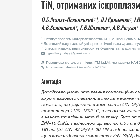
TiN, отриманих іскропла
О.Б.Згалат-Лозинський
*,
Л.І.Єременко
,
І.
1
1
А.В.Зелінський
,
Г.В.Шпакова
,
А.В.Рагуля
2
3
1
1
Інститут проблем матеріалознавства ім. І. М. Францевича НА
2
Львівський національний університет імені Івана Франка, вул
3
Київский національний університет будівництва та архітекту
zgalatlozynskyy@gmail.com
Порошкова металургія - Київ: ІПМ ім.І.М.Францевича НАН У
http://www.materials.kiev.ua/article/3336
Анотація
Досліджено умови отримання композиційних м
іскроплазмового спікання, а також механічні 
Показано, що ущільнення композитів ZrN–Si
3
температур 1100–1300 °С, а основним чинник
є нанокристалічний нітрид титану. Було отри
ZrN–16 Si
N
, з відносною щільністю 0,95 та 
3
4
TiN та (57 ZrN–43 Si
N
)–30 TiN з відносною 
3
4
що в консолідованих композитах ZrN–Si
N
до
3
4