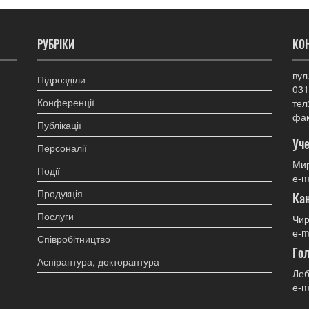
РУБРІКИ
КО
вул
Підрозділи
031
Конференції
тел
фак
Публікації
Уче
Персоналії
Мир
Події
е-m
Продукція
Ка
Послуги
Чир
е-m
Співробітництво
Гол
Аспірантура, докторантура
Леб
е-m