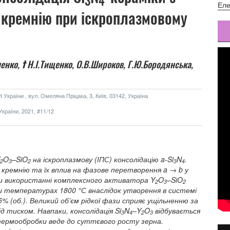
3
4
Еле
і кремнію при іскроплазмовому
енко,
†
Н.І.Тищенко,
O.В.Широков,
Г.Ю.Бородянська,
України , вул. Омеляна Пріцака, 3, Київ, 03142, Україна
країни, 2021, #11/12
O
–SiO
на іскроплазмову (ІПС) консолідацію a-Si
N
.
2
3
2
3
4
м кремнію та їх вплив на фазове перетворення a → b у
при використанні комплексного активатора Y
O
–SiO
2
3
2
ри температурах 1800 °С внаслідок утворення в системі
5% (об.). Великий об’єм рідкої фази сприяє ущільненню за
д тиском. Навпаки, консолідація Si
N
–Y
O
відбувається
3
4
2
3
 термообробки веде до суттєвого росту зерна.