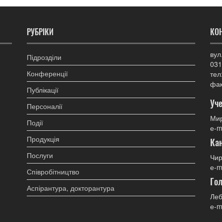
РУБРІКИ
КО
вул
Підрозділи
031
Конференції
тел
фак
Публікації
Уче
Персоналії
Мир
Події
е-m
Продукція
Ка
Послуги
Чир
е-m
Співробітництво
Гол
Аспірантура, докторантура
Леб
е-m