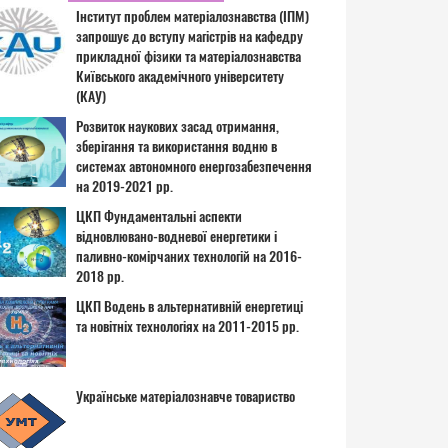
Інститут проблем матеріалознавства (ІПМ)
запрошує до вступу магістрів на кафедру
прикладної фізики та матеріалознавства
Київського академічного університету
(КАУ)
Розвиток наукових засад отримання,
зберігання та використання водню в
системах автономного енергозабезпечення
на 2019-2021 рр.
ЦКП Фундаментальні аспекти
відновлювано-водневої енергетики і
паливно-комірчаних технологій на 2016-
2018 рр.
ЦКП Водень в альтернативній енергетиці
та новітніх технологіях на 2011-2015 рр.
Українське матеріалознавче товариство