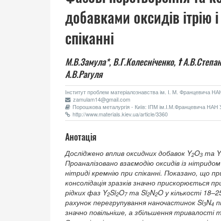
добавками окcидів ітрію 
спіканні
М.В.Замула*,
В.Г.Колесніченко,
†
А.В.Степан
А.В.Рагуля
Інститут проблем матеріалознавства ім. І. М. Францевича НАН 
zamulam14@gmail.com
Порошкова металургія - Київ: ІПМ ім.І.М.Францевича НАН У
http://www.materials.kiev.ua/article/3360
Анотація
Досліджено вплив оксидних добавок Y
O
та Y
2
3
Проаналізовано взаємодію оксидів із нітридо
нітриді кремнію при спіканні. Показано, що 
консолідація зразків значно прискорюється п
рідких фаз Y
Si
O
та Si
N
O у кількості 18–2
2
2
7
2
2
рахунок перегрупування наночастинок Si
N
пі
3
4
значно повільніше, а збільшення тривалості