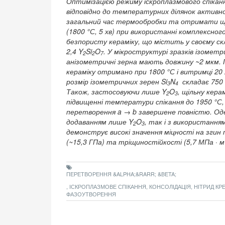
Оптимізацією режиму іскроплазмового спікан
відповідно до температурних ділянок активн
загальний час термообробки та отримати щі
(1800 °С, 5 хв) при використанні комплексно
безпористу кераміку, що містить у своєму скла
2,4 Y
Si
O
. У мікроструктурі зразків ізометри
2
2
7
анізометричні зерна мають довжину ~2 мкм. 
кераміку отримано при 1800 °С і витримці 20 хв;
розмір ізометричних зерен Si
N
складає 750 
3
4
Також, застосовуючи лише Y
O
, щільну кер
2
3
підвищенні температури спікання до 1950 °С,
перетворення a → b завершене повністю. Оде
додаванням лише Y
O
, так і з використа
2
3
демонструє високі значення міцності на згин
(~15,3 ГПа) та тріщиностійкості (5,7 МПа · м
ПЕРЕТВОРЕННЯ &ALPHA;&RARR; &BETA;
, ІСКРОПЛАЗМОВЕ СПІКАННЯ, КОНСОЛІДАЦІЯ, НІТРИД К
ФАЗОУТВОРЕННЯ