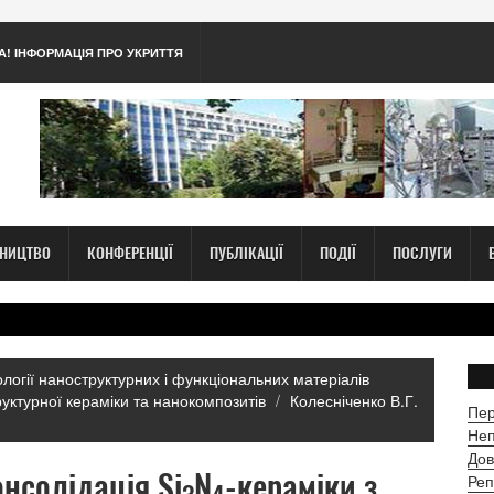
А! ІНФОРМАЦІЯ ПРО УКРИТТЯ
ТНИЦТВО
КОНФЕРЕНЦІЇ
ПУБЛІКАЦІЇ
ПОДІЇ
ПОСЛУГИ
нології наноструктурних і функціональних матеріалів
структурної кераміки та нанокомпозитів
Колесніченко В.Г.
Пер
Неп
Дов
онсолідація Si
N
-кераміки з
Реп