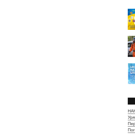
НАН
Уря
Пер
Пог