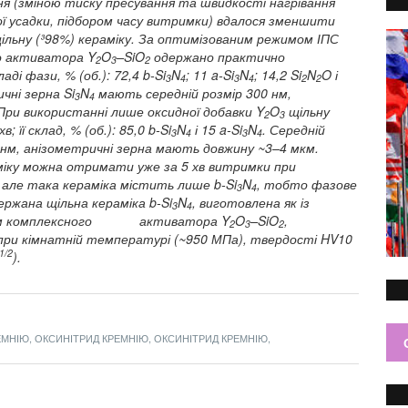
ня (зміною тиску пресування та швидкості нагрівання
ої усадки, підбором часу витримки) вдалося зменшити
льну (³98%) кераміку. За оптимізованим режимом ІПС
го активатора Y
O
–SiO
одержано практично
2
3
2
ді фази, % (об.): 72,4 b-Si
N
; 11 a-Si
N
; 14,2 Si
N
O і
3
4
3
4
2
2
чні зерна Si
N
мають середній розмір 300 нм,
3
4
При використанні лише оксидної добавки Y
O
щільну
2
3
 її склад, % (об.): 85,0 b-Si
N
і 15 a-Si
N
. Середній
3
4
3
4
нм, анізометричні зерна мають довжину ~3–4 мкм.
аміку можна отримати уже за 5 хв витримки при
 але така кераміка містить лише b-Si
N
, тобто фазове
3
4
ржана щільна кераміка b-Si
N
, виготовлена як із
3
4
нням комплексного активатора Y
O
–SiO
,
2
3
2
 при кімнатній температурі (~950 МПа), твердості HV10
1/2
).
РЕМНІЮ, ОКСИНІТРИД КРЕМНІЮ, ОКСИНІТРИД КРЕМНІЮ,