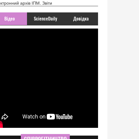
ктронний архів ІПМ. Звіти
Відео
ScienceDaily
Довідка