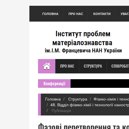
ГОЛОВНА
ПРО НАС
КОНТАКТИ
УВАГ
ПРО НАС
СТРУКТУРА
СПІВРОБІ
Конференції
Головна
Структура
Фізико-хімія і тех
48. Відділ фізико-хімії і технології нано
Публікація
Фазові перетворення та к