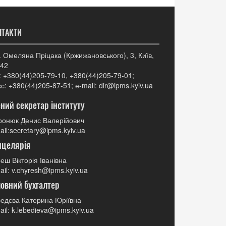
НТАКТИ
. Омеляна Пріцака (Кржижановського), 3, Київ,
42
: +380(44)205-79-10, +380(44)205-79-01;
с: +380(44)205-87-51; е-mail: dir@ipms.kyiv.ua
ний секретар інституту
онюк Денис Валерійович
ail:secretary@ipms.kyiv.ua
нцелярія
еш Вікторія Іванівна
ail: v.chyresh@ipms.kyiv.ua
овний бухгалтер
едєва Катерина Юріївна
ail: k.lebedieva@ipms.kyiv.ua