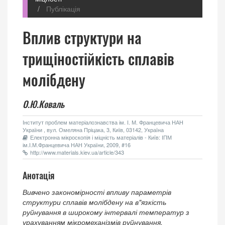
Публікація
Вплив структури на
трищіностійкість сплавів
молібдену
О.Ю.Коваль
Інститут проблем матеріалознавства ім. І. М. Францевича НАН
України , вул. Омеляна Пріцака, 3, Київ, 03142, Україна
Електронна мікроскопія і міцність матеріалів - Київ: ІПМ
ім.І.М.Францевича НАН України, 2009, #16
http://www.materials.kiev.ua/article/343
Анотація
Вивчено закономірності впливу параметрів
структури сплавів молібдену на в"язкість
руйнування в широкому інтервалі температур з
урахуванням мікромеханізмів руйнування.