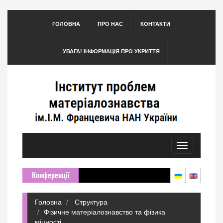
ГОЛОВНА
ПРО НАС
КОНТАКТИ
УВАГА! ІНФОРМАЦІЯ ПРО УКРИТТЯ
Toggle
navigation
Конференції
Головна
Структура
Фізичне матеріалознавство та фізика
міцності