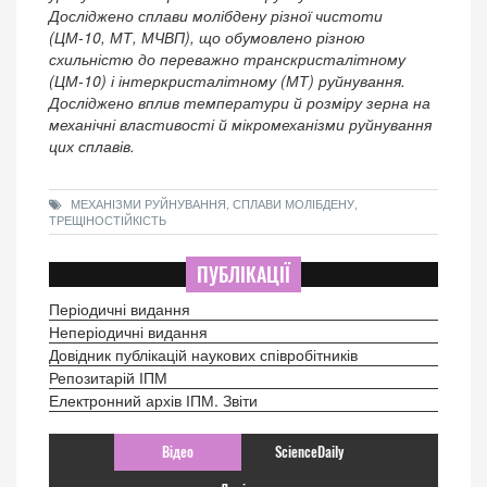
Досліджено сплави молібдену різної чистоти
(ЦМ-10, МТ, МЧВП), що обумовлено різною
схильністю до переважно транскристалітному
(ЦМ-10) і інтеркристалітному (МТ) руйнування.
Досліджено вплив температури й розміру зерна на
механічні властивості й мікромеханізми руйнування
цих сплавів.
МЕХАНІЗМИ РУЙНУВАННЯ, СПЛАВИ МОЛІБДЕНУ,
ТРЕЩІНОСТІЙКІСТЬ
ПУБЛІКАЦІЇ
Періодичні видання
Неперіодичні видання
Довідник публікацій наукових співробітників
Репозитарій ІПМ
Електронний архів ІПМ. Звіти
Відео
ScienceDaily