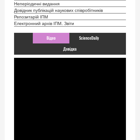
Неперіодичні видання
Довідник публікацій наукових співробітників
Репозитарій ІПМ
Електронний архів ІПМ. Звіти
Відео
ScienceDaily
Довідка