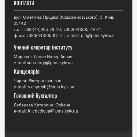
КОНТАКТИ
вул. Омеляна Пріцака (Кржижановського), 3, Київ,
03142
тел: +380(44)205-79-10, +380(44)205-79-01;
факс: +380(44)205-87-51; е-mail: dir@ipms.kyiv.ua
Учений секретар інституту
Миронюк Денис Валерійович
е-mail:secretary@ipms.kyiv.ua
Канцелярія
Чиреш Вікторія Іванівна
е-mail: v.chyresh@ipms.kyiv.ua
Головний бухгалтер
Лебедєва Катерина Юріївна
е-mail: k.lebedieva@ipms.kyiv.ua