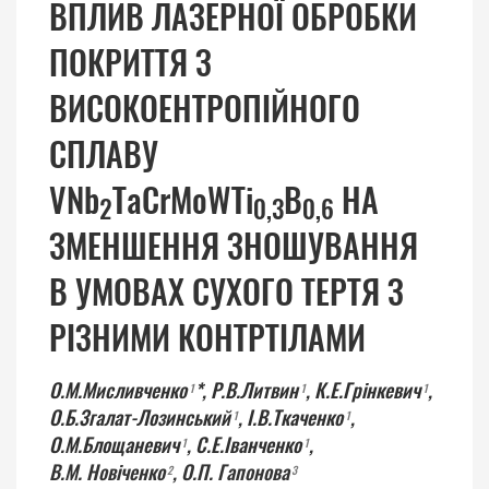
ВПЛИВ ЛАЗЕРНОЇ ОБРОБКИ
ПОКРИТТЯ З
ВИСОКОЕНТРОПІЙНОГО
СПЛАВУ
VNb
TaCrMoWTi
В
НА
2
0,3
0,6
ЗМЕНШЕННЯ ЗНОШУВАННЯ
В УМОВАХ СУХОГО ТЕРТЯ З
РІЗНИМИ КОНТРТІЛАМИ
О.М.Мисливченко
*,
Р.В.Литвин
,
К.Е.Грінкевич
,
1
1
1
О.Б.Згалат-Лозинський
,
І.В.Ткаченко
,
1
1
О.М.Блощаневич
,
С.Е.Іванченко
,
1
1
В.М. Новіченко
,
О.П. Гапонова
2
3