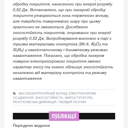
обробку покриття, нанесеного при енергії розряду
0,52 Дж. Встановлено, що при лазерній обробці
покриття утворюється зона термічного впливу,
але твердість поверхневого шару при цьому
практично не змінюється. Досліджено
зносостійкість покриттів, отриманих при енергії
розряду 0,52 Дж. Випробовування виконано в парі з
трьома матеріалами контртіла (ВК-6, Al
O
та
2
3
Si
N
) у квазістатичному і динамічному режимах
3
4
навантаження. Показано, що обробка лазером
поверхні електроіскрового покриття змінює
характер зносу та значно збільшує зносостійкість
незалежно від матеріалу контртіла та режиму
навантаження.
ВИСОКОЕНТРОПІЙНИЙ БОРИД, ЕЛЕКТРОІСКРОВЕ
ОСАДЖЕННЯ, ЗНОСОСТІЙКІСТЬ, МІКРОСТРУКТУРА,
РЕНТГЕНІВСЬКА ДИФРАКЦІЯ, ТВЕРДИЙ РОЗЧИН
ПУБЛІКАЦІЇ
Періодичні видання