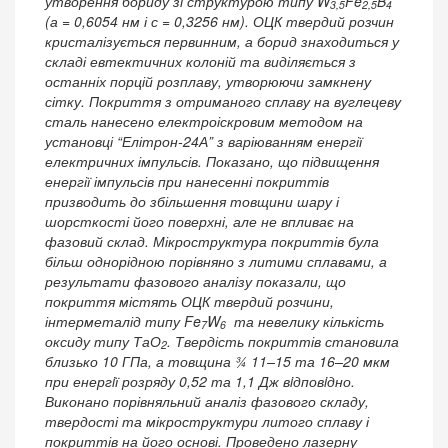
утворення бориду зі структурою типу W
Fe
B
3,5
2,5
4
(а = 0,6054 нм і с = 0,3256 нм). ОЦК твердий розчин
кристалізується первинним, а борид знаходиться у
складі евтектичних колоній та виділяється з
останніх порцій розплаву, утворюючи замкнену
сітку. Покриття з отриманого сплаву на вуглецеву
сталь нанесено електроіскровим методом на
установці “Елітрон-24А” з варіюванням енергії
електричних імпульсів. Показано, що підвищення
енергії імпульсів при нанесенні покриттів
призводить до збільшення товщини шару і
шорсткості його поверхні, але не впливає на
фазовий склад. Мікроструктура покриттів була
більш однорідною порівняно з литими сплавами, а
результати фазового аналізу показали, що
покриття містять ОЦК твердий розчини,
інтерметалід типу Fe
W
та невелику кількість
7
6
оксиду типу ТаО
. Твердість покриттів становила
2
близько 10 ГПа, а товщина ¾ 11–15 та 16–20 мкм
при енергiї розряду 0,52 та 1,1 Дж вiдповiдно.
Виконано порівняльний аналіз фазового складу,
твердості та мікроструктури литого сплаву і
покриттів на його основі. Проведено лазерну