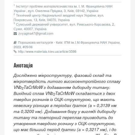
1
Інститут проблем матеріалознавства ім. І. М. Францевича НАН
України , вул. Омеляна Пріцака, 3, Київ, 03142, Україна
2
Технічний центр Національної академії наук України, вул.
Покровська, 13, Київ, 04070, Україна
3
Сумський державний університет, вул. Римського-Корсакова, 2,
Суми, 40007, Україна
zvyagina47@gmail.com
Порошкова металургія - Київ: ІПМ ім.І.М.Францевича НАН України,
2023, #05/06
http://www.materials.kiev.ua/article/3598
Анотація
Досліджено мікроструктуру, фазовий склад та
мікротвердість литого високоентропійного сплаву
VNb
TaCrMoW
з додаванням дибориду титану.
2
Вихідний сплав VNb
TaCrMoW складається з двох
2
твердих розчинів із ОЦК-структурою, що мають
невелику різницю в періодах ґраток (а = 0,3139 нм
та 0,3200 нм). Додавання бору у вигляді дибориду
титану та повторний переплав призводить до
утворення твердого розчину з ОЦК-структурою,
що має більший період ґратки (а = 0,3217 нм), і до