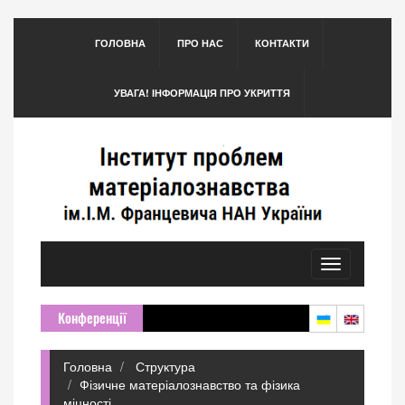
ГОЛОВНА
ПРО НАС
КОНТАКТИ
УВАГА! ІНФОРМАЦІЯ ПРО УКРИТТЯ
Toggle
navigation
Конференції
Головна
Структура
Фізичне матеріалознавство та фізика
міцності