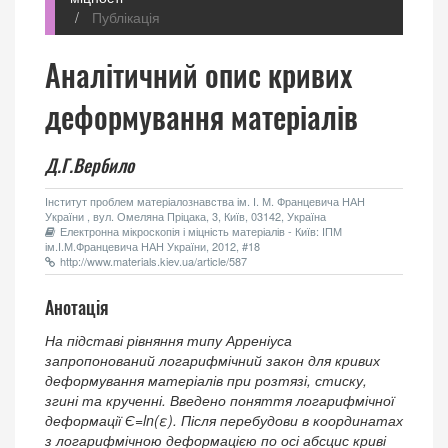
Публікація
Аналітичний опис кривих
деформування матеріалів
Д.Г.Вербило
Інститут проблем матеріалознавства ім. І. М. Францевича НАН
України , вул. Омеляна Пріцака, 3, Київ, 03142, Україна
Електронна мікроскопія і міцність матеріалів - Київ: ІПМ
ім.І.М.Францевича НАН України, 2012, #18
http://www.materials.kiev.ua/article/587
Анотація
На підставі рівняння типу Арреніуса
запропонований логарифмічний закон для кривих
деформування матеріалів при розтязі, стиску,
згині та крученні. Введено поняття логарифмічної
деформації
Є=ln(ε)
. Після перебудови в координатах
з логарифмічною деформацією по осі абсцис криві