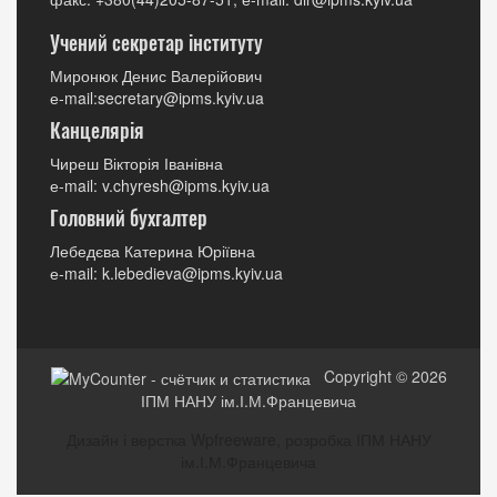
Учений секретар інституту
Миронюк Денис Валерійович
е-mail:secretary@ipms.kyiv.ua
Канцелярія
Чиреш Вікторія Іванівна
е-mail: v.chyresh@ipms.kyiv.ua
Головний бухгалтер
Лебедєва Катерина Юріївна
е-mail: k.lebedieva@ipms.kyiv.ua
Copyright © 2026
ІПМ НАНУ ім.І.М.Францевича
Дизайн і верстка Wpfreeware, розробка ІПМ НАНУ
ім.І.М.Францевича