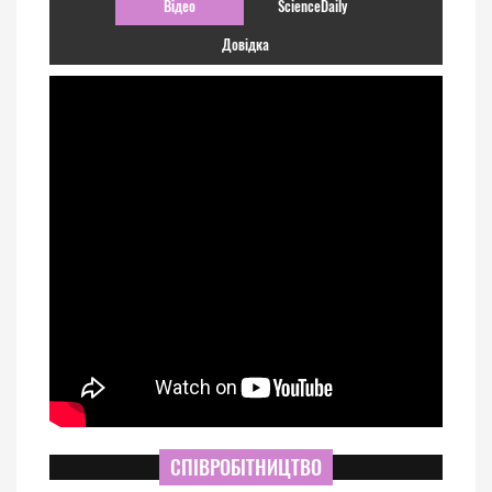
Відео
ScienceDaily
Довідка
СПІВРОБІТНИЦТВО