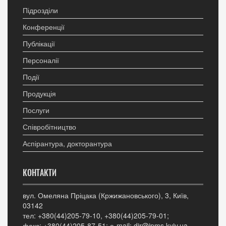
Підрозділи
Конференції
Публікації
Персоналії
Події
Продукція
Послуги
Співробітництво
Аспірантура, докторантура
КОНТАКТИ
вул. Омеляна Пріцака (Кржижановського), 3, Київ,
03142
тел: +380(44)205-79-10, +380(44)205-79-01;
факс: +380(44)205-87-51; е-mail: dir@ipms.kyiv.ua