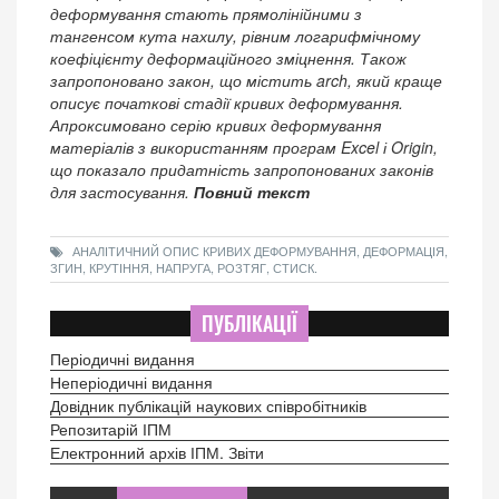
деформування стають прямолінійними з
тангенсом кута нахилу, рівним логарифмічному
коефіцієнту деформаційного зміцнення. Також
запропоновано закон, що містить arch, який краще
описує початкові стадії кривих деформування.
Апроксимовано серію кривих деформування
матеріалів з використанням програм Excel і Origin,
що показало придатність запропонованих законів
для застосування.
Повний текст
АНАЛІТИЧНИЙ ОПИС КРИВИХ ДЕФОРМУВАННЯ, ДЕФОРМАЦІЯ,
ЗГИН, КРУТІННЯ, НАПРУГА, РОЗТЯГ, СТИСК.
ПУБЛІКАЦІЇ
Періодичні видання
Неперіодичні видання
Довідник публікацій наукових співробітників
Репозитарій ІПМ
Електронний архів ІПМ. Звіти