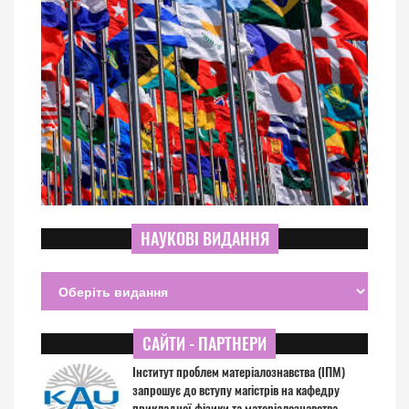
НАУКОВІ ВИДАННЯ
САЙТИ - ПАРТНЕРИ
Інститут проблем матеріалознавства (ІПМ)
запрошує до вступу магістрів на кафедру
прикладної фізики та матеріалознавства