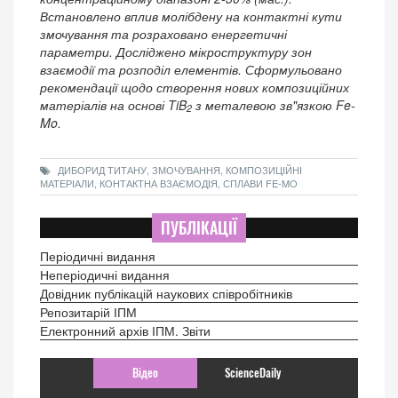
Встановлено вплив молібдену на контактні кути
змочування та розраховано енергетичні
параметри. Досліджено мікроструктуру зон
взаємодії та розподіл елементів. Сформульовано
рекомендації щодо створення нових композиційних
матеріалів на основі TiB
з металевою зв"язкою Fe-
2
Mo.
ДИБОРИД ТИТАНУ, ЗМОЧУВАННЯ, КОМПОЗИЦІЙНІ
МАТЕРІАЛИ, КОНТАКТНА ВЗАЄМОДІЯ, СПЛАВИ FE-MO
ПУБЛІКАЦІЇ
Періодичні видання
Неперіодичні видання
Довідник публікацій наукових співробітників
Репозитарій ІПМ
Електронний архів ІПМ. Звіти
Відео
ScienceDaily