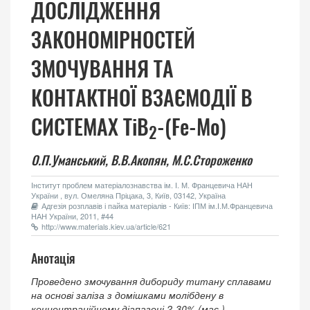
ДОСЛІДЖЕННЯ
ЗАКОНОМІРНОСТЕЙ
ЗМОЧУВАННЯ ТА
КОНТАКТНОЇ ВЗАЄМОДІЇ В
СИСТЕМАХ TiB
-(Fe-Mo)
2
О.П.Уманський,
В.В.Акопян,
М.С.Стороженко
Інститут проблем матеріалознавства ім. І. М. Францевича НАН
України , вул. Омеляна Пріцака, 3, Київ, 03142, Україна
Адгезія розплавів і пайка матеріалів - Київ: ІПМ ім.І.М.Францевича
НАН України, 2011, #44
http://www.materials.kiev.ua/article/621
Анотація
Проведено змочування дибориду титану сплавами
на основі заліза з домішками молібдену в
концентраційному діапазоні 2-30% (мас.).