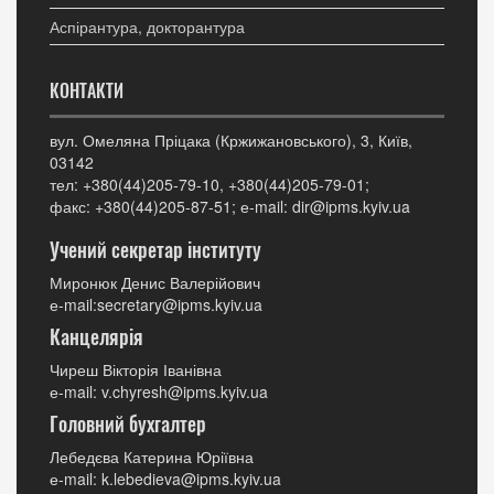
Аспірантура, докторантура
КОНТАКТИ
вул. Омеляна Пріцака (Кржижановського), 3, Київ,
03142
тел: +380(44)205-79-10, +380(44)205-79-01;
факс: +380(44)205-87-51; е-mail: dir@ipms.kyiv.ua
Учений секретар інституту
Миронюк Денис Валерійович
е-mail:secretary@ipms.kyiv.ua
Канцелярія
Чиреш Вікторія Іванівна
е-mail: v.chyresh@ipms.kyiv.ua
Головний бухгалтер
Лебедєва Катерина Юріївна
е-mail: k.lebedieva@ipms.kyiv.ua