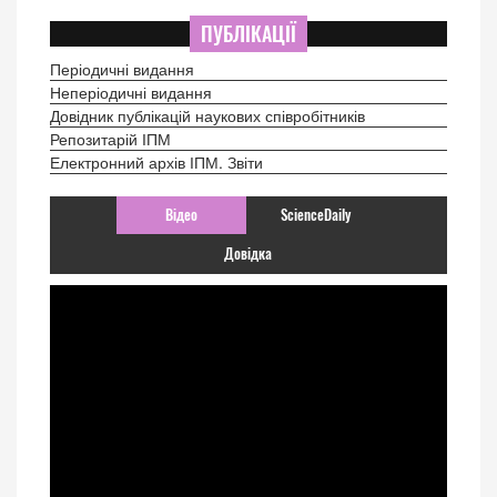
ПУБЛІКАЦІЇ
Періодичні видання
Неперіодичні видання
Довідник публікацій наукових співробітників
Репозитарій ІПМ
Електронний архів ІПМ. Звіти
Відео
ScienceDaily
Довідка