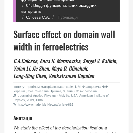
04. Відділ функціональних оксидних
матеріалів
Єлісєєв Є.А.
Публікація
Surface effect on domain wall
width in ferroelectrics
Є.А.Єлісєєв,
Anna N. Morozovska,
Sergei V. Kalinin,
Yulan Li,
Jie Shen,
Maya D. Glinchuk,
Long-Qing Chen,
Venkatraman Gopalan
Інститут проблем матеріалознавства ім. І. М. Францевича НАН
України , вул. Омеляна Пріцака, 3, Київ, 03142, Україна
Journal of Applied Physics - Melville, USA: American Institute of
Physics, 2009, #106
http://www.materials.kiev.ua/article/662
Анотація
We study the effect of the depolarization field on a