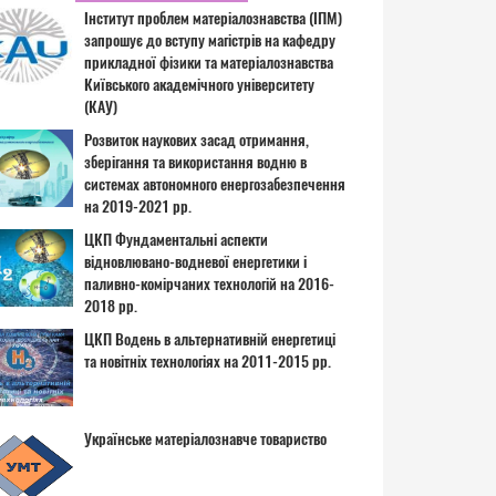
Інститут проблем матеріалознавства (ІПМ)
запрошує до вступу магістрів на кафедру
прикладної фізики та матеріалознавства
Київського академічного університету
(КАУ)
Розвиток наукових засад отримання,
зберігання та використання водню в
системах автономного енергозабезпечення
на 2019-2021 рр.
ЦКП Фундаментальні аспекти
відновлювано-водневої енергетики і
паливно-комірчаних технологій на 2016-
2018 рр.
ЦКП Водень в альтернативній енергетиці
та новітніх технологіях на 2011-2015 рр.
Українське матеріалознавче товариство