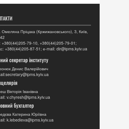
НТАКТИ
. Омеляна Пріцака (Кржижановського), 3, Київ,
42
: +380(44)205-79-10, +380(44)205-79-01;
с: +380(44)205-87-51; е-mail: dir@ipms.kyiv.ua
ний секретар інституту
онюк Денис Валерійович
ail:secretary@ipms.kyiv.ua
нцелярія
еш Вікторія Іванівна
ail: v.chyresh@ipms.kyiv.ua
овний бухгалтер
едєва Катерина Юріївна
ail: k.lebedieva@ipms.kyiv.ua