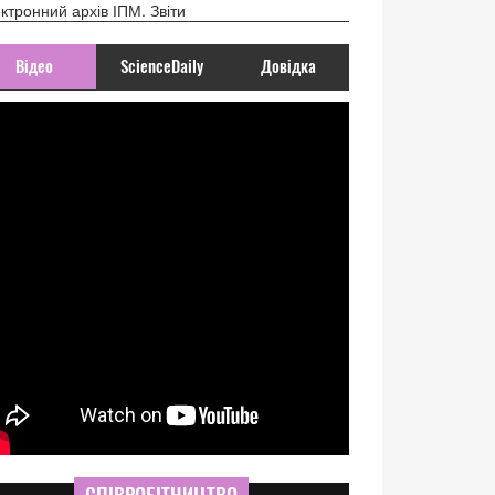
ктронний архів ІПМ. Звіти
Відео
ScienceDaily
Довідка