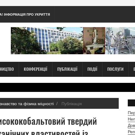
А! ІНФОРМАЦІЯ ПРО УКРИТТЯ
ТНИЦТВО
КОНФЕРЕНЦІЇ
ПУБЛІКАЦІЇ
ПОДІЇ
ПОСЛУГИ
знавство та фізика міцності
Публікація
Пер
исококобальтовий твердий
Неп
Дов
ханічних властивостей із
Реп