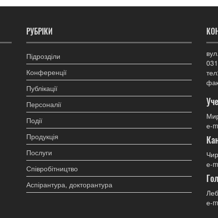
РУБРІКИ
КО
вул
Підрозділи
031
Конференції
тел
фак
Публікації
Уче
Персоналії
Мир
Події
е-m
Продукція
Ка
Послуги
Чир
е-m
Співробітництво
Гол
Аспірантура, докторантура
Леб
е-m