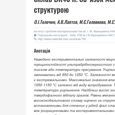
структурою
О.І.Толочин,
А.В.Лаптєв,
М.Є.Головкова,
М.С
Інститут проблем матеріалознавства ім. І. М. Францевича НАН 
Порошкова металургія - Київ: ІПМ ім.І.М.Францевича НАН У
http://www.materials.kiev.ua/article/735
Анотація
Наведено експериментальні залежності міцн
тріщиностійкості ультрадрібнозернистого с
тиском або температури пресування. Ущільне
змінювалась від 950 до 1250 °С. Залежності 
є екстремальними. Максимальні значення вл
1050-1150 °С залежно від виду випробування.
температури ущільнення. Найбільш високі зн
твердофазного відпалу зразків. Рівень механ
висококобальтового сплаву оцінено за стру
встановленими для спечених у рідкій фазі ст
між розрахунковими та експериментальними з