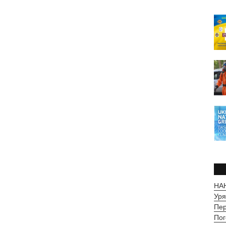
НАН
Уря
Пер
Пог