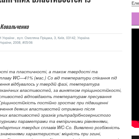
Еле
.Ковальченко
України , вул. Омеляна Пріцака, 3, Київ, 03142, Україна
країни, 2008, #05/06
ості та пластичності, а також твердості та
плаву WC—41% (мас.) Со від температури спікання під
ння відбувалось у твердій фазі, температура
механічних властивостей, за винятком тріщиностійкості,
астивостей відповідають температурам пресування
 Тріщиностійкість постійно зростає при підвищенні
ачення деяких властивостей отримано після
ічних властивостей зразків ультрадрібнозернистого
ктурними параметрами та емпіричними рівняннями,
андартних твердих сплавів WC-Со. Виявлено розбіжність
наченнями характеристик: міцність при згині,