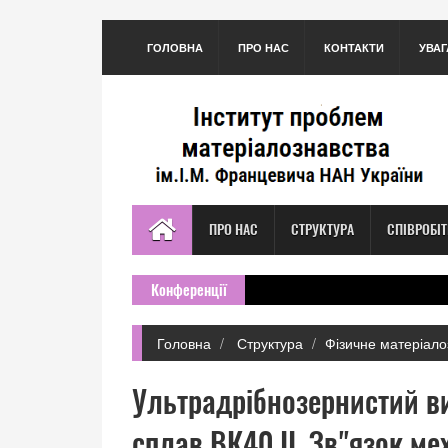
ГОЛОВНА
ПРО НАС
КОНТАКТИ
УВАГ
ПРО НАС
СТРУКТУРА
СПІВРОБІ
Конференції
Головна
Структура
Фізичне матеріало
Ультрадрібнозернистий в
сплав ВК40 II. Зв"язок ме