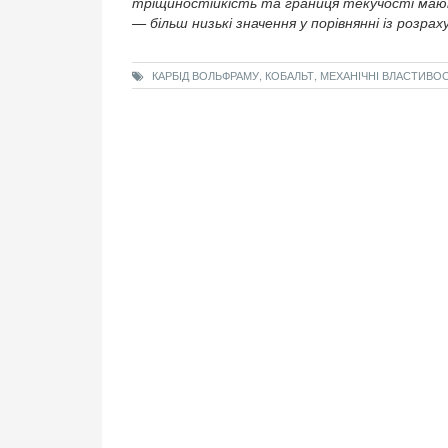
тріщиностійкість та границя текучості мають
— більш низькі значення у порівнянні із розра
КАРБІД ВОЛЬФРАМУ, КОБАЛЬТ, МЕХАНІЧНІ ВЛАСТИВО