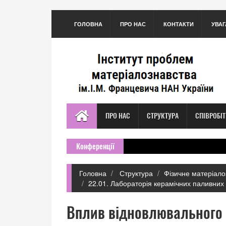
ГОЛОВНА
ПРО НАС
КОНТАКТИ
УВАГ
ПРО НАС
СТРУКТУРА
СПІВРОБІ
Конференції
Головна
Структура
Фізичне матеріало
22.01. Лабораторія керамічних паливних 
Вплив відновлювального 