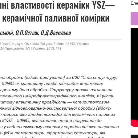
ічні властивості кераміки YSZ—
Еле
 керамічної паливної комірки
ський,
О.П.Осташ,
О.Д.Васильєв
України , вул. Омеляна Пріцака, 3, Київ, 03142, Україна
м.І.М.Францевича НАН України, 2013, #19
ої обробки (відокс-циклування) за 600 °С на структуру,
—50NiO як матеріалу анодів-підкладок керамічних
у режиму його обробки. Структуру зразків вивчали за
рального і мікрофрактографічного аналізів; міцність
питому електричну провідність — чотириточковим
чної відновлювально-окиснювальної обробки (відокс-
рактеристики анодів-підкладок для керамічних паливних
ів 8YSZ—50NiO, яка охоплює етапи нагрівання до
ня у водневовмісному газовому середовищі вже нагрітого
за цієї ж температури, сформовано структури, які