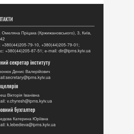
НТАКТИ
. Омеляна Пріцака (Кржижановського), 3, Київ,
42
: +380(44)205-79-10, +380(44)205-79-01;
с: +380(44)205-87-51; е-mail: dir@ipms.kyiv.ua
ний секретар інституту
онюк Денис Валерійович
ail:secretary@ipms.kyiv.ua
нцелярія
еш Вікторія Іванівна
ail: v.chyresh@ipms.kyiv.ua
овний бухгалтер
едєва Катерина Юріївна
ail: k.lebedieva@ipms.kyiv.ua