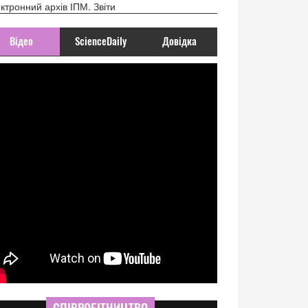
ктронний архів ІПМ. Звіти
Відео
ScienceDaily
Довідка