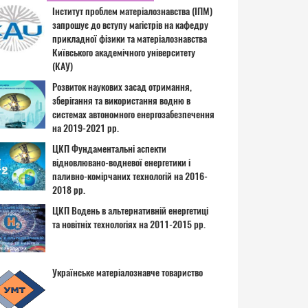
Інститут проблем матеріалознавства (ІПМ)
запрошує до вступу магістрів на кафедру
прикладної фізики та матеріалознавства
Київського академічного університету
(КАУ)
Розвиток наукових засад отримання,
зберігання та використання водню в
системах автономного енергозабезпечення
на 2019-2021 рр.
ЦКП Фундаментальні аспекти
відновлювано-водневої енергетики і
паливно-комірчаних технологій на 2016-
2018 рр.
ЦКП Водень в альтернативній енергетиці
та новітніх технологіях на 2011-2015 рр.
Українське матеріалознавче товариство