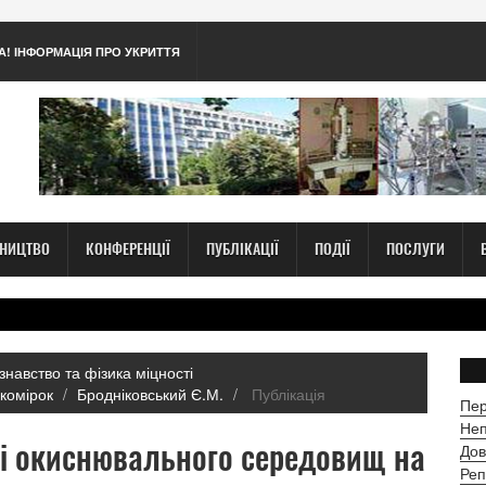
А! ІНФОРМАЦІЯ ПРО УКРИТТЯ
ТНИЦТВО
КОНФЕРЕНЦІЇ
ПУБЛІКАЦІЇ
ПОДІЇ
ПОСЛУГИ
знавство та фізика міцності
комірок
Бродніковський Є.М.
Публікація
Пер
Неп
і окиснювального середовищ на
Дов
Реп