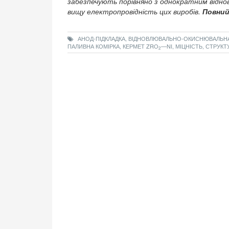
забезпечують порівняно з однократним віднов
вищу електропровідність цих виробів.
Повний
АНОД-ПІДКЛАДКА, ВІДНОВЛЮВАЛЬНО-ОКИСНЮВАЛЬНА 
ПАЛИВНА КОМІРКА, КЕРМЕТ ZRO
—NI, МІЦНІСТЬ, СТРУКТ
2