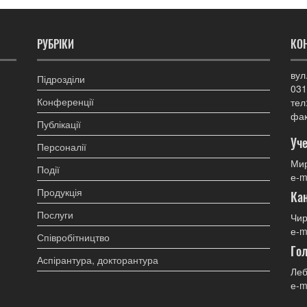
РУБРІКИ
КО
вул
Підрозділи
031
Конференції
тел
фак
Публікації
Уче
Персоналії
Мир
Події
е-m
Продукція
Ка
Послуги
Чир
е-m
Співробітництво
Гол
Аспірантура, докторантура
Леб
е-m