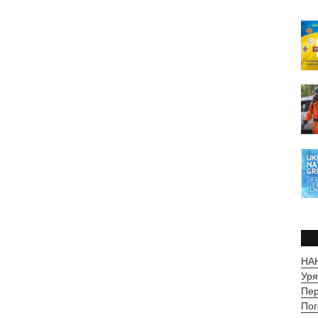
НАН
Уря
Пер
Пог