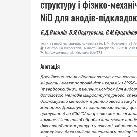
структуру і фізико-механ
NiO для анодів-підкладок
Б.Д.Василів,
В.Я.Подгурська,
Є.М.Бродніков
Інститут проблем матеріалознавства ім. І. М. Францевича НАН 
Електронна мікроскопія і міцність матеріалів - Київ: ІПМ і
http://www.materials.kiev.ua/article/778
Анотація
Досліджено вплив відновлювально-окиснювальн
міцність і електропровідність кераміки 8YSZ
(твердооксидних) паливних комірок для вибор
допомогою методів мікроструктурного, спект
досліджували методом триточкового згину; 
методом. Досягнуто позитивного впливу циклі
циклування) за 600 °C на фізико-механічні ха
комірок. Після такої обробки керамічних анод
фіксованої температури у вакуумі, відновлен
матеріалу, дегазації та окиснення у повітрі 