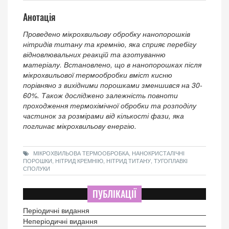
Анотація
Проведено мікрохвильову обробку нанопорошків
нітридів титану та кремнію, яка сприяє перебігу
відновлювальних реакцій та азотуванню
матеріалу. Встановлено, що в нанопорошках після
мікрохвильової термообробки вміст кисню
порівняно з вихідними порошками зменшився на 30-
60%. Також досліджено залежність повноти
проходження термохімічної обробки та розподілу
частинок за розмірами від кількості фази, яка
поглинає мікрохвильову енергію.
МІКРОХВИЛЬОВА ТЕРМООБРОБКА, НАНОКРИСТАЛІЧНІ
ПОРОШКИ, НІТРИД КРЕМНІЮ, НІТРИД ТИТАНУ, ТУГОПЛАВКІ
СПОЛУКИ
ПУБЛІКАЦІЇ
Періодичні видання
Неперіодичні видання