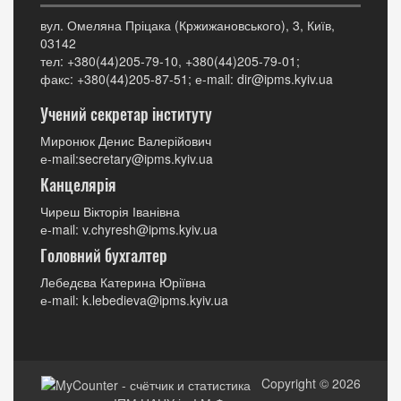
вул. Омеляна Пріцака (Кржижановського), 3, Київ,
03142
тел: +380(44)205-79-10, +380(44)205-79-01;
факс: +380(44)205-87-51; е-mail: dir@ipms.kyiv.ua
Учений секретар інституту
Миронюк Денис Валерійович
е-mail:secretary@ipms.kyiv.ua
Канцелярія
Чиреш Вікторія Іванівна
е-mail: v.chyresh@ipms.kyiv.ua
Головний бухгалтер
Лебедєва Катерина Юріївна
е-mail: k.lebedieva@ipms.kyiv.ua
Copyright © 2026