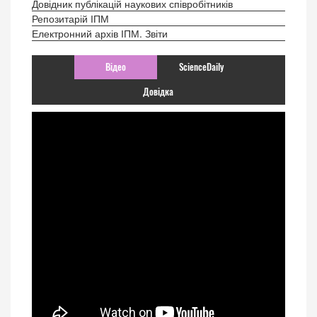
Довідник публікацій наукових співробітників
Репозитарій ІПМ
Електронний архів ІПМ. Звіти
Відео
ScienceDaily
Довідка