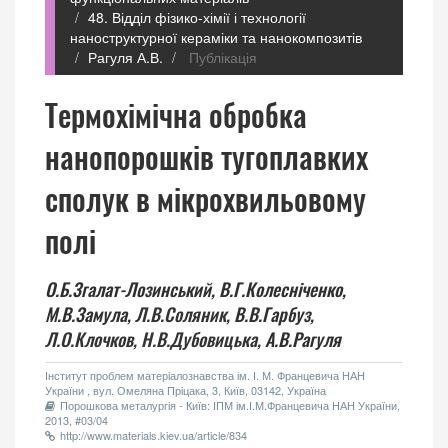
48. Відділ фізико-хімії і технології
наноструктурної кераміки та нанокомпозитів
Рагуля А.В.
Публікація
Термохімічна обробка
нанопорошків тугоплавких
сполук в мікрохвильовому
полі
О.Б.Згалат-Лозинський,
В.Г.Колесніченко,
М.В.Замула,
Л.В.Соляник,
В.В.Гарбуз,
Л.О.Клочков,
Н.В.Дубовицька,
А.В.Рагуля
Інститут проблем матеріалознавства ім. І. М. Францевича НАН
України , вул. Омеляна Пріцака, 3, Київ, 03142, Україна
Порошкова металургія - Київ: ІПМ ім.І.М.Францевича НАН України,
2013, #03/04
http://www.materials.kiev.ua/article/834