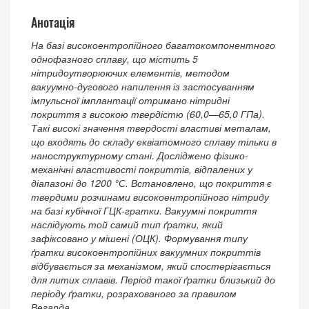
Анотація
На базі високоентропійного багатокомпонентного
однофазного сплаву, що містить 5
нітридоутворюючих елементів, методом
вакуумно-дугового напилення із застосуванням
імпульсної імплантації отримано нітридні
покриття з високою твердістю (60,0—65,0 ГПа).
Такі високі значення твердості властиві металам,
що входять до складу еквіатомного сплаву тільки в
наноструктурному стані. Досліджено фізико-
механічні властивості покриттів, відпалених у
діапазоні до 1200 °С. Встановлено, що покриття є
твердими розчинами високоентропійного нітриду
на базі кубічної ГЦК-гратки. Вакуумні покриття
наслідують той самий тип ґратки, який
зафіксовано у мішені (ОЦК). Формування типу
ґратки високоентропійних вакуумних покриттів
відбувається за механізмом, який спостерігається
для литих сплавів. Період такої ґратки близький до
періоду ґратки, розрахованого за правилом
Вегарда.