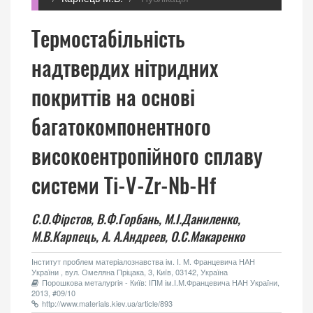
Термостабільність
надтвердих нітридних
покриттів на основі
багатокомпонентного
високоентропійного сплаву
системи Ti-V-Zr-Nb-Hf
С.О.Фірстов,
В.Ф.Горбань,
М.І.Даниленко,
М.В.Карпець,
А. А.Андреев,
О.С.Макаренко
Інститут проблем матеріалознавства ім. І. М. Францевича НАН
України , вул. Омеляна Пріцака, 3, Київ, 03142, Україна
Порошкова металургія - Київ: ІПМ ім.І.М.Францевича НАН України,
2013, #09/10
http://www.materials.kiev.ua/article/893