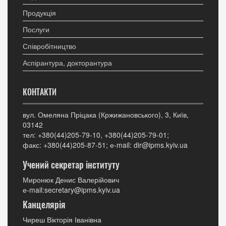
Продукція
Послуги
Співробітництво
Аспірантура, докторантура
КОНТАКТИ
вул. Омеляна Пріцака (Кржижановського), 3, Київ,
03142
тел: +380(44)205-79-10, +380(44)205-79-01;
факс: +380(44)205-87-51; е-mail: dir@ipms.kyiv.ua
Учений секретар інституту
Миронюк Денис Валерійович
е-mail:secretary@ipms.kyiv.ua
Канцелярія
Чиреш Вікторія Іванівна