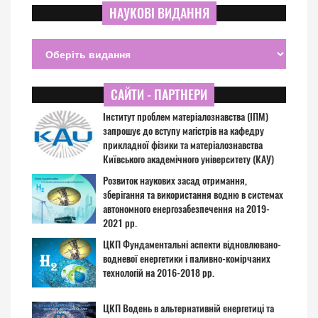
НАУКОВІ ВИДАННЯ
САЙТИ - ПАРТНЕРИ
Інститут проблем матеріалознавства (ІПМ)
запрошує до вступу магістрів на кафедру
прикладної фізики та матеріалознавства
Київського академічного університету (КАУ)
Розвиток наукових засад отримання,
зберігання та використання водню в системах
автономного енергозабезпечення на 2019-
2021 рр.
ЦКП Фундаментальні аспекти відновлювано-
водневої енергетики і паливно-комірчаних
технологій на 2016-2018 рр.
ЦКП Водень в альтернативній енергетиці та