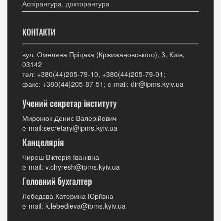
Аспірантура, докторантура
КОНТАКТИ
вул. Омеляна Пріцака (Кржижановського), 3, Київ,
03142
тел: +380(44)205-79-10, +380(44)205-79-01;
факс: +380(44)205-87-51; е-mail: dir@ipms.kyiv.ua
Учений секретар інституту
Миронюк Денис Валерійович
е-mail:secretary@ipms.kyiv.ua
Канцелярія
Чиреш Вікторія Іванівна
е-mail: v.chyresh@ipms.kyiv.ua
Головний бухгалтер
Лебедєва Катерина Юріївна
е-mail: k.lebedieva@ipms.kyiv.ua