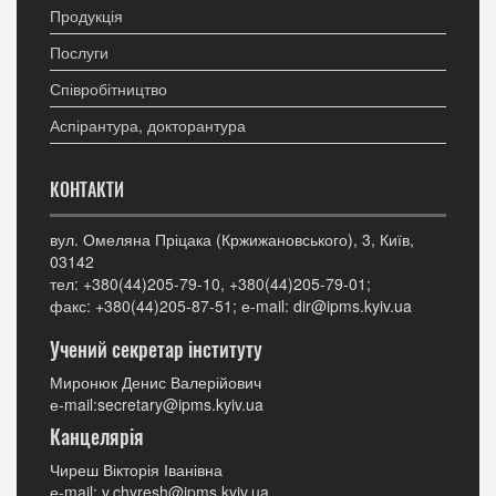
Продукція
Послуги
Співробітництво
Аспірантура, докторантура
КОНТАКТИ
вул. Омеляна Пріцака (Кржижановського), 3, Київ,
03142
тел: +380(44)205-79-10, +380(44)205-79-01;
факс: +380(44)205-87-51; е-mail: dir@ipms.kyiv.ua
Учений секретар інституту
Миронюк Денис Валерійович
е-mail:secretary@ipms.kyiv.ua
Канцелярія
Чиреш Вікторія Іванівна
е-mail: v.chyresh@ipms.kyiv.ua