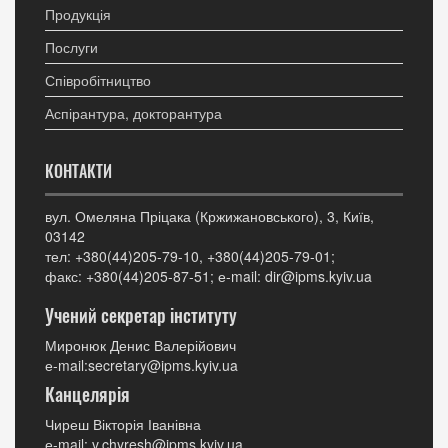
Продукція
Послуги
Співробітництво
Аспірантура, докторантура
КОНТАКТИ
вул. Омеляна Пріцака (Кржижановського), 3, Київ,
03142
тел: +380(44)205-79-10, +380(44)205-79-01;
факс: +380(44)205-87-51; е-mail: dir@ipms.kyiv.ua
Учений секретар інституту
Миронюк Денис Валерійович
е-mail:secretary@ipms.kyiv.ua
Канцелярія
Чиреш Вікторія Іванівна
е-mail: v.chyresh@ipms.kyiv.ua