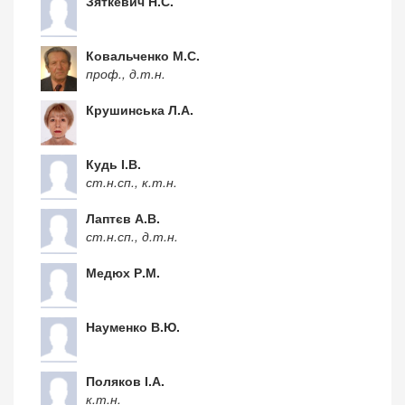
Зяткевич Н.С.
Ковальченко М.С.
проф., д.т.н.
Крушинська Л.А.
Кудь І.В.
ст.н.сп., к.т.н.
Лаптєв А.В.
ст.н.сп., д.т.н.
Медюх Р.М.
Науменко В.Ю.
Поляков І.А.
к.т.н.