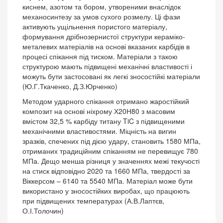
киснем, азотом та бором, утвореними внаслідок
механосинтезу за умов сухого розмелу. Ці фази
активують ущільнення пористого матеріалу,
формування дрібнозернистої структури кераміко-
металевих матеріалів на основі вказаних карбідів в
процесі спікання під тиском. Матеріали з такою
структурою мають підвищені механічні властивості і
можуть бути застосовані як легкі зносостійкі матеріали
(Ю.Г.Ткаченко, Д.З.Юрченко)
Методом ударного спікання отримано жаростійкий
композит на основі ніхрому Х20Н80 з масовим
вмістом 32,5 % карбіду титану TiC з підвищеними
механічними властивостями. Міцність на вигин
зразків, спечених під дією удару, становить 1580 МПа,
отриманих традиційним спіканням не перевищує 780
МПа. Дещо менша різниця у значеннях межі текучості
на стиск відповідно 2020 та 1660 МПа, твердості за
Віккерсом – 6140 та 5540 МПа. Матеріал може бути
використано у зносостійких виробах, що працюють
при підвищених температурах (А.В.Лаптєв,
О.І.Толочин)