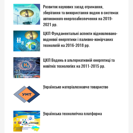
Розвиток наукових засад отримання,
зберігання та використання водню в системах
автономного енергозабезпечення на 2019-
2021 рр.
ЦКП Фундаментальні аспекти відновлювано-
водневої енергетики і паливно-комірчаних
технологій на 2016-2018 рр.
ЦКП Водень в альтернативній енергетиці та
новітніх технологіях на 2011-2015 рр.
Українське матеріалознавче товариство
Українська технологічна платформа