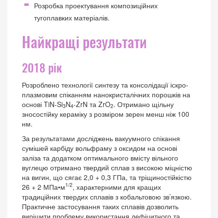
Розробка проектування композиційних
тугоплавких матеріалів.
Найкращі результати
2018 рік
Розроблено технології синтезу та консолідації іскро-
плазмовим спіканням нанокристалічних порошків на
основі TiN-Si
N
-ZrN та ZrO
. Отримано щільну
3
4
2
зносостійку кераміку з розміром зерен менш ніж 100
нм.
За результатами досліджень вакуумного спікання
сумішей карбіду вольфраму з оксидом на основі
заліза та додатком оптимального вмісту вільного
вуглецю отримано твердий сплав з високою міцністю
на вигин, що сягає 2,0 + 0,3 ГПа, та тріщиностійкістю
1/2
26 + 2 МПа•м
, характерними для кращих
традиційних твердих сплавів з кобальтовою зв’язкою.
Практичне застосування таких сплавів дозволить
вирішити проблему використання дефіцитного та