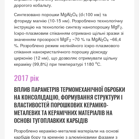
дорогого кобальту.
Синтезовано порошки MgAl
O
(d<100 нм) та
2
4
фториду магнію (10-15 нм). Розроблено технологічну
інструкцію на технологію синтезу нанопорошку MgF
.
2
Іскро-плазмовим спіканням отримано щільні зразки зі
значенням прозорості MgF
~70 % та MgAl
O
~66,4
2
2
4
%. Розроблено режим нелінійного іскро-плазмового
спікання нанокристалічного порошку діоксиду
цирконію (12 нм), що дозволяє отримувати щільну
о
кераміку (99,8%) при температурі 1180
С.
2017 рік
ВПЛИВ ПАРАМЕТРІВ ТЕРМОМЕХАНІЧНОЇ ОБРОБКИ
НА КОНСОЛІДАЦІЮ, ФОРМУВАННЯ СТРУКТУРИ І
ВЛАСТИВОСТЕЙ ПОРОШКОВИХ КЕРАМІКО-
МЕТАЛЕВИХ ТА КЕРАМІЧНИХ МАТЕРІАЛІВ НА
ОСНОВІ ТУГОПЛАВКИХ КАРБІДІВ
Розроблено кераміко-металеві матеріали на основі
карбідів бору та кремнію з алюмінієвими фазами з