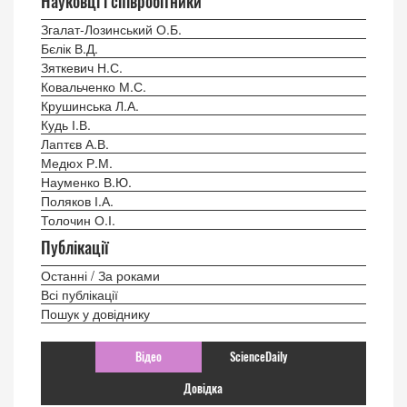
Науковці і співробітники
Згалат-Лозинський О.Б.
Бєлік В.Д.
Зяткевич Н.С.
Ковальченко М.С.
Крушинська Л.А.
Кудь І.В.
Лаптєв А.В.
Медюх Р.М.
Науменко В.Ю.
Поляков І.А.
Толочин О.І.
Публікації
Останні / За роками
Всі публікації
Пошук у довіднику
Відео
ScienceDaily
Довідка