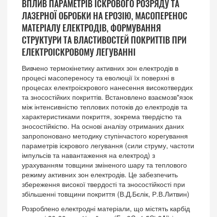
ВПЛИВ ПАРАМЕТРІВ ІСКРОВОГО РОЗРЯДУ ТА
ЛАЗЕРНОЇ ОБРОБКИ НА ЕРОЗІЮ, МАСОПЕРЕНОС
МАТЕРІАЛУ ЕЛЕКТРОДІВ, ФОРМУВАННЯ
СТРУКТУРИ ТА ВЛАСТИВОСТЕЙ ПОКРИТТІВ ПРИ
ЕЛЕКТРОІСКРОВОМУ ЛЕГУВАННІ
Вивчено термокінетику активних зон електродів в
процесі масопереносу та еволюції їх поверхні в
процесах електроіскрового нанесення високотвердих
та зносостійких покриттів. Встановлено взаємозв"язок
між інтенсивністю теплових потоків до електродів та
характеристиками покриття, зокрема твердістю та
зносостійкістю. На основі аналізу отриманих даних
запропоновано методику ступінчастого корегування
параметрів іскрового легування (сили струму, частоти
імпульсів та навантаження на електрод) з
урахуванням товщини зміненого шару та теплового
режиму активних зон електродів. Це забезпечить
збереження високої твердості та зносостійкості при
збільшенні товщини покриття (В.Д.Бєлік, Р.В.Литвин)
Розроблено електродні матеріали, що містять карбід