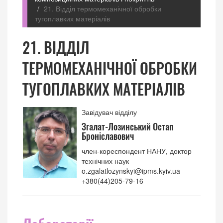
21. Відділ термомеханічної обробки
тугоплавких матеріалів
21. ВІДДІЛ
ТЕРМОМЕХАНІЧНОЇ ОБРОБКИ
ТУГОПЛАВКИХ МАТЕРІАЛІВ
Завідувач відділу
Згалат-Лозинський Остап
Броніславович
член-кореспондент НАНУ, доктор
технічних наук
o.zgalatlozynskyi@ipms.kyiv.ua
+380(44)205-79-16