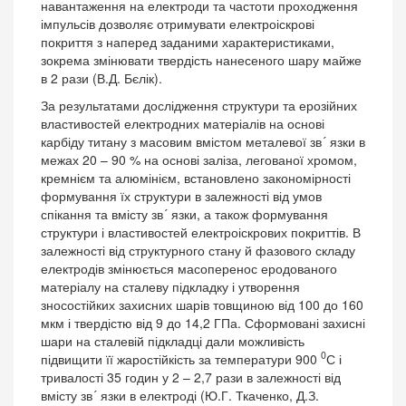
навантаження на електроди та частоти проходження
імпульсів дозволяє отримувати електроіскрові
покриття з наперед заданими характеристиками,
зокрема змінювати твердість нанесеного шару майже
в 2 рази (В.Д. Бєлік).
За результатами дослідження структури та ерозійних
властивостей електродних матеріалів на основі
карбіду титану з масовим вмістом металевої зв´ язки в
межах 20 – 90 % на основі заліза, легованої хромом,
кремнієм та алюмінієм, встановлено закономірності
формування їх структури в залежності від умов
спікання та вмісту зв´ язки, а також формування
структури і властивостей електроіскрових покриттів. В
залежності від структурного стану й фазового складу
електродів змінюється масоперенос еродованого
матеріалу на сталеву підкладку і утворення
зносостійких захисних шарів товщиною від 100 до 160
мкм і твердістю від 9 до 14,2 ГПа. Сформовані захисні
шари на сталевій підкладці дали можливість
0
підвищити її жаростійкість за температури 900
С і
тривалості 35 годин у 2 – 2,7 рази в залежності від
вмісту зв´ язки в електроді (Ю.Г. Ткаченко, Д.З.