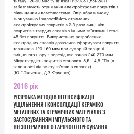
титану і 20-90 мас.% зв"язки (Fe-9Cr-1,5Si-2Al) і
забезпечують отримання електроіскрових покриттів з
підвищеними властивостями. Опір абразивному
зношуванню і жаростійкість отриманих
електроіскрових покриттів в 2-3 рази вищі, ніж
покриттів з твердих сплавів з іншими зв"язками і сталі
45 без покриття. Використання розроблених
електродних сплавів дозволило сформувати покриття
товщиною 120-160 мкм при сумарній товщині
зміцненого шару з перехідною зоною 240-270 мкм.
Мікротвердість покриттів становить 8,5–14,5 ГПа (в
залежності від вмісту зв"язки в сплавах)
(Ю.Г.Ткаченко, Д.З.Юрченко)
2016 рік
РОЗРОБКА МЕТОДІВ ІНТЕНСИФІКАЦІЇ
УЩІЛЬНЕННЯ І КОНСОЛІДАЦІЇ КЕРАМІКО-
МЕТАЛЕВИХ ТА КЕРАМІЧНИХ МАТЕРІАЛІВ З
ЗАСТОСУВАННЯМ ІМПУЛЬСНОГО ТА
НЕІЗОТЕРМІЧНОГО ГАРЯЧОГО ПРЕСУВАННЯ