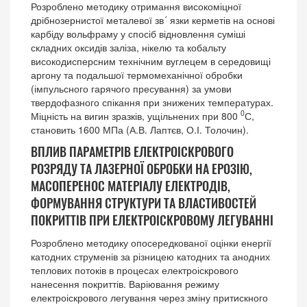
Розроблено методику отримання високоміцної
дрібнозернистої металевої зв´ язки керметів на основі
карбіду вольфраму у спосіб відновлення суміші
складних оксидів заліза, нікелю та кобальту
високодисперсним технічним вуглецем в середовищі
аргону та подальшої термомеханічної обробки
(імпульсного гарячого пресування) за умови
твердофазного спікання при знижених температурах.
0
Міцність на вигин зразків, ущільнених при 800
С,
становить 1600 МПа (А.В. Лаптєв, О.І. Толочин).
ВПЛИВ ПАРАМЕТРІВ ЕЛЕКТРОІСКРОВОГО
РОЗРЯДУ ТА ЛАЗЕРНОЇ ОБРОБКИ НА ЕРОЗІЮ,
МАСОПЕРЕНОС МАТЕРІАЛУ ЕЛЕКТРОДІВ,
ФОРМУВАННЯ СТРУКТУРИ ТА ВЛАСТИВОСТЕЙ
ПОКРИТТІВ ПРИ ЕЛЕКТРОІСКРОВОМУ ЛЕГУВАННІ
Розроблено методику опосередкованої оцінки енергії
катодних струменів за різницею катодних та анодних
теплових потоків в процесах електроіскрового
нанесення покриттів. Варіювання режиму
електроіскрового легування через зміну притискного