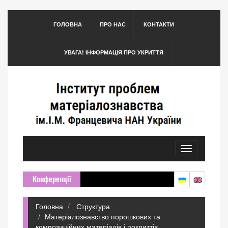
ГОЛОВНА
ПРО НАС
КОНТАКТИ
УВАГА! ІНФОРМАЦІЯ ПРО УКРИТТЯ
Toggle
navigation
Конференції
Головна
Структура
Матеріалознавство порошкових та
композиційних матеріалів і покриттів