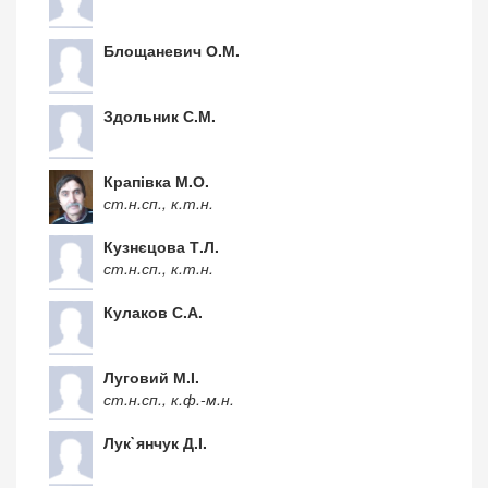
Блощаневич О.М.
Здольник С.М.
Крапівка М.О.
ст.н.сп., к.т.н.
Кузнєцова Т.Л.
ст.н.сп., к.т.н.
Кулаков С.А.
Луговий М.І.
ст.н.сп., к.ф.-м.н.
Лук`янчук Д.І.