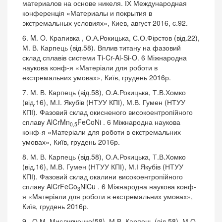
материалов на основе никеля. ІХ Международная
конференція «Материалы и покрытия в
экстремальных условиях», Киев, август 2016, c.92.
6. M. O. Крапивка , О.А.Рокицька, С.О.Фірстов (від.22),
М. В. Карпець (від.58). Вплив титану на фазовий
склад сплавів системи Ti-Cr-Al-Si-O. 6 Міжнародна
наукова конф-я «Матеріали для роботи в
екстремальних умовах», Київ, грудень 2016р.
7. М. В. Карпець (від.58), О.А.Рокицька, Т.В.Хомко
(від.16), М.І. Якубів (НТУУ КПІ), М.В. Гумен (НТУУ
КПІ). Фазовий склад окисненого високоентропійного
сплаву AlCrMn
FeCoNi . 6 Міжнародна наукова
0,5
конф-я «Матеріали для роботи в екстремальних
умовах», Київ, грудень 2016р.
8. М. В. Карпець (від.58), О.А.Рокицька, Т.В.Хомко
(від.16), М.В. Гумен (НТУУ КПІ), М.І Якубів (НТУУ
КПІ). Фазовий склад окалини високоентропійного
сплаву AlCrFeCo
NiCu . 6 Міжнародна наукова конф-
3
я «Матеріали для роботи в екстремальних умовах»,
Київ, грудень 2016р.
9.. О.М. Мисливченко(58), М.В. Карпець (від.58).,М.О.