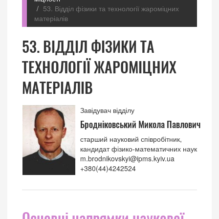
53. Відділ фізики та технології жароміцних
матеріалів
53. ВІДДІЛ ФІЗИКИ ТА
ТЕХНОЛОГІЇ ЖАРОМІЦНИХ
МАТЕРІАЛІВ
Завідувач відділу
Бродніковський Микола Павлович
старший науковий співробітник,
кандидат фізико-математичних наук
m.brodnikovskyi@ipms.kyiv.ua
+380(44)4242524
Основні напрямки наукової