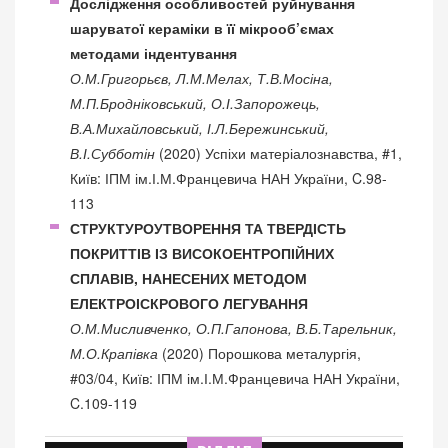
Дослідження особливостей руйнування
шаруватої кераміки в її мікрооб’ємах
методами індентування
О.М.Григорьєв, Л.М.Мелах, Т.В.Мосіна,
М.П.Бродніковський, О.І.Запорожець,
В.А.Михайловський, І.Л.Бережинський,
В.І.Субботін
(2020) Успіхи матеріалознавства, #1,
Київ: ІПМ ім.І.М.Францевича НАН України, C.98-
113
СТРУКТУРОУТВОРЕННЯ ТА ТВЕРДІСТЬ
ПОКРИТТІВ ІЗ ВИСОКОЕНТРОПІЙНИХ
СПЛАВІВ, НАНЕСЕНИХ МЕТОДОМ
ЕЛЕКТРОІСКРОВОГО ЛЕГУВАННЯ
О.М.Мисливченко, О.П.Гапонова, В.Б.Тарельник,
М.О.Крапівка
(2020) Порошкова металургія,
#03/04, Київ: ІПМ ім.І.М.Францевича НАН України,
C.109-119