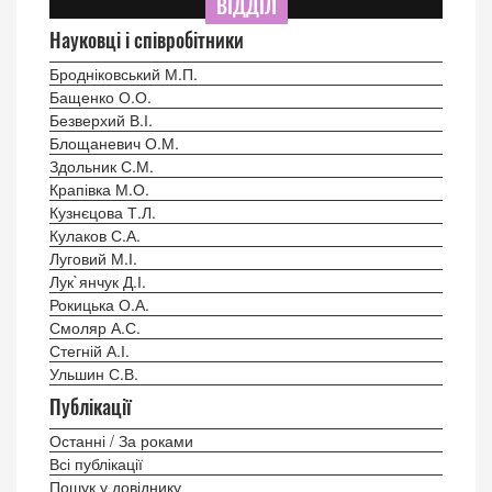
ВІДДІЛ
Науковці і співробітники
Бродніковський М.П.
Бащенко О.О.
Безверхий В.І.
Блощаневич О.М.
Здольник С.М.
Крапівка М.О.
Кузнєцова Т.Л.
Кулаков С.А.
Луговий М.І.
Лук`янчук Д.І.
Рокицька О.А.
Смоляр А.С.
Стегній А.І.
Ульшин С.В.
Публікації
Останні / За роками
Всі публікації
Пошук у довіднику