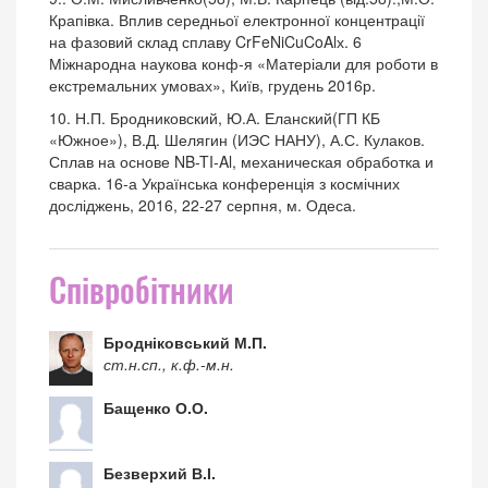
Крапівка. Вплив середньої електронної концентрації
на фазовий склад сплаву CrFeNiCuCoAlх. 6
Міжнародна наукова конф-я «Матеріали для роботи в
екстремальних умовах», Київ, грудень 2016р.
10. Н.П. Бродниковский, Ю.А. Еланский(ГП КБ
«Южное»), В.Д. Шелягин (ИЭС НАНУ), А.С. Кулаков.
Сплав на основе NB-TI-Al, механическая обработка и
сварка. 16-а Українська конференція з космічних
досліджень, 2016, 22-27 серпня, м. Одеса.
Співробітники
Бродніковський М.П.
ст.н.сп., к.ф.-м.н.
Бащенко О.О.
Безверхий В.І.