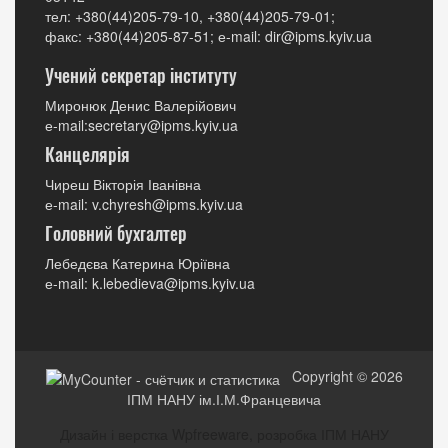
тел: +380(44)205-79-10, +380(44)205-79-01;
факс: +380(44)205-87-51; е-mail: dir@ipms.kyiv.ua
Учений секретар інституту
Миронюк Денис Валерійович
е-mail:secretary@ipms.kyiv.ua
Канцелярія
Чиреш Вікторія Іванівна
е-mail: v.chyresh@ipms.kyiv.ua
Головний бухгалтер
Лебедєва Катерина Юріївна
е-mail: k.lebedieva@ipms.kyiv.ua
Copyright © 2026
ІПМ НАНУ ім.І.М.Францевича
Дизайн і верстка Wpfreeware, розробка ІПМ НАНУ