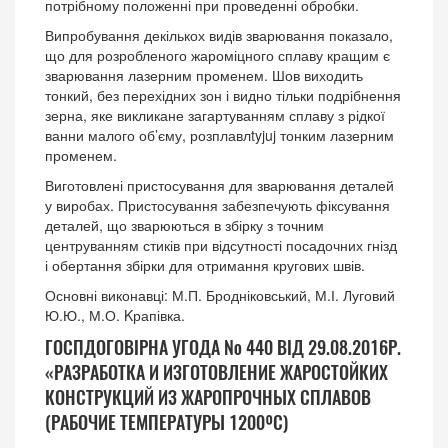
потрібному положенні при проведенні обробки.
Випробування декількох видів зварювання показало,
що для розробленого жароміцного сплаву кращим є
зварювання лазерним променем. Шов виходить
тонкий, без перехідних зон і видно тільки подрібнення
зерна, яке викликане загартуванням сплаву з рідкої
ванни малого об’єму, розплавлtyjuj тонким лазерним
променем.
Виготовлені пристосування для зварювання деталей
у виробах. Пристосування забезпечують фіксування
деталей, що зварюються в збірку з точним
центруванням стиків при відсутності посадочних гнізд
і обертання збірки для отримання кругових швів.
Основні виконавці: М.П. Бродніковський, М.І. Луговий
Ю.Ю., М.О. Kрапівка.
ГОСПДОГОВІРНА УГОДА № 440 ВІД 29.08.2016Р.
«РАЗРАБОТКА И ИЗГОТОВЛЕНИЕ ЖАРОСТОЙКИХ
КОНСТРУКЦИЙ ИЗ ЖАРОПРОЧНЫХ СПЛАВОВ
(РАБОЧИЕ ТЕМПЕРАТУРЫ 1200ºС)