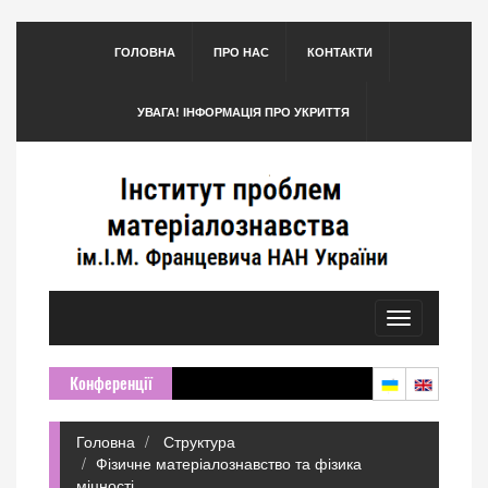
ГОЛОВНА
ПРО НАС
КОНТАКТИ
УВАГА! ІНФОРМАЦІЯ ПРО УКРИТТЯ
Toggle
navigation
Конференції
Головна
Структура
Фізичне матеріалознавство та фізика
міцності