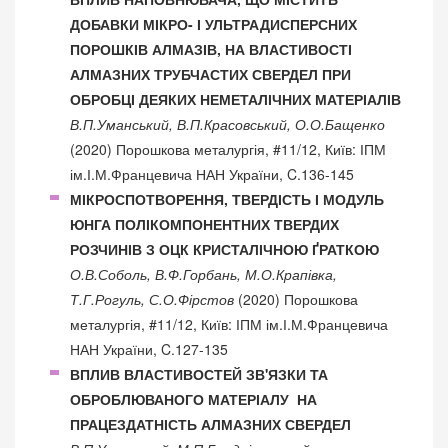
ДОБАВКИ МІКРО- І УЛЬТРАДИСПЕРСНИХ
ПОРОШКІВ АЛМАЗІВ, НА ВЛАСТИВОСТІ
АЛМАЗНИХ ТРУБЧАСТИХ СВЕРДЕЛ ПРИ
ОБРОБЦІ ДЕЯКИХ НЕМЕТАЛІЧНИХ МАТЕРІАЛІВ
В.П.Уманський, В.П.Красовський, О.О.Бащенко
(2020) Порошкова металургія, #11/12, Київ: ІПМ
ім.І.М.Францевича НАН України, C.136-145
МІКРОСПОТВОРЕННЯ, ТВЕРДІСТЬ І МОДУЛЬ
ЮНГА ПОЛІКОМПОНЕНТНИХ ТВЕРДИХ
РОЗЧИНІВ З ОЦК КРИСТАЛІЧНОЮ ҐРАТКОЮ
О.В.Соболь, В.Ф.Горбань, М.О.Крапівка,
Т.Г.Рогуль, С.О.Фірстов
(2020) Порошкова
металургія, #11/12, Київ: ІПМ ім.І.М.Францевича
НАН України, C.127-135
ВПЛИВ ВЛАСТИВОСТЕЙ ЗВ'ЯЗКИ ТА
ОБРОБЛЮВАНОГО МАТЕРІАЛУ НА
ПРАЦЕЗДАТНІСТЬ АЛМАЗНИХ СВЕРДЕЛ