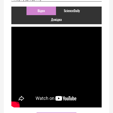
Відео
ScienceDaily
Довідка