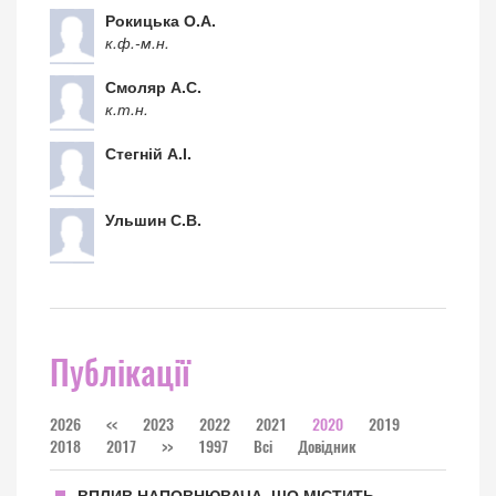
Рокицька О.А.
к.ф.-м.н.
Смоляр А.С.
к.т.н.
Стегній А.І.
Ульшин С.В.
Публікації
2026
<<
2023
2022
2021
2020
2019
2018
2017
>>
1997
Всі
Довідник
ВПЛИВ НАПОВНЮВАЧА, ЩО МІСТИТЬ