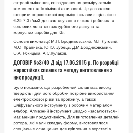
ентропії змішення, співвідношення розміру атомів
компонент та їх хімічної активності. Це дозволило
створити перспективні жароміцні сплави з щільністю
6.25-7.0 г/см3 для застосування в якості робочих та
соплових лопаток газотурбінного двигуна та
корпусних виробів для КБ.
Основні виконавці: М.П. Бродніковський, М.І. Луговий,
М.О. Крапивка, Ю.Ю. Зубець, Д.М.Бродніковський,
О.А. Рокицька, А.С.Кулаков.
ДОГОВІР №3/40-Д від 17.06.2015 р. По розробці
жаростійких сплавів та методу виготовлення з
них продукції.
Було показано, що розроблений сплав має високу
твердість і для його обробки потрібне використання
електроіскрової різки та пропжигу, а також
шліфувального інструменту з робочим матеріалом
ельбор. Алмазний інструмент швидко «засалюється» і
має меншу продуктивність. Для виготовлення деталей
ротора, які мали складну форму, виготовлялося
спеціальне оснащення для кріплення в верстаті в