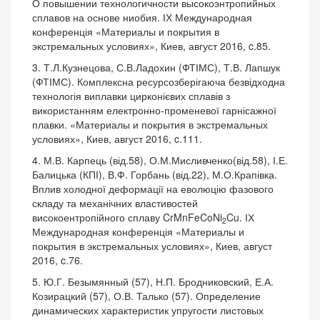
О повышении технологичности высокоэнтропийных
сплавов на основе ниобия. ІХ Международная
конференція «Материалы и покрытия в
экстремальных условиях», Киев, август 2016, c.85.
3. Т.Л.Кузнецова, С.В.Ладохин (ФТІМС), Т.В. Лапшук
(ФТІМС). Комплексна ресурсозберігаюча безвідходна
технологія виплавки цирконієвих сплавів з
використанням електронно-променевої гарнісажної
плавки. «Материалы и покрытия в экстремальных
условиях», Киев, август 2016, c.111.
4. М.В. Карпець (від.58), О.М.Мисливченко(від.58), І.Е.
Балицька (КПІ), В.Ф. Горбань (від.22), М.О.Крапівка.
Вплив холодної деформації на еволюцію фазового
складу та механічних властивостей
високоентропійного сплаву CrMnFeCoNi
Cu. ІХ
2
Международная конференція «Материалы и
покрытия в экстремальных условиях», Киев, август
2016, c.76.
5. Ю.Г. Безымянный (57), Н.П. Бродниковский, Е.А.
Козирацкий (57), О.В. Талько (57). Определение
динамических характеристик упругости листовых