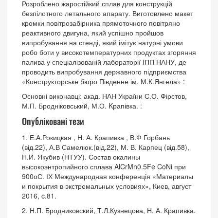
Розроблено жаростійкий сплав для конструкцій
безпілотного летального апарату. Виготовлено макет
кромки повітрозабірника прямоточного повітряно
реактивного двигуна, який успішно пройшов
випробування на стенді, який імітує натурні умови
робо боти у високотемпературних продуктах згоряння
палива у спеціалізованій лабораторії ІПП НАНУ, де
проводить випробування державного підприємства
«Конструкторське бюро Південне ім. М.К.Янгела» :
Основні виконавці: акад. НАН України С.О. Фірстов,
М.П. Бродніковський, М.О. Kрапівка. :
Опубліковані тези
1. Е.А.Рокицкая , Н. А. Крапивка , В.Ф Горбань
(від.22), А.В Самелюк.(від.22), М. В. Карпец (від.58),
Н.И. Якубив (НТУУ). Состав окалины
высокоэнтропийного сплава AlCrMn0.5Fe CoNi при
900оС. ІХ Международная конференція «Материалы
и покрытия в экстремальных условиях», Киев, август
2016, c.81.
2. Н.П. Бродниковский, Т.Л.Кузнецова, Н. А. Крапивка.