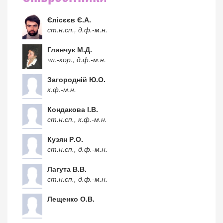
Єлісєєв Є.А.
ст.н.сп., д.ф.-м.н.
Глинчук М.Д.
чл.-кор., д.ф.-м.н.
Загородній Ю.О.
к.ф.-м.н.
Кондакова І.В.
ст.н.сп., к.ф.-м.н.
Кузян Р.О.
ст.н.сп., д.ф.-м.н.
Лагута В.В.
ст.н.сп., д.ф.-м.н.
Лещенко О.В.