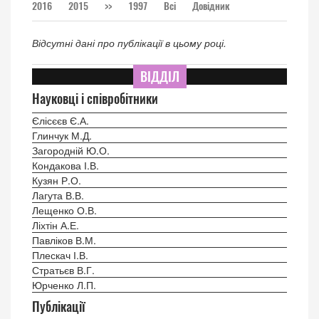
2016
2015
>>
1997
Всі
Довідник
Відсутні дані про публікації в цьому році.
ВІДДІЛ
Науковці і співробітники
Єлісєєв Є.А.
Глинчук М.Д.
Загородній Ю.О.
Кондакова І.В.
Кузян Р.О.
Лагута В.В.
Лещенко О.В.
Ліхтін А.Е.
Павліков В.М.
Плескач І.В.
Стратьєв В.Г.
Юрченко Л.П.
Публікації