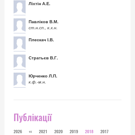
Ліхтін А.Е.
Павліков В.М.
ст.н.сп., к.х.н.
Плескач І.В.
Стратьєв В.Г.
Юрченко Л.П.
к.ф.-м.н.
Публікації
2026
<<
2021
2020
2019
2018
2017