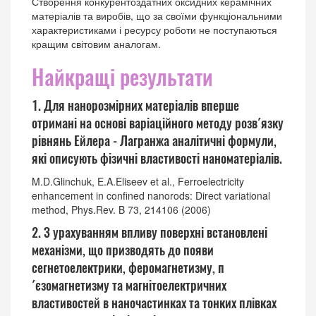
Створення конкурентоздатних оксидних керамічних
матеріалів та виробів, що за своїми функціональними
характеристиками і ресурсу роботи не поступаються
кращим світовим аналогам.
Найкращі результати
1. Для нанорозмірних матеріалів вперше
отримані на основі варіаційного методу розв´язку
рівнянь Ейлера - Лагранжа аналітичні формули,
які описують фізичні властивості наноматеріалів.
M.D.Glinchuk, E.A.Eliseev et al., Ferroelectricity
enhancement in confined nanorods: Direct variational
method, Phys.Rev. B 73, 214106 (2006)
2. З урахуванням впливу поверхні встановлені
механізми, що призводять до появи
сегнетоелектрики, феромагнетизму, п
´єзомагнетизму та магнітоелектричних
властивостей в наночастинках та тонких плівках