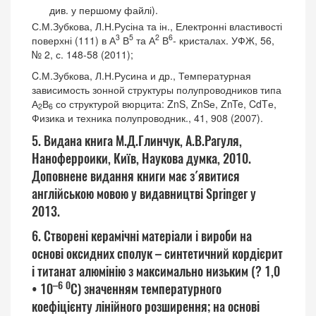
див. у першому файлі).
С.М.Зубкова, Л.Н.Русіна та ін., Електронні властивості
3
5
2
6
поверхні (111) в А
В
та А
В
- кристалах. УФЖ, 56,
№ 2, с. 148-58 (2011);
C.М.Зубкова, Л.Н.Русина и др., Температурная
зависимость зонной структуры полупроводников типа
А
В
со структурой вюрцита: ZnS, ZnSе, ZnTe, CdTе,
2
6
Физика и техника полупроводник., 41, 908 (2007).
5. Видана книга М.Д.Глинчук, А.В.Рагуля,
Наноферроики, Київ, Наукова думка, 2010.
Доповнене видання книги має з´явитися
англійською мовою у видавництві Springer у
2013.
6. Створені керамічні матеріали і вироби на
основі оксидних сполук – синтетичний кордієрит
і титанат алюмінію з максимально низьким (? 1,0
–6
0
• 10
С) значенням температурного
коефіцієнту лінійного розширення; на основі