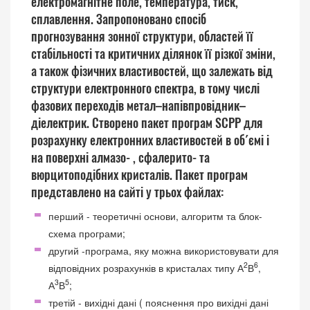
електромагнітне поле, температура, тиск,
сплавлення. Запропоновано спосіб
прогнозування зонної структури, областей її
стабільності та критичних ділянок її різкої зміни,
а також фізичних властивостей, що залежать від
структури електронного спектра, в тому числі
фазових переходів метал–напівпровідник–
діелектрик. Створено пакет програм SCPP для
розрахунку електронних властивостей в об´ємі і
на поверхні алмазо- , сфалерито- та
вюрцитоподібних кристалів. Пакет програм
представлено на сайті у трьох файлах:
перший -
теоретичні основи, алгоритм та блок-
схема програми
;
другий -
програма, яку можна використовувати для
2
6
відповідних розрахунків в кристалах типу А
В
,
3
5
А
В
;
третій -
вихідні дані ( пояснення про вихідні дані