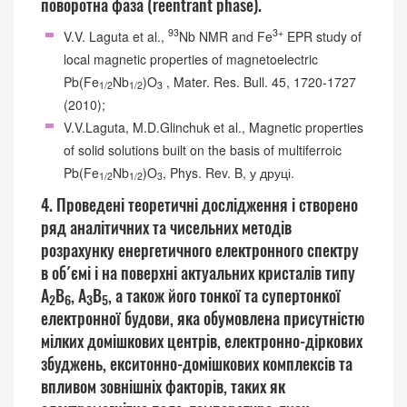
поворотна фаза (reentrant phase).
93
3+
V.V. Laguta et al.,
Nb NMR and Fe
EPR study of
local magnetic properties of magnetoelectric
Pb(Fe
Nb
)O
, Mater. Res. Bull. 45, 1720-1727
1/2
1/2
3
(2010);
V.V.Laguta, M.D.Glinchuk et al., Magnetic properties
of solid solutions built on the basis of multiferroic
Pb(Fe
Nb
)O
, Phys. Rev. B, у друці.
1/2
1/2
3
4. Проведені теоретичні дослідження і створено
ряд аналітичних та чисельних методів
розрахунку енергетичного електронного спектру
в об´ємі і на поверхні актуальних кристалів типу
А
В
, А
В
, а також його тонкої та супертонкої
2
6
3
5
електронної будови, яка обумовлена присутністю
мілких домішкових центрів, електронно-діркових
збуджень, екситонно-домішкових комплексів та
впливом зовнішніх факторів, таких як