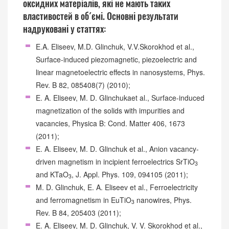
оксидних матеріалів, які не мають таких
властивостей в об´ємі. Основні результати
надруковані у статтях:
E.A. Eliseev, M.D. Glinchuk, V.V.Skorokhod et al.,
Surface-induced piezomagnetic, piezoelectric and
linear magnetoelectric effects in nanosystems, Phys.
Rev. B 82, 085408(7) (2010);
E. A. Eliseev, M. D. Glinchukaet al., Surface-induced
magnetization of the solids with impurities and
vacancies, Physica B: Cond. Matter 406, 1673
(2011);
E. A. Eliseev, M. D. Glinchuk et al., Anion vacancy-
driven magnetism in incipient ferroelectrics SrTiO
3
and KTaO
, J. Appl. Phys. 109, 094105 (2011);
3
M. D. Glinchuk, E. A. Eliseev et al., Ferroelectricity
and ferromagnetism in EuTiO
nanowires, Phys.
3
Rev. B 84, 205403 (2011);
E. A. Eliseev, M. D. Glinchuk, V. V. Skorokhod et al.,