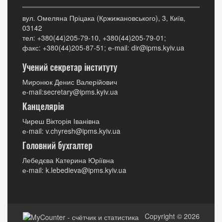
вул. Омеляна Пріцака (Кржижановського), 3, Київ,
03142
тел: +380(44)205-79-10, +380(44)205-79-01;
факс: +380(44)205-87-51; е-mail: dir@ipms.kyiv.ua
Учений секретар інституту
Миронюк Денис Валерійович
е-mail:secretary@ipms.kyiv.ua
Канцелярія
Чиреш Вікторія Іванівна
е-mail: v.chyresh@ipms.kyiv.ua
Головний бухгалтер
Лебедєва Катерина Юріївна
е-mail: k.lebedieva@ipms.kyiv.ua
Copyright © 2026