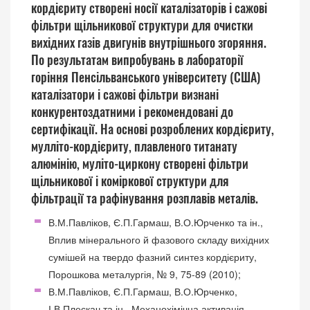
кордієриту створені носії каталізаторів і сажові
фільтри щільникової структури для очистки
вихідних газів двигунів внутрішнього згоряння.
По результатам випробувань в лабораторії
горіння Пенсільванського університету (США)
каталізатори і сажові фільтри визнані
конкурентоздатними і рекомендовані до
сертифікації. На основі розроблених кордієриту,
мулліто-кордієриту, плавленого титанату
алюмінію, муліто-циркону створені фільтри
щільникової і коміркової структури для
фільтрації та рафінування розплавів металів.
В.М.Павліков, Є.П.Гармаш, В.О.Юрченко та ін.,
Вплив мінерального й фазового складу вихідних
сумішей на твердо фазний синтез кордієриту,
Порошкова металургія, № 9, 75-89 (2010);
В.М.Павліков, Є.П.Гармаш, В.О.Юрченко,
І.В.Плескач та ін., Механохімічна активація