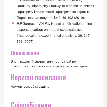
каолініту, пірофіліту і тальку та її вплив на синтез
кордієриту і властивості кордієритової кераміки,
Порошкова металургія, № 9, 89-102 (2010);
E.P.Garmash, V.N.Pavlikov et al., Oxidation of fine
dispersed carbon on the put oxide catalysts,
Theoretical and experimental chemistry, 39, 317-
321 (2007).
Оголошення
Вчені відділу 4 відкриті для пропозицій по
співробітництву з вченими України та інших країн.
Корисні посилання
Наукові розробки відділу
Співробітники