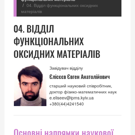
04. Відділ функціональних оксидних
матеріалів
04. ВІДДІЛ
ФУНКЦІОНАЛЬНИХ
ОКСИДНИХ МАТЕРІАЛІВ
Завідувач відділу
Єлісєєв Євген Анатолійович
старший науковий співробітник,
доктор фізико-математичних наук
e.eliseev@ipms.kyiv.ua
+380(44)4241540
Основні напрямки наукової