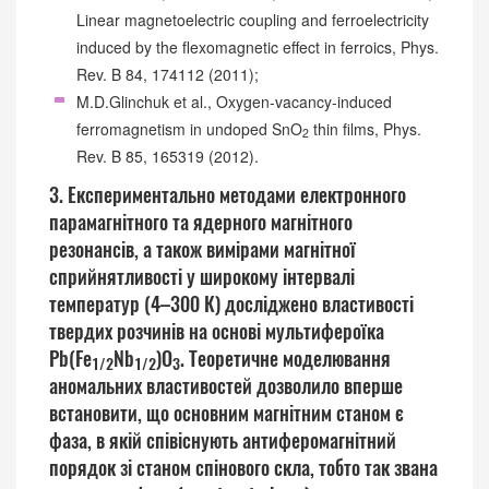
Linear magnetoelectric coupling and ferroelectricity
induced by the flexomagnetic effect in ferroics, Phys.
Rev. B 84, 174112 (2011);
M.D.Glinchuk et al., Oxygen-vacancy-induced
ferromagnetism in undoped SnO
thin films, Phys.
2
Rev. B 85, 165319 (2012).
3. Експериментально методами електронного
парамагнітного та ядерного магнітного
резонансів, а також вимірами магнітної
сприйнятливості у широкому інтервалі
температур (4–300 К) досліджено властивості
твердих розчинів на основі мультифероїка
Pb(Fe
Nb
)O
. Теоретичне моделювання
1/2
1/2
3
аномальних властивостей дозволило вперше
встановити, що основним магнітним станом є
фаза, в якій співіснують антиферомагнітний
порядок зі станом спінового скла, тобто так звана