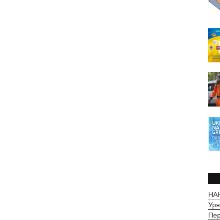
НАН
Уря
Пер