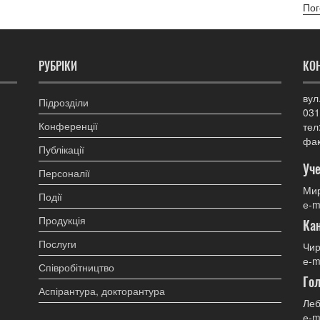
Пог
РУБРІКИ
КО
вул
Підрозділи
031
Конференції
тел
фак
Публікації
Уче
Персоналії
Мир
Події
е-m
Продукція
Ка
Послуги
Чир
е-m
Співробітництво
Гол
Аспірантура, докторантура
Леб
е-m