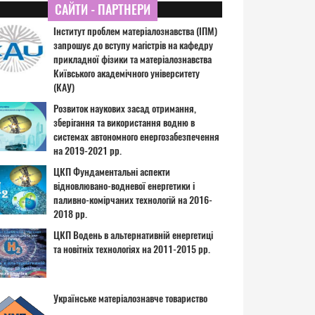
САЙТИ - ПАРТНЕРИ
Інститут проблем матеріалознавства (ІПМ)
запрошує до вступу магістрів на кафедру
прикладної фізики та матеріалознавства
Київського академічного університету
(КАУ)
Розвиток наукових засад отримання,
зберігання та використання водню в
системах автономного енергозабезпечення
на 2019-2021 рр.
ЦКП Фундаментальні аспекти
відновлювано-водневої енергетики і
паливно-комірчаних технологій на 2016-
2018 рр.
ЦКП Водень в альтернативній енергетиці
та новітніх технологіях на 2011-2015 рр.
Українське матеріалознавче товариство