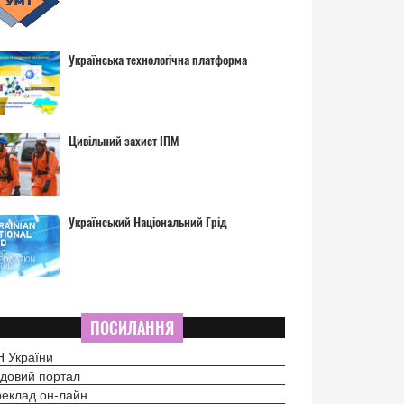
Українська технологічна платформа
Цивільний захист ІПМ
Український Національний Грід
ПОСИЛАННЯ
 України
довий портал
еклад он-лайн