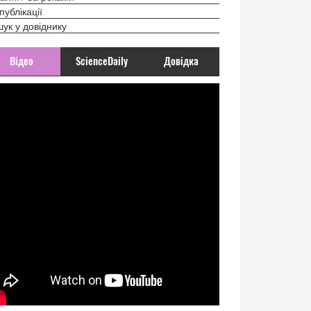
 публікації
ук у довіднику
Відео
ScienceDaily
Довідка