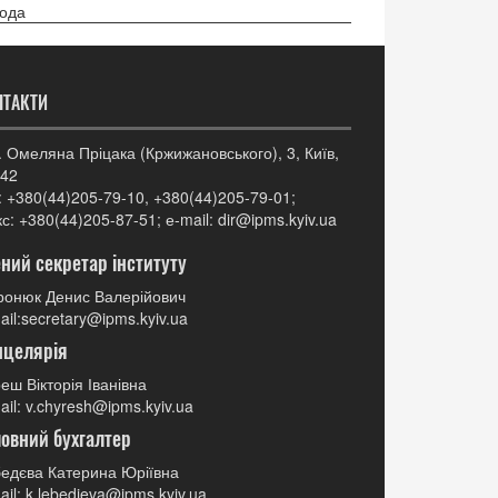
ода
НТАКТИ
. Омеляна Пріцака (Кржижановського), 3, Київ,
42
: +380(44)205-79-10, +380(44)205-79-01;
с: +380(44)205-87-51; е-mail: dir@ipms.kyiv.ua
ний секретар інституту
онюк Денис Валерійович
ail:secretary@ipms.kyiv.ua
нцелярія
еш Вікторія Іванівна
ail: v.chyresh@ipms.kyiv.ua
овний бухгалтер
едєва Катерина Юріївна
ail: k.lebedieva@ipms.kyiv.ua