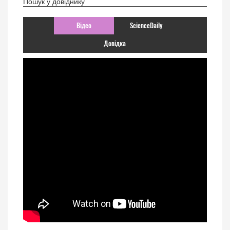
Пошук у довіднику
Відео
ScienceDaily
Довідка