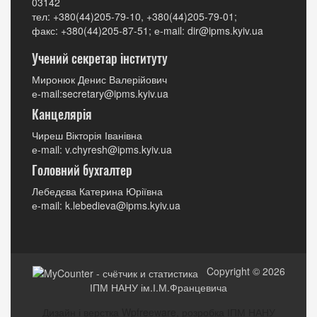
03142
тел: +380(44)205-79-10, +380(44)205-79-01;
факс: +380(44)205-87-51; е-mail: dir@ipms.kyiv.ua
Учений секретар інституту
Миронюк Денис Валерійович
е-mail:secretary@ipms.kyiv.ua
Канцелярія
Чиреш Вікторія Іванівна
е-mail: v.chyresh@ipms.kyiv.ua
Головний бухгалтер
Лебедєва Катерина Юріївна
е-mail: k.lebedieva@ipms.kyiv.ua
Copyright © 2026
ІПМ НАНУ ім.І.М.Францевича
Дизайн і верстка Wpfreeware, розробка ІПМ НАНУ