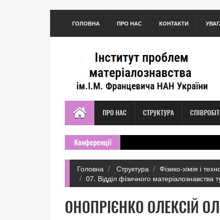
ГОЛОВНА
ПРО НАС
КОНТАКТИ
УВАГ
ПРО НАС
СТРУКТУРА
СПІВРОБІ
Конференції
Головна
Структура
Фізико-хімія і тех
07. Відділ фізичного матеріалознавства 
ОНОПРІЄНКО ОЛЕКСІЙ О