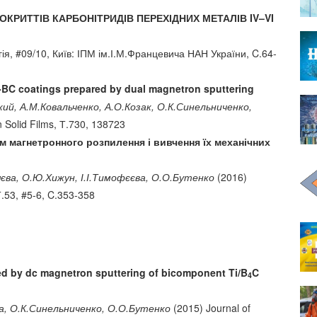
ОКРИТТІВ КАРБОНІТРИДІВ ПЕРЕХІДНИХ МЕТАЛІВ IV–VI
я, #09/10, Київ: ІПМ ім.І.М.Францевича НАН України, C.64-
i-BC coatings prepared by dual magnetron sputtering
кий, А.М.Ковальченко, А.О.Козак, О.К.Синельниченко,
 Solid Films, Т.730, 138723
ом магнетронного розпилення і вивчення їх механічних
яєва, О.Ю.Хижун, І.І.Тимофєєва, О.О.Бутенко
(2016)
.53, #5-6, C.353-358
ted by dc magnetron sputtering of bicomponent Ti/B
C
4
ва, О.К.Синельниченко, О.О.Бутенко
(2015) Journal of