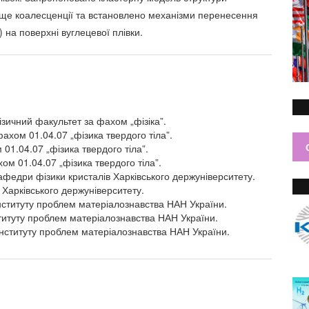
ще коалесценції та встановлено механізми перенесення
) на поверхні вуглецевої плівки.
ізичний факультет за фахом „фізіка”.
ахом 01.04.07 „фізика твердого тіла”.
01.04.07 „фізика твердого тіла”.
ом 01.04.07 „фізика твердого тіла”.
федри фізики кристалів Харківського держуніверситету.
 Харківського держуніверситету.
нституту проблем матеріалознавства НАН України.
титуту проблем матеріалознавства НАН України.
 Інституту проблем матеріалознавства НАН України.