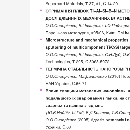
Superhard Materials, Т.37, #1, C.14-20
ОТРИМАННЯ ПЛІВОК Ti–Al–Si–B–N МЕ
ДОСЛІДЖЕННЯ ЇХ МЕХАНІЧНИХ ВЛАСТИ
О.О.Онопрієнко, В.І.Іващенко, І.О.Подчерн
Порошкова металургія, #05/06, Київ: ІПМ і
Microstructure and mechanical properties 
sputtering of multicomponent Ti/C/Si targe
О.О.Онопрієнко, В.І.Іващенко, С.Н.Дуб, О.
Technologies, Т.205, C.5068-5072
ТЕРМІЧНА СТАБІЛЬНІСТЬ НАНОРОЗМІРН
О.О.Онопрієнко, М.І.Даниленко
(2010) Поро
НАН України, C.66-71
Вплив товщини металевих наноплівок, на
подальшого їх зварювання і пайки, на стр
зварних та паяних з"єднань
†Ю.В.Найдіч, І.І.Габ, Б.Д.Костюк, Т.В.Стец
О.О.Онопрієнко
(2005) Адгезія розплавів і 
України, C.69