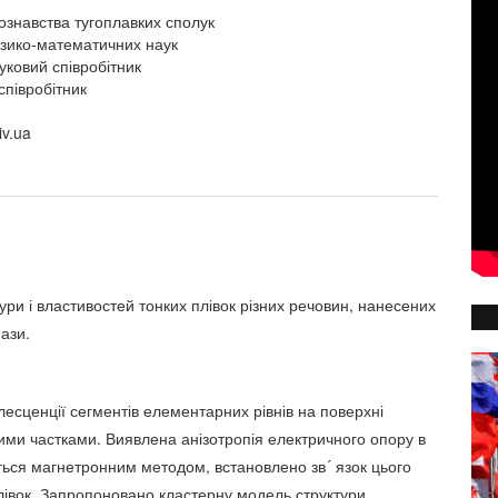
лознавства тугоплавких сполук
ізико-математичних наук
уковий співробітник
співробітник
iv.ua
ри і властивостей тонких плівок різних речовин, нанесених
ази.
есценції сегментів елементарних рівнів на поверхні
вими частками. Виявлена анізотропія електричного опору в
ься магнетронним методом, встановлено зв´ язок цього
лівок. Запропоновано кластерну модель структури