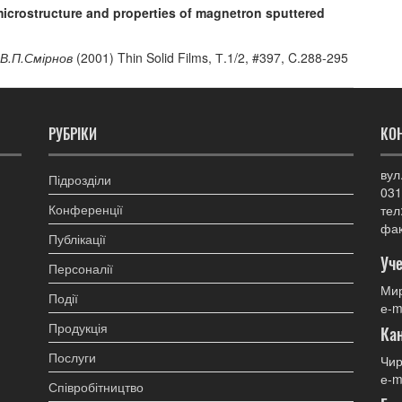
 microstructure and properties of magnetron sputtered
 В.П.Смірнов
(2001) Thin Solid Films, Т.1/2, #397, C.288-295
РУБРІКИ
КО
вул
Підрозділи
031
Конференції
тел
фак
Публікації
Уче
Персоналії
Мир
Події
е-m
Продукція
Ка
Послуги
Чир
е-m
Співробітництво