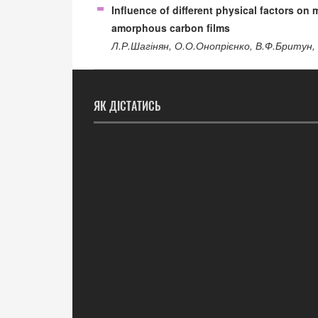
Influence of different physical factors on
amorphous carbon films
Л.Р.Шагінян, О.О.Онопрієнко, В.Ф.Бритун,
ЯК ДІСТАТИСЬ