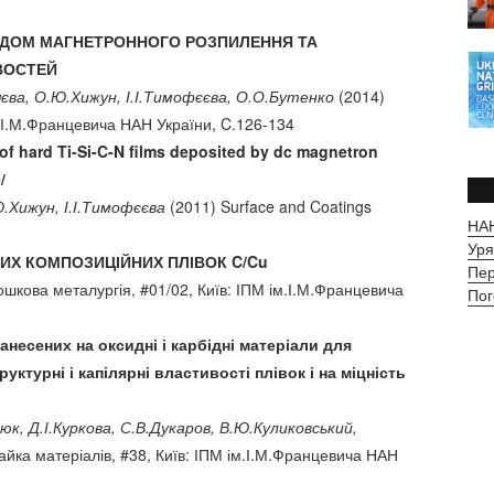
ТОДОМ МАГНЕТРОННОГО РОЗПИЛЕННЯ ТА
ВОСТЕЙ
яєва, О.Ю.Хижун, І.І.Тимофєєва, О.О.Бутенко
(2014)
м.І.М.Францевича НАН України, C.126-134
of hard Ti-Si-C-N films deposited by dc magnetron
/
Ю.Хижун, І.І.Тимофєєва
(2011) Surface and Coatings
НАН
Уря
ИХ КОМПОЗИЦІЙНИХ ПЛІВОК C/Cu
Пер
шкова металургія, #01/02, Київ: ІПМ ім.І.М.Францевича
Пог
несених на оксидні і карбідні матеріали для
уктурні і капілярні властивості плівок і на міцність
юк, Д.І.Куркова, С.В.Дукаров, В.Ю.Куликовський,
пайка матеріалів, #38, Київ: ІПМ ім.І.М.Францевича НАН