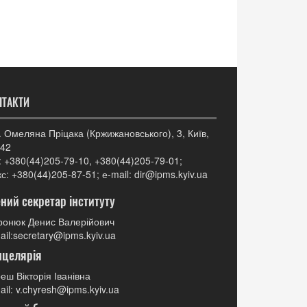
НТАКТИ
. Омеляна Пріцака (Кржижановського), 3, Київ,
42
: +380(44)205-79-10, +380(44)205-79-01;
с: +380(44)205-87-51; е-mail: dir@ipms.kyiv.ua
ний секретар інституту
онюк Денис Валерійович
ail:secretary@ipms.kyiv.ua
нцелярія
еш Вікторія Іванівна
ail: v.chyresh@ipms.kyiv.ua