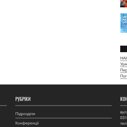
НАН
Уря
Пер
Пог
РУБРІКИ
КО
вул
Підрозділи
031
Конференції
тел