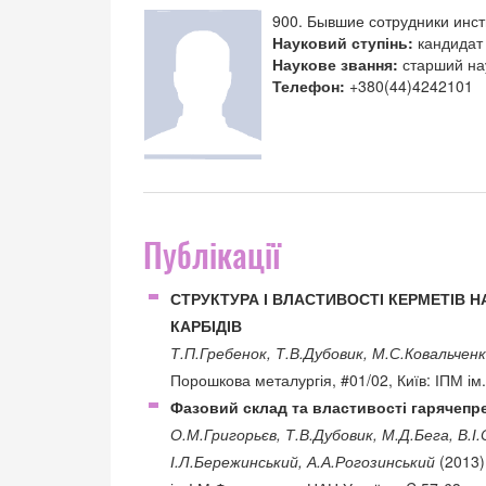
900. Бывшие сотрудники инст
Науковий ступінь:
кандидат 
Наукове звання:
старший на
Телефон:
+380(44)4242101
Публікації
СТРУКТУРА І ВЛАСТИВОСТІ КЕРМЕТІВ Н
КАРБІДІВ
Т.П.Гребенок, Т.В.Дубовик, М.С.Ковальченк
Порошкова металургія, #01/02, Київ: ІПМ і
Фазовий склад та властивості гарячепр
О.М.Григорьєв, Т.В.Дубовик, М.Д.Бега, В.І
І.Л.Бережинський, А.А.Рогозинський
(2013)