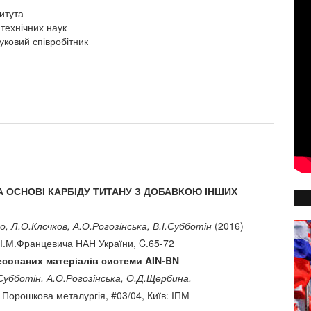
итута
технічних наук
уковий співробітник
А ОСНОВІ КАРБІДУ ТИТАНУ З ДОБАВКОЮ ІНШИХ
о, Л.О.Клочков, А.О.Рогозінська, В.І.Субботін
(2016)
м.І.М.Францевича НАН України, C.65-72
есованих матеріалів системи AIN-BN
.Субботін, А.О.Рогозінська, О.Д.Щербина,
 Порошкова металургія, #03/04, Київ: ІПМ