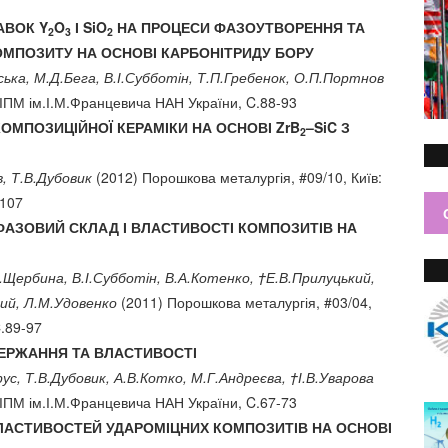
АВОК Y
O
І SiO
НА ПРОЦЕСИ ФАЗОУТВОРЕННЯ ТА
2
3
2
МПОЗИТУ НА ОСНОВІ КАРБОНІТРИДУ БОРУ
ська, М.Д.Бега, В.І.Субботін, Т.П.Гребенок, О.П.Портнов
 ІПМ ім.І.М.Францевича НАН України, C.88-93
ОМПОЗИЦІЙНОЇ КЕРАМІКИ НА ОСНОВІ ZrB
–SiC З
2
, Т.В.Дубовик
(2012) Порошкова металургія, #09/10, Київ:
-107
ФАЗОВИЙ СКЛАД І ВЛАСТИВОСТІ КОМПОЗИТІВ НА
.Щербина, В.І.Субботін, В.А.Котенко, †Е.В.Прилуцький,
кий, Л.М.Удовенко
(2011) Порошкова металургія, #03/04,
C.89-97
ДЕРЖАННЯ ТА ВЛАСТИВОСТІ
с, Т.В.Дубовик, А.В.Котко, М.Г.Андреєва, †І.В.Уварова
 ІПМ ім.І.М.Францевича НАН України, C.67-73
ЛАСТИВОСТЕЙ УДАРОМІЦНИХ КОМПОЗИТІВ НА ОСНОВІ