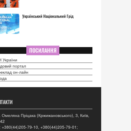
Український Національний Грід
ПОСИЛАННЯ
 України
довий портал
еклад он-лайн
ода
НТАКТИ
. Омеляна Пріцака (Кржижановського), 3, Київ,
42
: +380(44)205-79-10, +380(44)205-79-01;