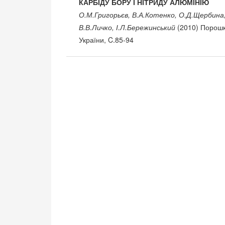
КАРБІДУ БОРУ І НІТРИДУ АЛЮМІНІЮ
О.М.Григорьєв, В.А.Котенко, О.Д.Щербина, 
В.В.Личко, І.Л.Бережинський
(2010) Порошко
України, C.85-94