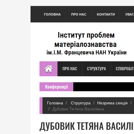
ГОЛОВНА
ПРО НАС
КОНТАКТИ
УВАГ
ПРО НАС
СТРУКТУРА
СПІВРОБІ
Конференції
Головна
Структура
Незрима секція
Дубовик Тетяна Василівна
ДУБОВИК ТЕТЯНА ВАСИЛ