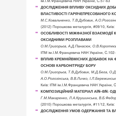
ім.І.М.Францевича НАН України, C.57-63
ДОСЛІДЖЕННЯ ВПЛИВУ ОКСИДНИХ ДОБ
ВЛАСТИВОСТІ ГАРЯЧЕПРЕСОВАНОГО КО
М.С.Ковальченко, Т.В.Дубовик, А.О.Рогозін
(2012) Порошкова металургія, #09/10, Київ:
ОСОБЛИВОСТІ МІЖФАЗНОЇ ВЗАЄМОДІЇ К
ОКСИДНИМИ РОЗПЛАВАМИ
О.М.Григорьєв, А.Д.Панасюк, О.В.Коротеєв
ІПМ ім.І.М.Францевича НАН України, C.102
ВПЛИВ КРЕМНІЙВМІСНИХ ДОБАВОК НА 
ОСНОВІ КАРБОНІТРИДУ БОРУ
О.М.Григорьєв, Т.В.Дубовик, М.Д.Бега, О.Д
А.О.Рогозінська, В.В.Личко, І.Л.Бережинсь
Київ: ІПМ ім.І.М.Францевича НАН України, 
КОМПОЗИЦІЙНИЙ МАТЕРІАЛ АlN–ВN: О
Г.М.Макаренко, Л.А.Крушинська, В.Б.Федору
(2010) Порошкова металургія, #11/12, Київ:
ДОСЛІДЖЕННЯ УМОВ ОДЕРЖАННЯ ТА В