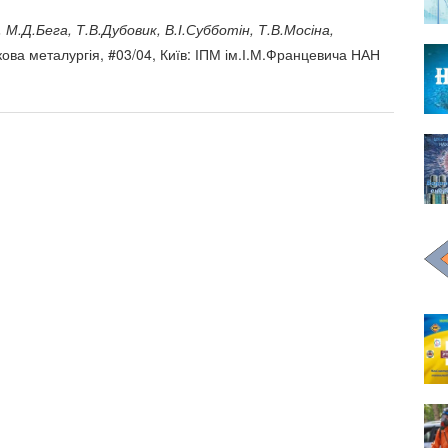
М.Д.Бега, Т.В.Дубовик, В.І.Субботін, Т.В.Мосіна,
ва металургія, #03/04, Київ: ІПМ ім.І.М.Францевича НАН