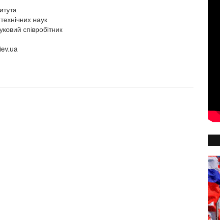
итута
технічних наук
уковий співробітник
iev.ua