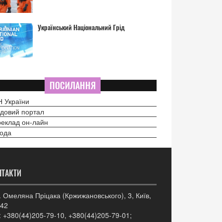
Український Національний Грід
ПОСИЛАННЯ
 України
довий портал
еклад он-лайн
ода
НТАКТИ
. Омеляна Пріцака (Кржижановського), 3, Київ,
42
: +380(44)205-79-10, +380(44)205-79-01;