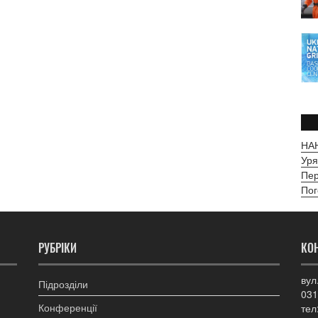
НАН
Уря
Пер
Пог
РУБРІКИ
КО
вул
Підрозділи
031
Конференції
тел