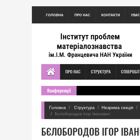
ГОЛОВНА
ПРО НАС
КОНТАКТИ
УВАГ
ПРО НАС
СТРУКТУРА
СПІВРОБІ
Конференції
Головна
Структура
Незрима секція
Бєлобородов Ігор Іванович
БЄЛОБОРОДОВ ІГОР ІВА