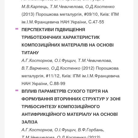
М.В.Карпець, Т.М.Чевичелова, О.Д.Костенко
(2013) Порошкова металургія, #09/10, Київ: ІПМ
ім.І.М.Францевича НАН України, C.47-55
ПЕРСПЕКТИВИ ПІДВИЩЕННЯ
ТРИБОТЕХНІЧНИХ ХАРАКТЕРИСТИК
КОМПОЗИЦІЙНИХ МАТЕРІАЛІВ НА ОСНОВІ
ТИТАНУ
А.Г.Косторнов, О.І.Фущич, Т.М.Чевичелова,
В.Т.Варченко, О.Д.Костенко
(2012) Порошкова
металургія, #11/12, Київ: ІПМ ім.І.М.Францевича
НАН України, C.88-99
ВПЛИВ ПАРАМЕТРIВ СУХОГО ТЕРТЯ НА
ФОРМУВАННЯ ВТОРИННИХ СТРУКТУР У ЗОНI
ТРИБОСИНТЕЗУ КОМПОЗИЦIЙНОГО
АНТИФРИКЦIЙНОГО МАТЕРIАЛУ НА ОСНОВI
ЗАЛІЗА
А.Г.Косторнов, О.І.Фущич, В.Ф.Горбань,
Т.М.Чевичелова, О.Д.Костенко
(2012)