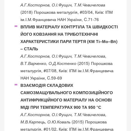
А.Г.Косторнов, О.І.Фущич, Т.М.Чевичелова
(2018) Порошкова металургія, #03/04, Київ: ІПМ
ім.І.М.Францевича НАН України, C.71-76
ВПЛИВ МАТЕРІАЛУ КОНТРТІЛА ТА ШВИДКОСТІ
ЙОГО КОВЗАННЯ НА ТРИБОТЕХНІЧНІ
ХАРАКТЕРИСТИКИ ПАРИ ТЕРТЯ (КМ Ті–Мо–Вn)
– СТАЛЬ
А.Г.Косторнов, О.І.Фущич, Т.М.Чевичелова,
В.Т.Варченко, О.Д.Костенко
(2015) Порошкова
металургія, #07/08, Київ: ІПМ ім.І.М.Францевича
НАН України, C.59-69
ВЗАЄМОДІЯ СКЛАДОВИХ
САМОЗМАЩУВАЛЬНОГО КОМПОЗИЦІЙНОГО
АНТИФРИКЦІЙНОГО МАТЕРІАЛУ НА ОСНОВІ
МІДІ ПРИ ТЕМПЕРАТУРАХ 900 ТА 950 °С
А.Г.Косторнов, О.І.Фущич, Т.М.Чевичелова,
М.В.Карпець, О.Ю.Коваль
(2015) Порошкова
металургія, #01/02, Київ: ІПМ ім.І.М.Францевича