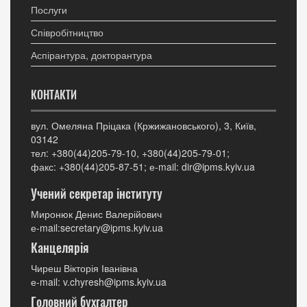
Послуги
Співробітництво
Аспірантура, докторантура
КОНТАКТИ
вул. Омеляна Пріцака (Кржижановського), 3, Київ,
03142
тел: +380(44)205-79-10, +380(44)205-79-01;
факс: +380(44)205-87-51; е-mail: dir@ipms.kyiv.ua
Учений секретар інституту
Миронюк Денис Валерійович
е-mail:secretary@ipms.kyiv.ua
Канцелярія
Чиреш Вікторія Іванівна
е-mail: v.chyresh@ipms.kyiv.ua
Головний бухгалтер