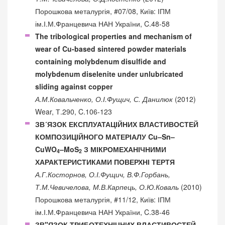
Порошкова металургія, #07/08, Київ: ІПМ
ім.І.М.Францевича НАН України, C.48-58
The tribological properties and mechanism of
wear of Cu-based sintered powder materials
containing molybdenum disulfide and
molybdenum diselenite under unlubricated
sliding against copper
А.М.Ковальченко, О.І.Фущич, С. Данилюк
(2012)
Wear, Т.290, C.106-123
ЗВ´ЯЗОК ЕКСПЛУАТАЦІЙНИХ ВЛАСТИВОСТЕЙ
КОМПОЗИЦІЙНОГО МАТЕРІАЛУ Cu–Sn–
CuWO
–MoS
З МІКРОМЕХАНІЧНИМИ
4
2
ХАРАКТЕРИСТИКАМИ ПОВЕРХНІ ТЕРТЯ
А.Г.Косторнов, О.І.Фущич, В.Ф.Горбань,
Т.М.Чевичелова, М.В.Карпець, О.Ю.Коваль
(2010)
Порошкова металургія, #11/12, Київ: ІПМ
ім.І.М.Францевича НАН України, C.38-46
ЗВ"ЯЗОК ТРИБОТЕХНІЧНИХ ВЛАСТИВОСТЕЙ