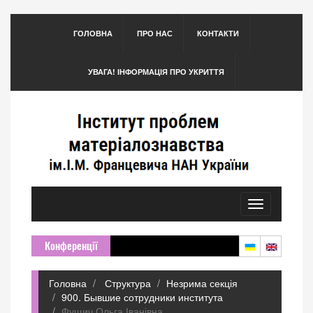
ГОЛОВНА
ПРО НАС
КОНТАКТИ
УВАГА! ІНФОРМАЦІЯ ПРО УКРИТТЯ
Toggle
navigation
Конференції
Головна
Структура
Незрима секція
900. Бывшие сотрудники института
Фущич Ольга Іванівна