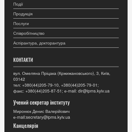
Події
Продукція
Послуги
Співробітництво
Аспірантура, докторантура
КОНТАКТИ
вул. Омеляна Пріцака (Кржижановського), 3, Київ,
03142
тел: +380(44)205-79-10, +380(44)205-79-01;
факс: +380(44)205-87-51; е-mail: dir@ipms.kyiv.ua
Учений секретар інституту
Миронюк Денис Валерійович
е-mail:secretary@ipms.kyiv.ua
Канцелярія