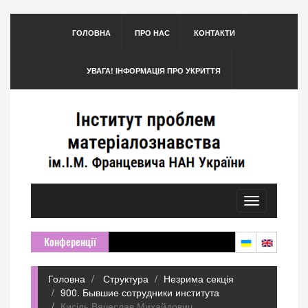
ГОЛОВНА
ПРО НАС
КОНТАКТИ
УВАГА! ІНФОРМАЦІЯ ПРО УКРИТТЯ
Toggle
navigation
Конференції
Головна
Структура
Незрима секція
900. Бывшие сотрудники института
Кисіль Вячеслав Михайлович