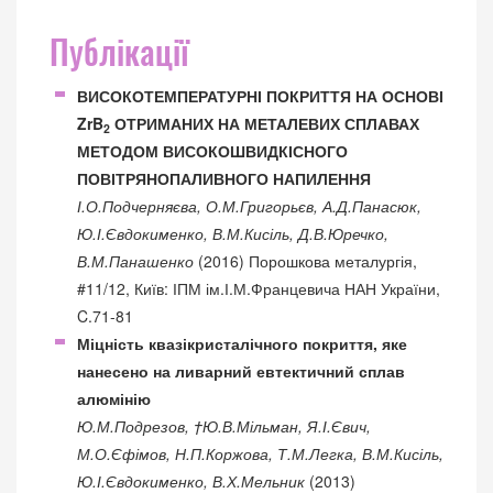
Публікації
ВИСОКОТЕМПЕРАТУРНІ ПОКРИТТЯ НА ОСНОВІ
ZrB
ОТРИМАНИХ НА МЕТАЛЕВИХ СПЛАВАХ
2
МЕТОДОМ ВИСОКОШВИДКІСНОГО
ПОВІТРЯНОПАЛИВНОГО НАПИЛЕННЯ
І.О.Подчерняєва, О.М.Григорьєв, А.Д.Панасюк,
Ю.І.Євдокименко, В.М.Кисіль, Д.В.Юречко,
В.М.Панашенко
(2016) Порошкова металургія,
#11/12, Київ: ІПМ ім.І.М.Францевича НАН України,
C.71-81
Міцність квазікристалічного покриття, яке
нанесено на ливарний евтектичний сплав
алюмінію
Ю.М.Подрезов, †Ю.В.Мільман, Я.І.Євич,
М.О.Єфімов, Н.П.Коржова, Т.М.Легка, В.М.Кисіль,
Ю.І.Євдокименко, В.Х.Мельник
(2013)