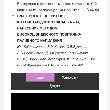
Електронна мікроскопія і міцність матеріалів, #19,
Київ: ІПМ ім.І.М.Францевича НАН України, C.44-50
ВЛАСТИВОСТІ ПОКРИТТІВ З
ІНТЕРМЕТАЛІДНИХ З´ЄДНАНЬ Ni–Al,
НАНЕСЕНИХ МЕТОДОМ
ВИСОКОШВИДКІСНОГО ПОВІТРЯНО-
ПАЛИВНОГО НАПИЛЕННЯ
Ю.І.Євдокименко, В.М.Кисіль, С.В.Бучаков,
А.О.Рогозінська, Д.З.Юрченко, Р.В.Литвин
(2010) Порошкова металургія, #11/12, Київ: ІПМ
ім.І.М.Францевича НАН України, C.54-62
Відео
ScienceDaily
Довідка