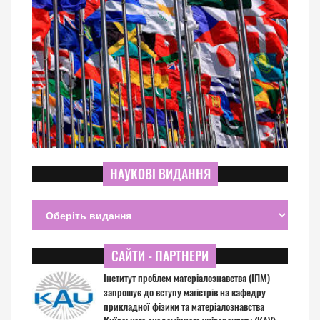
НАУКОВІ ВИДАННЯ
САЙТИ - ПАРТНЕРИ
Інститут проблем матеріалознавства (ІПМ)
запрошує до вступу магістрів на кафедру
прикладної фізики та матеріалознавства