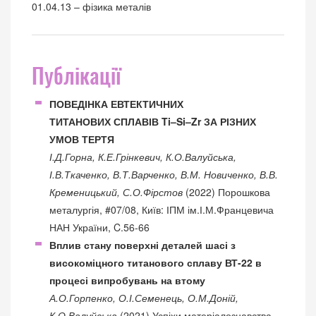
01.04.13 – фізика металів
Публікації
ПОВЕДІНКА ЕВТЕКТИЧНИХ
ТИТАНОВИХ СПЛАВІВ Ti–Si–Zr ЗА РІЗНИХ
УМОВ ТЕРТЯ
І.Д.Горна, К.Е.Грінкевич, К.О.Валуйська,
І.В.Ткаченко, В.Т.Варченко, В.М. Новиченко, В.В.
Кременицький, С.О.Фірстов
(2022) Порошкова
металургія, #07/08, Київ: ІПМ ім.І.М.Францевича
НАН України, C.56-66
Вплив стану поверхні деталей шасі з
високоміцного титанового сплаву ВТ-22 в
процесі випробувань на втому
А.О.Горпенко, О.І.Семенець, О.М.Доній,
К.О.Валуйська
(2021) Успіхи матеріалознавства,