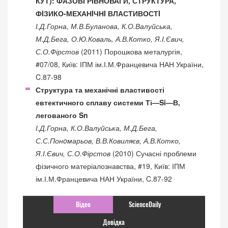
КУТ): ФАЗОВI РIВНОВАГИ, СТРУКТУРА,
ФIЗИКО-МЕХАНIЧНI ВЛАСТИВОСТI
І.Д.Горна, М.В.Буланова, К.О.Валуйська,
М.Д.Бега, О.Ю.Коваль, А.В.Котко, Я.І.Євич,
С.О.Фірстов
(2011) Порошкова металургія,
#07/08, Київ: ІПМ ім.І.М.Францевича НАН України,
C.87-98
Структура та механічні властивості
евтектичного сплаву системи Ті—Si—В,
легованого Sn
І.Д.Горна, К.О.Валуйська, М.Д.Бега,
С.С.Понoмарьов, В.В.Ковиляєв, А.В.Котко,
Я.І.Євич, С.О.Фірстов
(2010) Сучасні проблеми
фізичного матеріалознавства, #19, Київ: ІПМ
ім.І.М.Францевича НАН України, C.87-92
Відео
ScienceDaily
Довідка