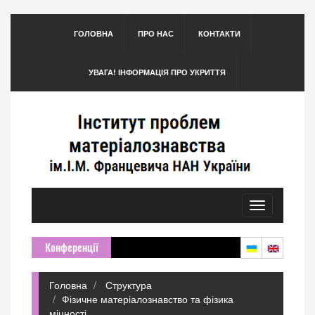
ГОЛОВНА
ПРО НАС
КОНТАКТИ
УВАГА! ІНФОРМАЦІЯ ПРО УКРИТТЯ
Toggle
navigation
Конференції
Головна
Структура
Фізичне матеріалознавство та фізика
міцності