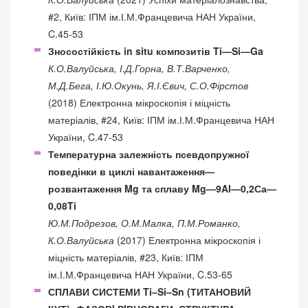
#2, Київ: ІПМ ім.І.М.Францевича НАН України,
C.45-53
Зносостійкість in situ композитів Ti—Si—Ga
К.О.Валуйська, І.Д.Горна, В.Т.Варченко,
М.Д.Бега, І.Ю.Окунь, Я.І.Євич, С.О.Фірстов
(2018) Електронна мікроскопія і міцність
матеріалів, #24, Київ: ІПМ ім.І.М.Францевича НАН
України, C.47-53
Температурна залежність псевдопружної
поведінки в циклі навантаження—
розвантаження Mg та сплаву Mg—9Al—0,2Са—
0,08Ti
Ю.М.Подрезов, О.М.Малка, П.М.Романко,
К.О.Валуйська
(2017) Електронна мікроскопія і
міцність матеріалів, #23, Київ: ІПМ
ім.І.М.Францевича НАН України, C.53-65
СПЛАВИ СИСТЕМИ Ti–Si–Sn (ТИТАНОВИЙ