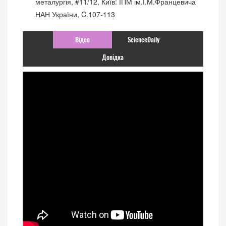
металургія, #11/12, Київ: ІПМ ім.І.М.Францевича
НАН України, C.107-113
Відео
ScienceDaily
Довідка