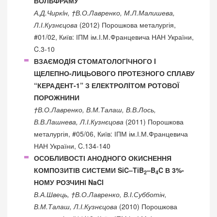
ВОЛЬФРАМУ
А.Д.Чиркiн, †В.О.Лавренко, М.Л.Малишева,
Л.І.Кузнєцова
(2012) Порошкова металургія,
#01/02, Київ: ІПМ ім.І.М.Францевича НАН України,
C.3-10
ВЗАЄМОДIЯ СТОМАТОЛОГIЧНОГО I
ЩЕЛЕПНО-ЛИЦЬОВОГО ПРОТЕЗНОГО СПЛАВУ
“КЕРАДЕНТ-1” З ЕЛЕКТРОЛIТОМ РОТОВОЇ
ПОРОЖНИНИ
†В.О.Лавренко, В.М.Талаш, В.В.Лось,
В.В.Лашнева, Л.І.Кузнєцова
(2011) Порошкова
металургія, #05/06, Київ: ІПМ ім.І.М.Францевича
НАН України, C.134-140
ОСОБЛИВОСТІ АНОДНОГО ОКИСНЕННЯ
КОМПОЗИТІВ СИСТЕМИ SiC–TiB
–B
C В 3%-
2
4
НОМУ РОЗЧИНІ NaCl
В.А.Швець, †В.О.Лавренко, В.І.Субботін,
В.М.Талаш, Л.І.Кузнєцова
(2010) Порошкова