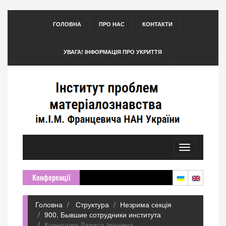
ГОЛОВНА
ПРО НАС
КОНТАКТИ
УВАГА! ІНФОРМАЦІЯ ПРО УКРИТТЯ
Toggle
navigation
Конференції
Головна
Структура
Незрима секція
900. Бывшие сотрудники института
Кузнєцова Лариса Іванівна