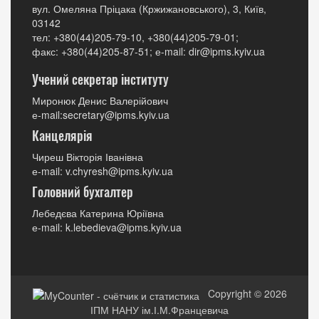
вул. Омеляна Пріцака (Кржижановського), 3, Київ,
03142
тел: +380(44)205-79-10, +380(44)205-79-01;
факс: +380(44)205-87-51; е-mail: dir@ipms.kyiv.ua
Учений секретар інституту
Миронюк Денис Валерійович
е-mail:secretary@ipms.kyiv.ua
Канцелярія
Чиреш Вікторія Іванівна
е-mail: v.chyresh@ipms.kyiv.ua
Головний бухгалтер
Лебедєва Катерина Юріївна
е-mail: k.lebedieva@ipms.kyiv.ua
Copyright © 2026
ІПМ НАНУ ім.І.М.Францевича