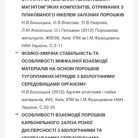
МАГНІТОМ"ЯКИХ КОМПОЗИТІВ, ОТРИМАНИХ З
ПЛАКОВАНОГО НІКЕЛЕМ ЗАЛІЗНИХ ПОРОШКІВ
Н.В.Бошицька, О.В.Власова, †І.В.Уварова,
Л.М.Апінінська, О.І.Гетьман
(2012) Порошкова
металургія, #05/06, Київ: ІПМ ім.І.М.Францевича
НАН України, C.3-11
ФІЗИКО-ХІМІЧНА СТАБІЛЬНІСТЬ ТА
ОСОБЛИВОСТІ МІЖФАЗНОЇ ВЗАЄМОДІЇ
МАТЕРІАЛІВ НА ОСНОВІ ПОРОШКІВ
ТУГОПЛАВКИХ НІТРИДІВ З БІОЛОГІЧНИМИ
СЕРЕДОВИЩАМИ ОРГАНІЗМУ
Н.В.Бошицька
(2012) Адгезія розплавів і пайка
матеріалів, #45, Київ: ІПМ ім.І.М.Францевича НАН
України, C.22-33
ОСОБЛИВОСТI ВЗАЄМОДIЇ ПОРОШКIВ
КАРБОНIЛЬНОГО ЗАЛIЗА РIЗНОЇ
ДИСПЕРСНОСТI З БIОЛОГIЧНИМИ ТА
НЕОРГАНIЧНИМИ СЕРЕДОВИЩАМИ