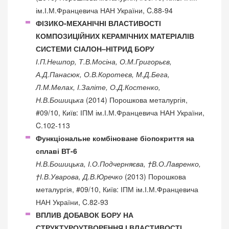
ім.І.М.Францевича НАН України, C.88-94
ФІЗИКО-МЕХАНІЧНІ ВЛАСТИВОСТІ
КОМПОЗИЦІЙНИХ КЕРАМІЧНИХ МАТЕРІАЛІВ
СИСТЕМИ СІАЛОН–НІТРИД БОРУ
І.П.Нешпор, Т.В.Мосіна, О.М.Григорьєв,
А.Д.Панасюк, О.В.Коротеєв, М.Д.Бега,
Л.М.Мелах, І.Заліте, О.Д.Костенко,
Н.В.Бошицька
(2014) Порошкова металургія,
#09/10, Київ: ІПМ ім.І.М.Францевича НАН України,
C.102-113
Функціональне комбіноване біопокриття на
сплаві ВТ-6
Н.В.Бошицька, І.О.Подчерняєва, †В.О.Лавренко,
†І.В.Уварова, Д.В.Юречко
(2013) Порошкова
металургія, #09/10, Київ: ІПМ ім.І.М.Францевича
НАН України, C.82-93
ВПЛИВ ДОБАВОК БОРУ НА
СТРУКТУРОУТВОРЕННЯ І ВЛАСТИВОСТІ