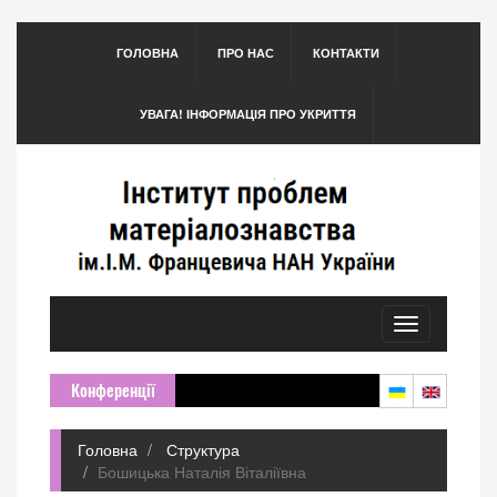
ГОЛОВНА
ПРО НАС
КОНТАКТИ
УВАГА! ІНФОРМАЦІЯ ПРО УКРИТТЯ
Toggle
navigation
Конференції
Головна
Структура
Бошицька Наталія Віталіївна