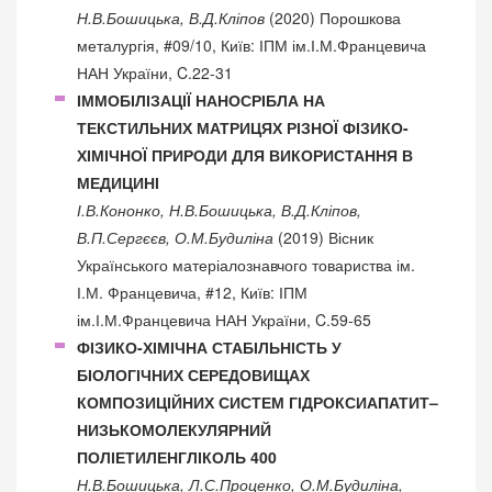
Н.В.Бошицька, В.Д.Кліпов
(2020) Порошкова
металургія, #09/10, Київ: ІПМ ім.І.М.Францевича
НАН України, C.22-31
ІММОБІЛІЗАЦІЇ НАНОСРІБЛА НА
ТЕКСТИЛЬНИХ МАТРИЦЯХ РІЗНОЇ ФІЗИКО-
ХІМІЧНОЇ ПРИРОДИ ДЛЯ ВИКОРИСТАННЯ В
МЕДИЦИНІ
І.В.Кононко, Н.В.Бошицька, В.Д.Кліпов,
В.П.Сергєєв, О.М.Будиліна
(2019) Вісник
Українського матеріалознавчого товариства ім.
І.М. Францевича, #12, Київ: ІПМ
ім.І.М.Францевича НАН України, C.59-65
ФІЗИКО-ХІМІЧНА СТАБІЛЬНІСТЬ У
БІОЛОГІЧНИХ СЕРЕДОВИЩАХ
КОМПОЗИЦІЙНИХ СИСТЕМ ГІДРОКСИАПАТИТ–
НИЗЬКОМОЛЕКУЛЯРНИЙ
ПОЛІЕТИЛЕНГЛІКОЛЬ 400
Н.В.Бошицька, Л.С.Проценко, О.М.Будиліна,