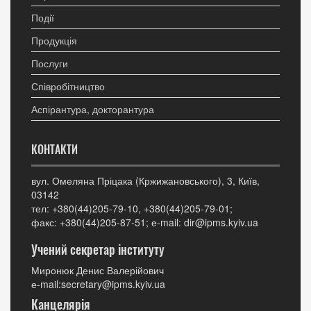
Події
Продукція
Послуги
Співробітництво
Аспірантура, докторантура
КОНТАКТИ
вул. Омеляна Пріцака (Кржижановського), 3, Київ,
03142
тел: +380(44)205-79-10, +380(44)205-79-01;
факс: +380(44)205-87-51; е-mail: dir@ipms.kyiv.ua
Учений секретар інституту
Миронюк Денис Валерійович
е-mail:secretary@ipms.kyiv.ua
Канцелярія