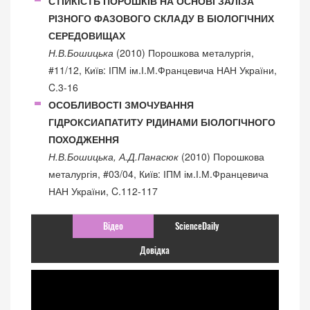
СТІЙКІСТЬ ПОРОШКІВ НА ОСНОВІ ЗАЛІЗА
РІЗНОГО ФАЗОВОГО СКЛАДУ В БІОЛОГІЧНИХ
СЕРЕДОВИЩАХ
Н.В.Бошицька
(2010) Порошкова металургія,
#11/12, Київ: ІПМ ім.І.М.Францевича НАН України,
C.3-16
ОСОБЛИВОСТІ ЗМОЧУВАННЯ
ГІДРОКСИАПАТИТУ РІДИНАМИ БІОЛОГІЧНОГО
ПОХОДЖЕННЯ
Н.В.Бошицька, А.Д.Панасюк
(2010) Порошкова
металургія, #03/04, Київ: ІПМ ім.І.М.Францевича
НАН України, C.112-117
Відео
ScienceDaily
Довідка