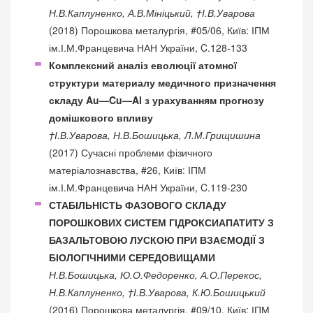
Н.В.Каплуненко, А.В.Мініцький, †І.В.Уварова
(2018) Порошкова металургія, #05/06, Київ: ІПМ
ім.І.М.Францевича НАН України, C.128-133
Комплексний аналіз еволюції атомної
структури материалу медичного призначення
складу Au—Cu—Al з урахуванням прогнозу
домішкового впливу
†І.В.Уварова, Н.В.Бошицька, Л.М.Грищишина
(2017) Сучасні проблеми фізичного
матеріалознавства, #26, Київ: ІПМ
ім.І.М.Францевича НАН України, C.119-230
СТАБІЛЬНІСТЬ ФАЗОВОГО СКЛАДУ
ПОРОШКОВИХ СИСТЕМ ГІДРОКСИАПАТИТУ З
БАЗАЛЬТОВОЮ ЛУСКОЮ ПРИ ВЗАЄМОДІЇ З
БІОЛОГІЧНИМИ СЕРЕДОВИЩАМИ
Н.В.Бошицька, Ю.О.Федоренко, А.О.Перекос,
Н.В.Каплуненко, †І.В.Уварова, К.Ю.Бошицький
(2016) Порошкова металургія, #09/10, Київ: ІПМ