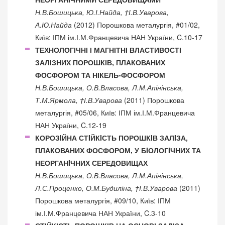
Н.В.Бошицька, Ю.І.Найда, †І.В.Уварова,
А.Ю.Найда
(2012) Порошкова металургія, #01/02,
Київ: ІПМ ім.І.М.Францевича НАН України, C.10-17
ТЕХНОЛОГІЧНІ І МАГНІТНІ ВЛАСТИВОСТІ
ЗАЛІЗНИХ ПОРОШКІВ, ПЛАКОВАНИХ
ФОСФОРОМ ТА НІКЕЛЬ-ФОСФОРОМ
Н.В.Бошицька, О.В.Власова, Л.М.Апінінська,
Т.М.Ярмола, †І.В.Уварова
(2011) Порошкова
металургія, #05/06, Київ: ІПМ ім.І.М.Францевича
НАН України, C.12-19
КОРОЗIЙНА СТIЙКIСТЬ ПОРОШКIВ ЗАЛIЗА,
ПЛАКОВАНИХ ФОСФОРОМ, У БIОЛОГIЧНИХ ТА
НЕОРГАНIЧНИХ СЕРЕДОВИЩАХ
Н.В.Бошицька, О.В.Власова, Л.М.Апінінська,
Л.С.Проценко, О.М.Будиліна, †І.В.Уварова
(2011)
Порошкова металургія, #09/10, Київ: ІПМ
ім.І.М.Францевича НАН України, C.3-10