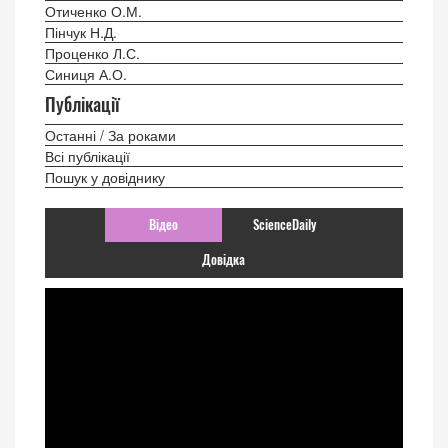
Отиченко О.М.
Пінчук Н.Д.
Проценко Л.С.
Синиця А.О.
Публікації
Останні / За роками
Всі публікації
Пошук у довіднику
Відео
ScienceDaily
Довідка