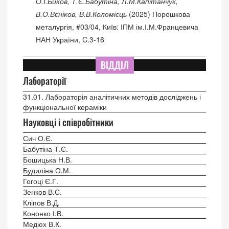
О.І.Биков, Т.Є.Бабутіна, Л.М.Капітанчук,
В.О.Вєніков, В.В.Коломієць
(2025) Порошкова
металургія, #03/04, Київ: ІПМ ім.І.М.Францевича
НАН України, C.3-16
ВІДДІЛ
Лабораторії
31.01. Лабораторія аналітичних методів досліджень і
функціональної кераміки
Науковці і співробітники
Сич О.Є.
Бабутіна Т.Є.
Бошицька Н.В.
Будиліна О.М.
Гогоці Є.Г.
Зенков В.С.
Кліпов В.Д.
Кононко І.В.
Медюх В.К.