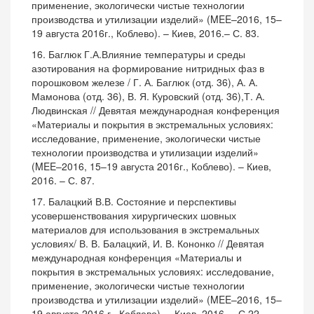
применение, экологически чистые технологии
производства и утилизации изделий» (MEE–2016, 15–
19 августа 2016г., Коблево). – Киев, 2016.– С. 83.
16. Баглюк Г.А.Влияние температуры и среды
азотирования на формирование нитридных фаз в
порошковом железе / Г. А. Баглюк (отд. 36), А. А.
Мамонова (отд. 36), В. Я. Куровский (отд. 36),Т. А.
Людвинская // Девятая международная конференция
«Материалы и покрытия в экстремальных условиях:
исследование, применение, экологически чистые
технологии производства и утилизации изделий»
(MEE–2016, 15–19 августа 2016г., Коблево). – Киев,
2016. – С. 87.
17. Балацкий В.В. Состояние и перспективы
усовершенствования хирургических шовных
материалов для использования в экстремальных
условиях/ В. В. Балацкий, И. В. Кононко // Девятая
международная конференция «Материалы и
покрытия в экстремальных условиях: исследование,
применение, экологически чистые технологии
производства и утилизации изделий» (MEE–2016, 15–
19 августа 2016 г., Коблево). – Киев, 2016. – С.22.