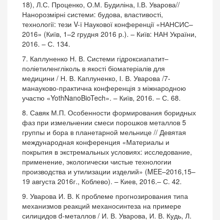
18), Л.С. Проценко, О.М. Будиліна, І.В. Уварова//
Нанорозмірні системи: будова, властивості,
технології: тези V-ї Наукової конференції «НАНСИС–
2016» (Київ, 1–2 грудня 2016 р.). – Київ: НАН України,
2016. – С. 134.
7. Каплуненко Н. В. Системи гідроксиапатит–
поліетиленгліколь в якості біоматеріалів для
медицини / Н. В. Каплуненко, І. В. Уварова /7-
манауково-практична конференція з міжнародною
участю «YothNanoBioTech». – Київ, 2016. – С. 68.
8. Савяк М.П. Особенности формирования боридных
фаз при измельчении смеси порошков металлов 5
группы и бора в планетарной мельнице // Девятая
международная конференция «Материалы и
покрытия в экстремальных условиях: исследование,
применение, экологически чистые технологии
производства и утилизации изделий» (MEE–2016,15–
19 августа 2016г., Коблево). – Киев, 2016.– С. 42.
9. Уварова И. В. К проблеме прогнозирования типа
механизмов реакций механосинтеза на примере
силицидов d-металлов / И. В. Уварова, И. В. Кудь, Л.