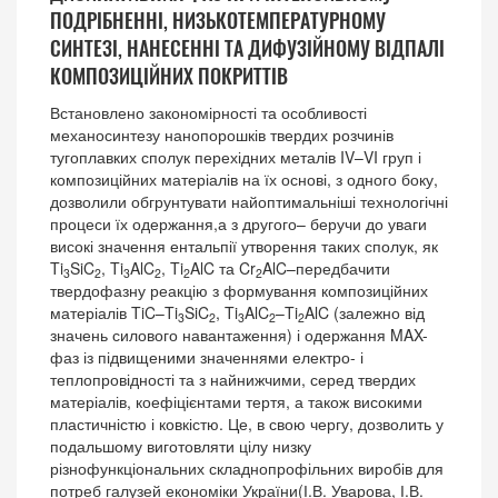
ПОДРІБНЕННІ, НИЗЬКОТЕМПЕРАТУРНОМУ
СИНТЕЗІ, НАНЕСЕННІ ТА ДИФУЗІЙНОМУ ВІДПАЛІ
КОМПОЗИЦІЙНИХ ПОКРИТТІВ
Встановлено закономірності та особливості
механосинтезу нанопорошків твердих розчинів
тугоплавких сполук перехідних металів IV–VI груп і
композиційних матеріалів на їх основі, з одного боку,
дозволили обгрунтувати найоптимальніші технологічні
процеси їх одержання,а з другого– беручи до уваги
високі значення ентальпії утворення таких сполук, як
Ti
SiC
, Ti
AlC
, Ti
AlC та Cr
AlC–передбачити
3
2
3
2
2
2
твердофазну реакцію з формування композиційних
матеріалів TiC–Ti
SiC
, Ti
AlC
–Ti
AlC (залежно від
3
2
3
2
2
значень силового навантаження) і одержання MAX-
фаз із підвищеними значеннями електро- і
теплопровідності та з найнижчими, серед твердих
матеріалів, коефіцієнтами тертя, а також високими
пластичністю і ковкістю. Це, в свою чергу, дозволить у
подальшому виготовляти цілу низку
різнофункціональних складнопрофільних виробів для
потреб галузей економіки України(І.В. Уварова, І.В.