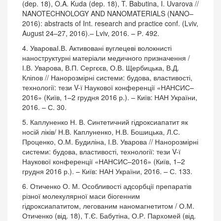
(dep. 18), O.A. Kuda (dep. 18), T. Babutina, I. Uvarova //
NANOTECHNOLOGY AND NANOMATERIALS (NANO–
2016): abstracts of Int. research and practice conf. (Lviv,
August 24–27, 2016).– Lviv, 2016. – Р. 492.
4. УвароваІ.В. Активовані вуглецеві волокнисті
наноструктурні матеріали медичного призначення /
І.В. Уварова, В.П. Сергєєв, О.В. Щербицька, В.Д.
Кліпов // Нанорозмірні системи: будова, властивості,
технології: тези V-ї Наукової конференції «НАНСИС–
2016» (Київ, 1–2 грудня 2016 р.). – Київ: НАН України,
2016. – С. 30.
5. Каплуненко Н. В. Синтетичний гідроксиапатит як
носій ліків/ Н.В. Каплуненко, Н.В. Бошицька, Л.С.
Проценко, О.М. Будиліна, І.В. Уварова // Нанорозмірні
системи: будова, властивості, технології: тези V-ї
Наукової конференції «НАНСИС–2016» (Київ, 1–2
грудня 2016 р.). – Київ: НАН України, 2016. – С. 133.
6. Отиченко О. М. Особливості адсорбції препаратів
різної молекулярної маси біогенним
гідроксиапатитом, легованим наномагнетитом / О.М.
Отиченко (від. 18), Т.Є. Бабутіна, О.Р. Пархомей (від.