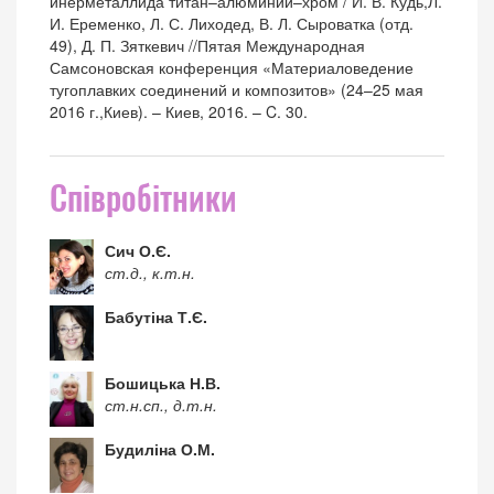
инерметаллида титан–алюминий–хром / И. В. Кудь,Л.
И. Еременко, Л. С. Лиходед, В. Л. Сыроватка (отд.
49), Д. П. Зяткевич //Пятая Международная
Самсоновская конференция «Материаловедение
тугоплавких соединений и композитов» (24–25 мая
2016 г.,Киев). – Киев, 2016. – C. 30.
Співробітники
Сич О.Є.
ст.д., к.т.н.
Бабутіна Т.Є.
Бошицька Н.В.
ст.н.сп., д.т.н.
Будиліна О.М.