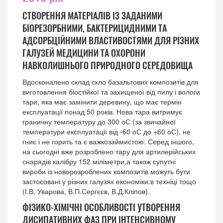
СТВОРЕННЯ МАТЕРІАЛІВ ІЗ ЗАДАНИМИ
БІОРЕЗОРБНИМИ, БАКТЕРИЦИДНИМИ ТА
АДСОРБЦІЙНИМИ ВЛАСТИВОСТЯМИ ДЛЯ РІЗНИХ
ГАЛУЗЕЙ МЕДИЦИНИ ТА ОХОРОНИ
НАВКОЛИШНЬОГО ПРИРОДНОГО СЕРЕДОВИЩА
Вдосконалено склад скло базальтових композитів для
виготовлення біостійкої та захищеної від пилу і вологи
тари, яка має замінити деревину, що має термін
експлуатації понад 50 років. Нова тара витримує
граничну температуру до 300 оС (за звичайної
температури експлуатації від -60 оС до +60 оС), не
гниє і не горить та є важкозаймистою. Серед іншого,
на сьогодні вже розроблено тару для артилерійських
снарядів калібру 152 міліметри,а також супутні
вироби із новорозроблених композитів можуть бути
застосовані у різних галузях економіки:в техніці тощо
(І.В. Уварова, В.П.Сергєєв, В.Д.Кліпов).
ФІЗИКО-ХІМІЧНІ ОСОБЛИВОСТІ УТВОРЕННЯ
ДИСИПАТИВНИХ ФАЗ ПРИ ІНТЕНСИВНОМУ