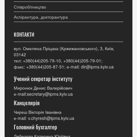
Співробітництво
Аспірантура, докторантура
КОНТАКТИ
вул. Омеляна Пріцака (Кржижановського), 3, Київ,
03142
тел: +380(44)205-79-10, +380(44)205-79-01;
факс: +380(44)205-87-51; е-mail: dir@ipms.kyiv.ua
Учений секретар інституту
Миронюк Денис Валерійович
е-mail:secretary@ipms.kyiv.ua
Канцелярія
Чиреш Вікторія Іванівна
е-mail: v.chyresh@ipms.kyiv.ua
Головний бухгалтер
Лебедєва Катерина Юріївна