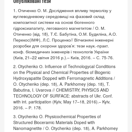
Опубліковані тези
1. Отиченко О. М. Дослідження впливу термолізу у
вуглеводневому середовищі на фазовий склад
композитної системи на основі біогенного
гідроксиапатиту, легованого магнетитом / О. М.
Отиченко (від. 18), Т.Є. Бабутіна, О.М. Будиліна, А.О.
Перекос(ІМФ), Л.С. Проценко// Вітчизняні інженерні
розробки для охорони здоров’я: тези наук.-практ.
конф. біомедичних інженерів і технологів України
(Київ, 21–22 квітня 2016 р.).– Київ, 2016. – С. 75-76.
2. Otychenko О. Influence of Technologycal Conditions
on the Physical and Chemical Properties of Biogenic
Hydroxyapatite Dopped with Ferromagnetic Additions /
O. Otychenko (dep. 18), A. Parkhomey (dep. 18), T.
Babutina, I. Uvarova // CHEMISTRY, PHYSICS AND
TECHNOLOGY OF SURFACE: abstracts of Ukr. Conf.
with int. рarticipation (Kyiv, May 17–18, 2016).– Kyiv,
2016. – Р. 178.
3. Otychenko O. Physicochemical Properties of
Structured Bioceramic Materials Doped with
Nanomagnetite / O. Otychenko (dep. 18), A. Parkhomey