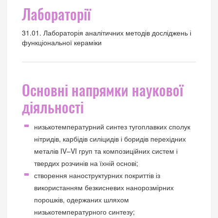
Лабораторії
31.01. Лабораторія аналітичних методів досліджень і
функціональної кераміки
Основні напрямки наукової
діяльності
низькотемпературний синтез тугоплавких сполук
нітридів, карбідів силіцидів і боридів перехідних
металів IV–VI груп та композиційних систем і
твердих розчинів на їхній основі;
створення наноструктурних покриттів із
використанням безкисневих нанорозмірних
порошків, одержаних шляхом
низькотемпературного синтезу;