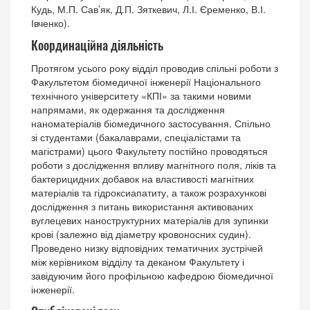
Кудь, М.П. Сав’як, Д.П. Зяткевич, Л.І. Єременко, В.І.
Івченко).
Координаційна діяльність
Протягом усього року відділ проводив спільні роботи з
Факультетом біомедичної інженерії Національного
технічного університету «КПІ» за такими новими
напрямами, як одержання та дослідження
наноматеріалів біомедичного застосування. Спільно
зі студентами (бакалаврами, спеціалістами та
магістрами) цього Факультету постійно проводяться
роботи з дослідження впливу магнітного поля, ліків та
бактерицидних добавок на властивості магнітних
матеріалів та гідроксиапатиту, а також розрахункові
дослідження з питань використання активованих
вуглецевих наноструктурних матеріалів для зупинки
крові (залежно від діаметру кровоносних судин).
Проведено низку відповідних тематичних зустрічей
між керівником відділу та деканом Факультету і
завідуючим його профільною кафедрою біомедичної
інженерії.