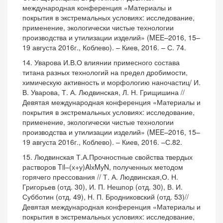
международная конференция «Материалы и
покрытия в экстремальных условиях: исследование,
применение, экологически чистые технологии
производства и утилизации изделий» (MEE–2016, 15–
19 августа 2016г., Коблево). – Киев, 2016. – С. 74.
14. Уварова И.В.О влиянии примесного состава
титана разных технологий на предел дробимости,
химическую активность и морфологию наночастиц/ И.
В. Уварова, Т. А. Людвинская, Л. Н. Грищишина //
Девятая международная конференция «Материалы и
покрытия в экстремальных условиях: исследование,
применение, экологически чистые технологии
производства и утилизации изделий» (MEE–2016, 15–
19 августа 2016г., Коблево). – Киев, 2016. –С.82.
15. Людвинская Т.А.Прочностные свойства твердых
растворов Til–(х+у)AlхMуN, полученных методом
горячего прессования // Т. А. Людвинская,О. Н.
Григорьев (отд. 30), И. П. Нешпор (отд. 30), В. И.
Субботин (отд. 49), Н. П. Бродниковский (отд. 53)//
Девятая международная конференция «Материалы и
покрытия в экстремальных условиях: исследование,