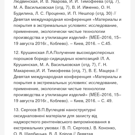
Людвинская, И. В. Уварова, И. И. Тимофеева (отд. 7),
М. А. Васильковская (отд. 7), В. И. Ивченко, О. Н.
Будилина, Л. С. Проценко, И. П. Нешпор (отд. 30) //
Девятая международная конференция «Материалы и
покрытия в экстремальных условиях: исследование,
применение, экологически чистые технологии
производства и утилизации изделий» (MEE–2016, 15–
19 августа 2016г., Коблево). – Киев, 2016. – С.45.
12. Крушинская Л.А.Получение высокодисперсных
порошков боридо-сидицидных композиций /Л. А.
Крушинская, М. А. Васильковская (отд. 7), Г. Н.
Макаренко,И. И. Тимофеева (отд. 7), В. Е. Мацера //
Девятая международная конференция «Материалы и
покрытия в экстремальных условиях: исследование,
применение, экологически чистые технологии
производства и утилизации изделий» (MEE–2016, 15–
19 августа 2016г., Коблево). – Киев, 2016. – С. 49.
13. Сергєєв В.П.Вуглецеві наноструктурні
оксиднаповнені матеріали для захисту від
наджорсткого рентгенівського випромінювання в
екстремальних умовах / В. П. Сергєєв,І. В. Кононко,
О. В. Щербицька, В. Д. Кліпов // Девятая