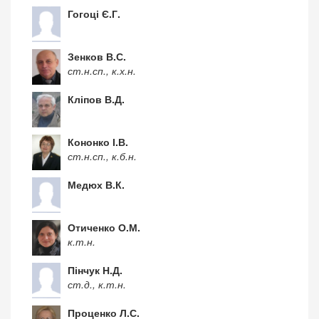
Гогоці Є.Г.
Зенков В.С.
ст.н.сп., к.х.н.
Кліпов В.Д.
Кононко І.В.
ст.н.сп., к.б.н.
Медюх В.К.
Отиченко О.М.
к.т.н.
Пінчук Н.Д.
ст.д., к.т.н.
Проценко Л.С.