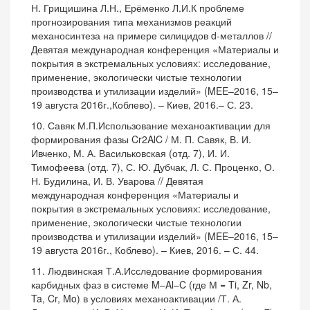
Н. Грищишина Л.Н., Ерёменко Л.И.К проблеме
прогнозирования типа механизмов реакций
механосинтеза на примере силицидов d-металлов //
Девятая международная конференция «Материалы и
покрытия в экстремальных условиях: исследование,
применение, экологически чистые технологии
производства и утилизации изделий» (MEE–2016, 15–
19 августа 2016г.,Коблево). – Киев, 2016.– С. 23.
10. Савяк М.П.Использование механоактивации для
формирования фазы Cr2AlC / М. П. Савяк, В. И.
Ивченко, М. А. Васильковская (отд. 7), И. И.
Тимофеева (отд. 7), С. Ю. Дубчак, Л. С. Проценко, О.
Н. Будилина, И. В. Уварова // Девятая
международная конференция «Материалы и
покрытия в экстремальных условиях: исследование,
применение, экологически чистые технологии
производства и утилизации изделий» (MEE–2016, 15–
19 августа 2016г., Коблево). – Киев, 2016. – С. 44.
11. Людвинская Т.А.Исследование формирования
карбидных фаз в системе M–Al–C (где М = Ti, Zr, Nb,
Ta, Cr, Mo) в условиях механоактивации /Т. А.