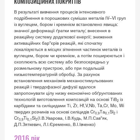
КОМПОЗИЦІЙНИХ ПОКРИТТІВ
В результаті вивчення процесів інтенсивного
подрібнення в порошкових сумішах металів ІV–VI груп
із вуглецем, бором і кремнієм встановлено явища:
значної деформації ґратки металу; внесення в
реакційну систему додаткової енергії; зниження
активаційних бар"єрів реакцій, які спочатку
локалізуються в місцях зіткнення частинок металів із
вуглецем, бором чи кремнієм, а потім поширюються і
охоплюють всю систему або безпосередньо у
розмельному пристрою, або при подальшій
низькотемпературній обробці. За рахунок
встановлення механізмів механостимульованих
реакцій і твердофазної дифузії вдалося
запропонувати цілу низку економічно обґрунтованих
технологій виготовлення композицій на основі ТіВ
із
2
карбідами та силіцидами Ті, Zr, Hf,V,Nb, Ta,Cr, Mo, Wі
твердих розчинів на основі силіцидів Cr
Tа
Si
і
0,9
0,1
2
Cr
Tі
Si
(І.В.Уварова, І.В.Кудь, М.П.Сав"як,
0,9
0,1
2
Д.П.Зяткевич, Л.І.Єременко, В.І.Івченко)
2016 рік