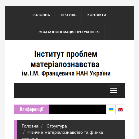
ГОЛОВНА
ПРО НАС
КОНТАКТИ
УВАГА! ІНФОРМАЦІЯ ПРО УКРИТТЯ
Toggle
navigation
Конференції
Головна
Структура
Фізичне матеріалознавство та фізика
міцності