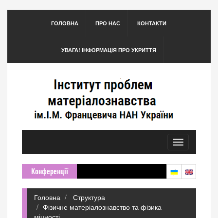
ГОЛОВНА
ПРО НАС
КОНТАКТИ
УВАГА! ІНФОРМАЦІЯ ПРО УКРИТТЯ
Toggle
navigation
Конференції
Головна
Структура
Фізичне матеріалознавство та фізика
міцності