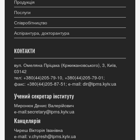
Продукція
Послуги
Співробітництво
Аспірантура, докторантура
КОНТАКТИ
вул. Омеляна Пріцака (Кржижановського), 3, Київ,
03142
тел: +380(44)205-79-10, +380(44)205-79-01;
факс: +380(44)205-87-51; е-mail: dir@ipms.kyiv.ua
Учений секретар інституту
Миронюк Денис Валерійович
е-mail:secretary@ipms.kyiv.ua
Канцелярія
Чиреш Вікторія Іванівна
е-mail: v.chyresh@ipms.kyiv.ua