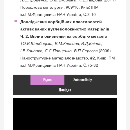
Порошкова металургія, #09/10, Київ: ІПМ
ім.І.М.Францевича НАН України, C.3-10
Дослідження сорбційних властивостей
активованих вуглеволокнистих матеріалів.
Ч. 2. Вплив окиснення на сорбцію металів
†О.В.Щербицька, В.М.Клевцов, В.Д.Кліпов,
І.В.Кононко, Л.С.Проценко, В.П.Сергєєв
(2009)
Наноструктурне матеріалознавство, #2, Київ: ІПМ
ім.І.М.Францевича НАН України, C.75-82
Відео
ScienceDaily
Довідка