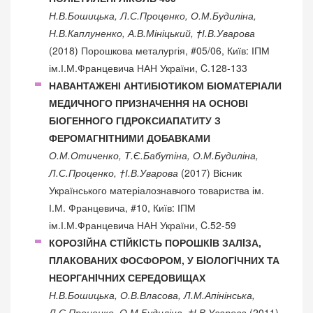
Н.В.Бошицька, Л.С.Проценко, О.М.Будиліна,
Н.В.Каплуненко, А.В.Мініцький, †І.В.Уварова
(2018) Порошкова металургія, #05/06, Київ: ІПМ
ім.І.М.Францевича НАН України, C.128-133
НАВАНТАЖЕНІ АНТИБІОТИКОМ БІОМАТЕРІАЛИ
МЕДИЧНОГО ПРИЗНАЧЕННЯ НА ОСНОВІ
БІОГЕННОГО ГІДРОКСИАПАТИТУ З
ФЕРОМАГНІТНИМИ ДОБАВКАМИ
О.М.Отиченко, Т.Є.Бабутіна, О.М.Будиліна,
Л.С.Проценко, †І.В.Уварова
(2017) Вісник
Українського матеріалознавчого товариства ім.
І.М. Францевича, #10, Київ: ІПМ
ім.І.М.Францевича НАН України, C.52-59
КОРОЗIЙНА СТIЙКIСТЬ ПОРОШКIВ ЗАЛIЗА,
ПЛАКОВАНИХ ФОСФОРОМ, У БIОЛОГIЧНИХ ТА
НЕОРГАНIЧНИХ СЕРЕДОВИЩАХ
Н.В.Бошицька, О.В.Власова, Л.М.Апінінська,
Л.С.Проценко, О.М.Будиліна, †І.В.Уварова
(2011)