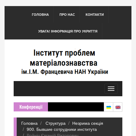
ГОЛОВНА
ПРО НАС
КОНТАКТИ
УВАГА! ІНФОРМАЦІЯ ПРО УКРИТТЯ
Toggle
navigation
Конференції
Головна
Структура
Незрима секція
900. Бывшие сотрудники института
Войніч Євгеній Вікторович