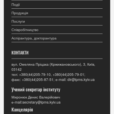
Події
Продукція
Послуги
Співробітництво
Аспірантура, докторантура
КОНТАКТИ
вул. Омеляна Пріцака (Кржижановського), 3, Київ,
03142
тел: +380(44)205-79-10, +380(44)205-79-01;
факс: +380(44)205-87-51; е-mail: dir@ipms.kyiv.ua
Учений секретар інституту
Миронюк Денис Валерійович
е-mail:secretary@ipms.kyiv.ua
Канцелярія